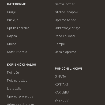
KATEGORIJE
Sefovi i ormari
Oružje
Stolice i štapovi
Municija
Oprema za pse
Optike i oprema
Održavanje oružja
Odjeća
Ranci i ruksaci
Obuća
Lampe
Koferi i futrole
Ostala oprema
KORISNIČKI NALOG
POMOĆNI LINKOVI
Moj račun
O NAMA
Moje narudžbe
KONTAKT
Lista želja
KARIJERA
Uporedi proizvode
BRENDOVI
Adrese za dostavu