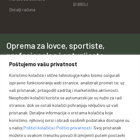
ID BROJ
Detalji računa
Oprema za lovce, sportiste,
profesionalce i entuzijaste.
Poštujemo vašu privatnost
Vrhunska opremu za lovce, sportiste, profesionalce i entuzijaste. U
Koristimo kolačiće i slične tehnologije kako bismo osigurali
našoj ponudi pronaći ćete pouzdano oružje, municiju i prateću
ispravno funkcioniranje web stranice, analizirali promet te, uz
opremu za lov, sport outdoor aktivnosti.
vaš pristanak, prilagodili sadržaj i marketinške aktivnosti.
Neophodni kolačići koriste se automatski jer su nužni za rad
stranice, dok se ostali kolačići pohranjuju isključivo uz vaš
pristanak. Detaljne informacije o vrstama kolačića koje
koristimo, njihovoj svrsi i obradi osobnih podataka dostupne su
u našoj
Politici kolačića
i
Politici privatnosti
. Svoj pristanak
Politika kolačića
Politika privatnosti
Opći uvjeti poslovanja
možete u svakom trenutku povući ili izmijeniti putem postavki