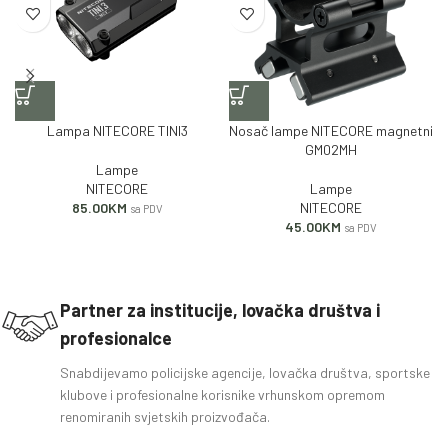
Lampa NITECORE TINI3
Nosač lampe NITECORE magnetni
GM02MH
Lampe
NITECORE
Lampe
85.00
KM
NITECORE
sa PDV
45.00
KM
sa PDV
Partner za institucije, lovačka društva i
profesionalce
Snabdijevamo policijske agencije, lovačka društva, sportske
klubove i profesionalne korisnike vrhunskom opremom
renomiranih svjetskih proizvođača.