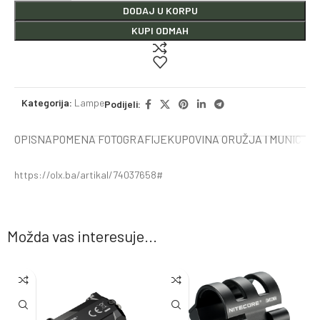
DODAJ U KORPU
KUPI ODMAH
Kategorija:
Lampe
Podijeli:
OPIS
NAPOMENA FOTOGRAFIJE
KUPOVINA ORUŽJA I MUNICIJE
https://olx.ba/artikal/74037658#
Možda vas interesuje...