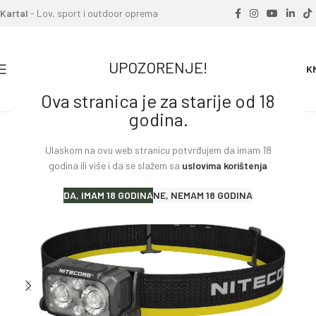
Kartal
- Lov, sport i outdoor oprema
UPOZORENJE!
0
0.00
K
Ova stranica je za starije od 18
Home
»
Proizvodi
»
Lampa NITECORE NU25 MCT
godina.
Ulaskom na ovu web stranicu potvrđujem da imam 18
godina ili više i da se slažem sa
uslovima korištenja
DA, IMAM 18 GODINA
NE, NEMAM 18 GODINA