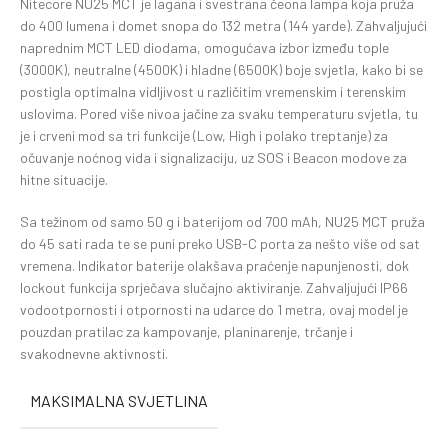
Nitecore NU25 MCT je lagana i svestrana čeona lampa koja pruža
do 400 lumena i domet snopa do 132 metra (144 yarde). Zahvaljujući
naprednim MCT LED diodama, omogućava izbor između tople
(3000K), neutralne (4500K) i hladne (6500K) boje svjetla, kako bi se
postigla optimalna vidljivost u različitim vremenskim i terenskim
uslovima. Pored više nivoa jačine za svaku temperaturu svjetla, tu
je i crveni mod sa tri funkcije (Low, High i polako treptanje) za
očuvanje noćnog vida i signalizaciju, uz SOS i Beacon modove za
hitne situacije.
Sa težinom od samo 50 g i baterijom od 700 mAh, NU25 MCT pruža
do 45 sati rada te se puni preko USB-C porta za nešto više od sat
vremena. Indikator baterije olakšava praćenje napunjenosti, dok
lockout funkcija sprječava slučajno aktiviranje. Zahvaljujući IP66
vodootpornosti i otpornosti na udarce do 1 metra, ovaj model je
pouzdan pratilac za kampovanje, planinarenje, trčanje i
svakodnevne aktivnosti.
MAKSIMALNA SVJETLINA