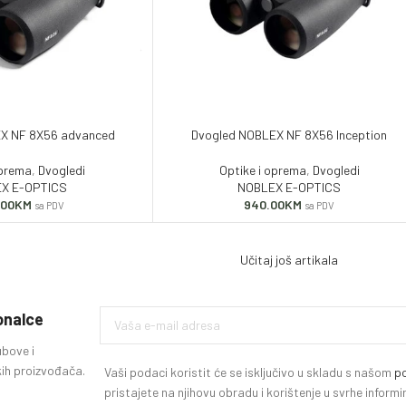
X NF 8X56 advanced
Dvogled NOBLEX NF 8X56 Inception
oprema
,
Dvogledi
Optike i oprema
,
Dvogledi
X E-OPTICS
NOBLEX E-OPTICS
.00
KM
940.00
KM
sa PDV
sa PDV
Učitaj još artikala
ionalce
ubove i
ih proizvođača.
Vaši podaci koristit će se isključivo u skladu s našom
po
pristajete na njihovu obradu i korištenje u svrhe infor