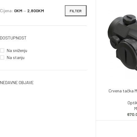
Zračno oružje
Cijena:
0KM
—
2,800KM
FILTER
Plinsko oružje
Dijelovi i ostalo
DOSTUPNOST
Na sniženju
Na stanju
NEDAVNE OBJAVE
Crvena tačka 
Opti
M
670.