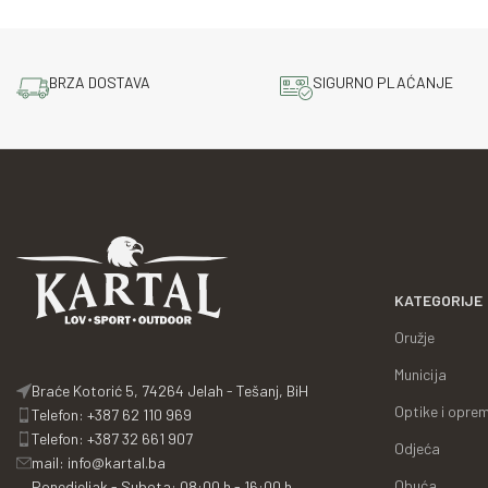
BRZA DOSTAVA
SIGURNO PLAĆANJE
KATEGORIJE
Oružje
Municija
Braće Kotorić 5, 74264 Jelah - Tešanj, BiH
Optike i opre
Telefon: +387 62 110 969
Telefon: +387 32 661 907
Odjeća
mail: info@kartal.ba
Obuća
Ponedjeljak - Subota: 08:00 h - 16:00 h