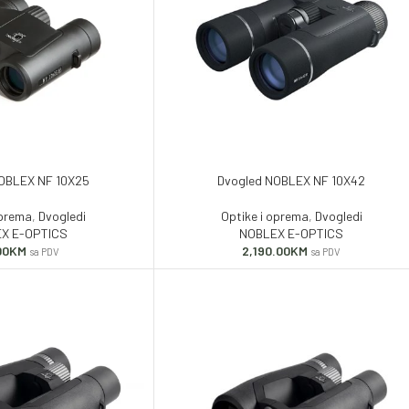
OBLEX NF 10X25
Dvogled NOBLEX NF 10X42
oprema
,
Dvogledi
Optike i oprema
,
Dvogledi
X E-OPTICS
NOBLEX E-OPTICS
00
KM
2,190.00
KM
sa PDV
sa PDV