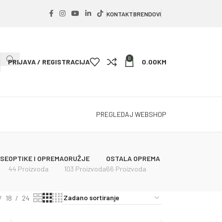
KONTAKT
BRENDOVI
0
PRIJAVA / REGISTRACIJA
0.00
KM
PREGLEDAJ WEBSHOP
PSE
OPTIKE I OPREMA
ORUŽJE
OSTALA OPREMA
44 Proizvoda
103 Proizvoda
66 Proizvoda
18
24