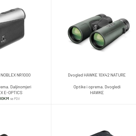
r NOBLEX NR1000
Dvogled HAWKE 10X42 NATURE
prema
,
Daljinomjeri
Optike i oprema
,
Dvogledi
X E-OPTICS
HAWKE
00
KM
sa PDV