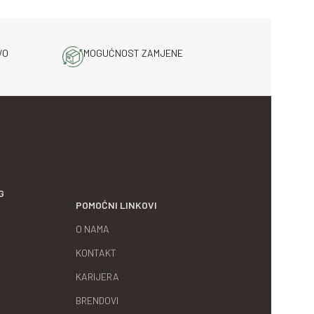
VO
MOGUĆNOST ZAMJENE
G
POMOĆNI LINKOVI
O NAMA
KONTAKT
KARIJERA
BRENDOVI