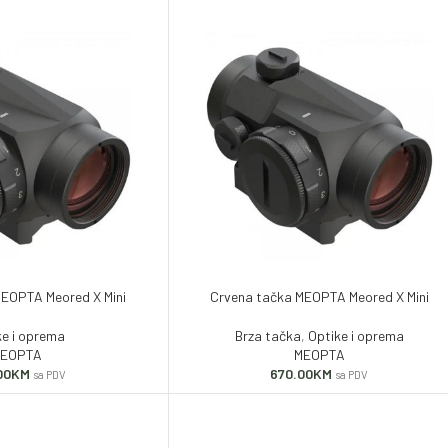
MEOPTA Meored X Mini
Crvena tačka MEOPTA Meored X Mini
ke i oprema
Brza tačka
,
Optike i oprema
EOPTA
MEOPTA
00
KM
670.00
KM
sa PDV
sa PDV