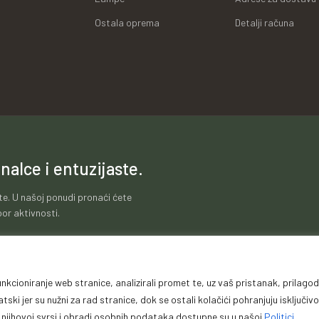
Ostala oprema
Detalji računa
nalce i entuzijaste.
te. U našoj ponudi pronaći ćete
or aktivnosti.
nkcioniranje web stranice, analizirali promet te, uz vaš pristanak, prilagodi
ti poslovanja
Zaštita podataka
Impressum
Garanc
ki jer su nužni za rad stranice, dok se ostali kolačići pohranjuju isključivo
, njihovoj svrsi i obradi osobnih podataka dostupne su u našoj
Politici