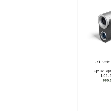
Daljinomje
Optike i o
NOBLE
880.