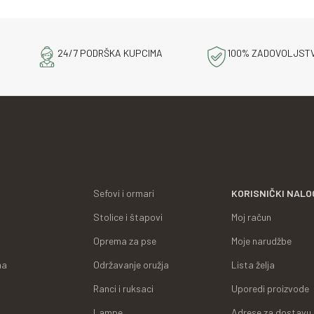
24/7 PODRŠKA KUPCIMA
100% ZADOVOLJST
Sefovi i ormari
KORISNIČKI NALO
Stolice i štapovi
Moj račun
Oprema za pse
Moje narudžbe
ma
Održavanje oružja
Lista želja
Ranci i ruksaci
Uporedi proizvode
Lampe
Adrese za dostavu