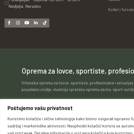
Nedjelja: Neradno
Koferi i futrole
Oprema za lovce, sportiste, profesio
Vrhunska opremu za lovce, sportiste, profesionalce i entuzijas
pouzdano oružje, municiju i prateću opremu za lov, sport outdo
Poštujemo vašu privatnost
Koristimo kolačiće i slične tehnologije kako bismo osigurali ispravno fu
Politika kolačića
Politika privatnosti
Opći uvje
sadržaj i marketinške aktivnosti. Neophodni kolačići koriste se automats
vaš pristanak. Detaljne informacije o vrstama kolačića koje koristimo