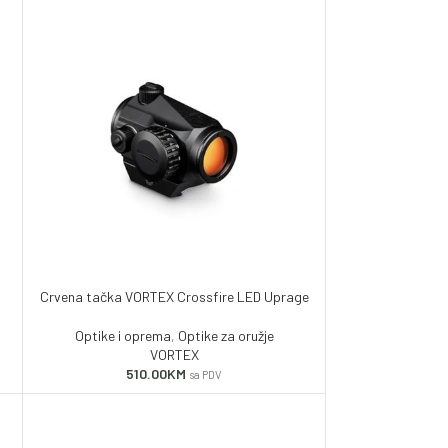
Crvena tačka VORTEX Crossfire LED Uprage
Optike i oprema
,
Optike za oružje
VORTEX
510.00
KM
sa PDV