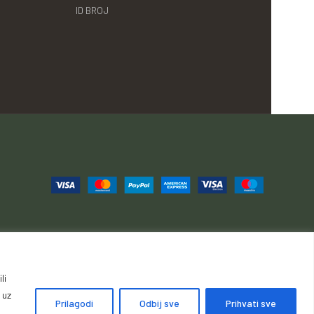
ID BROJ
li
ije, povrati i reklamacije
Načini i cijene isporuke
 uz
Prilagodi
Odbij sve
Prihvati sve