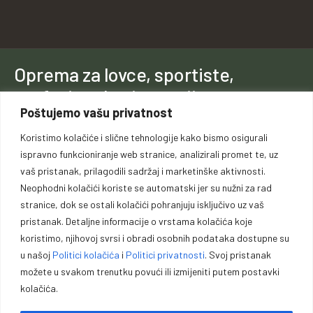
Oprema za lovce, sportiste,
profesionalce i entuzijaste.
Poštujemo vašu privatnost
Vrhunska opremu za lovce, sportiste, profesionalce i entuzijaste. U
Koristimo kolačiće i slične tehnologije kako bismo osigurali
našoj ponudi pronaći ćete pouzdano oružje, municiju i prateću
ispravno funkcioniranje web stranice, analizirali promet te, uz
opremu za lov, sport outdoor aktivnosti.
vaš pristanak, prilagodili sadržaj i marketinške aktivnosti.
Neophodni kolačići koriste se automatski jer su nužni za rad
stranice, dok se ostali kolačići pohranjuju isključivo uz vaš
pristanak. Detaljne informacije o vrstama kolačića koje
koristimo, njihovoj svrsi i obradi osobnih podataka dostupne su
u našoj
Politici kolačića
i
Politici privatnosti
. Svoj pristanak
Politika kolačića
Politika privatnosti
Opći uvjeti poslovanja
možete u svakom trenutku povući ili izmijeniti putem postavki
Zaštita podataka
Impressum
kolačića.
Garancije, povrati i reklamacije
Načini i cijene isporuke