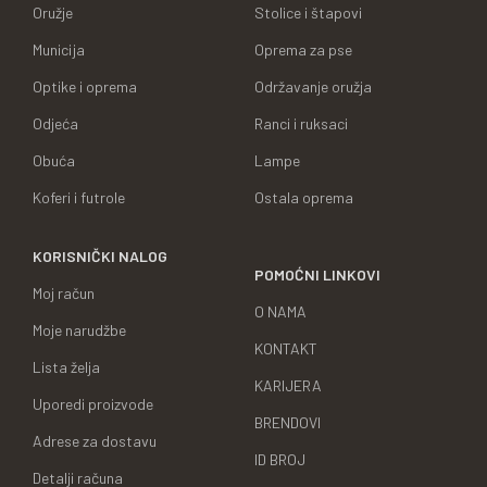
Oružje
Stolice i štapovi
Municija
Oprema za pse
Optike i oprema
Održavanje oružja
Odjeća
Ranci i ruksaci
Obuća
Lampe
Koferi i futrole
Ostala oprema
KORISNIČKI NALOG
POMOĆNI LINKOVI
Moj račun
O NAMA
Moje narudžbe
KONTAKT
Lista želja
KARIJERA
Uporedi proizvode
BRENDOVI
Adrese za dostavu
ID BROJ
Detalji računa