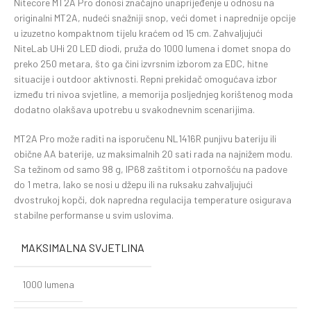
Nitecore MT2A Pro donosi značajno unaprijeđenje u odnosu na
originalni MT2A, nudeći snažniji snop, veći domet i naprednije opcije
u izuzetno kompaktnom tijelu kraćem od 15 cm. Zahvaljujući
NiteLab UHi 20 LED diodi, pruža do 1000 lumena i domet snopa do
preko 250 metara, što ga čini izvrsnim izborom za EDC, hitne
situacije i outdoor aktivnosti. Repni prekidač omogućava izbor
između tri nivoa svjetline, a memorija posljednjeg korištenog moda
dodatno olakšava upotrebu u svakodnevnim scenarijima.
MT2A Pro može raditi na isporučenu NL1416R punjivu bateriju ili
obične AA baterije, uz maksimalnih 20 sati rada na najnižem modu.
Sa težinom od samo 98 g, IP68 zaštitom i otpornošću na padove
do 1 metra, lako se nosi u džepu ili na ruksaku zahvaljujući
dvostrukoj kopči, dok napredna regulacija temperature osigurava
stabilne performanse u svim uslovima.
MAKSIMALNA SVJETLINA
1000 lumena