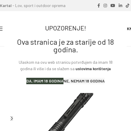
Kartal
- Lov, sport i outdoor oprema
UPOZORENJE!
0
0.00
K
Ova stranica je za starije od 18
Home
»
Proizvodi
»
Lampa NITECORE MT2A Pro
godina.
Ulaskom na ovu web stranicu potvrđujem da imam 18
godina ili više i da se slažem sa
uslovima korištenja
DA, IMAM 18 GODINA
NE, NEMAM 18 GODINA