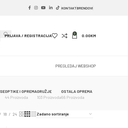
KONTAKT
BRENDOVI
0
PRIJAVA / REGISTRACIJA
0.00
KM
PREGLEDAJ WEBSHOP
PSE
OPTIKE I OPREMA
ORUŽJE
OSTALA OPREMA
44 Proizvoda
103 Proizvoda
66 Proizvoda
18
24