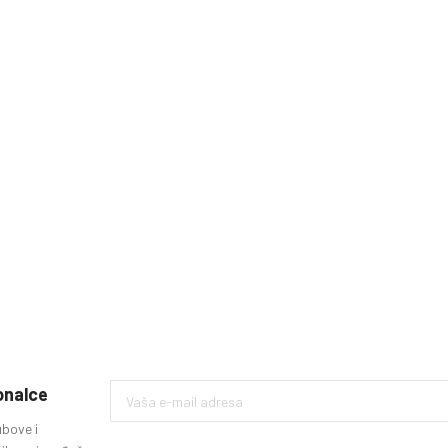
ionalce
ubove i