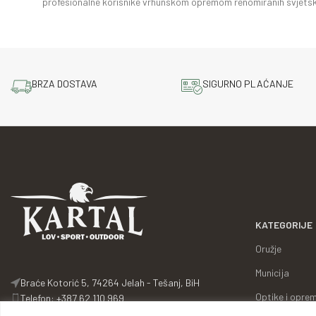
profesionalne korisnike vrhunskom opremom renomiranih svjetsk
BRZA DOSTAVA
SIGURNO PLAĆANJE
KATEGORIJE
Oružje
Municija
Braće Kotorić 5, 74264 Jelah - Tešanj, BiH
Optike i opre
Telefon: +387 62 110 969
Telefon: +387 32 661 907