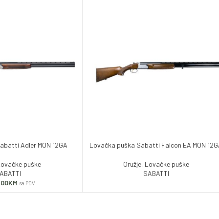
abatti Adler MON 12GA
Lovačka puška Sabatti Falcon EA MON 12
Lovačke puške
Oružje
,
Lovačke puške
ABATTI
SABATTI
.00
KM
sa PDV