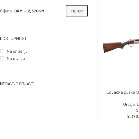
Zračno oružje
Cijena:
0KM
—
2,370KM
FILTER
Plinsko oružje
Dijelovi i ostalo
DOSTUPNOST
Na sniženju
Na stanju
NEDAVNE OBJAVE
Lovačka puška S
Oružje
,
S
2,370