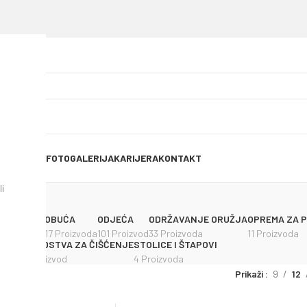
OG OBJAVE
FOTOGALERIJA
KARIJERA
KONTAKT
i
OŽEVI
OBUĆA
ODJEĆA
ODRŽAVANJE ORUŽJA
OPREMA ZA 
 Proizvoda
17 Proizvoda
101 Proizvod
33 Proizvoda
11 Proizvoda
IALATI
SREDSTVA ZA ČIŠĆENJE
STOLICE I ŠTAPOVI
1 Proizvod
4 Proizvoda
Prikaži
9
12