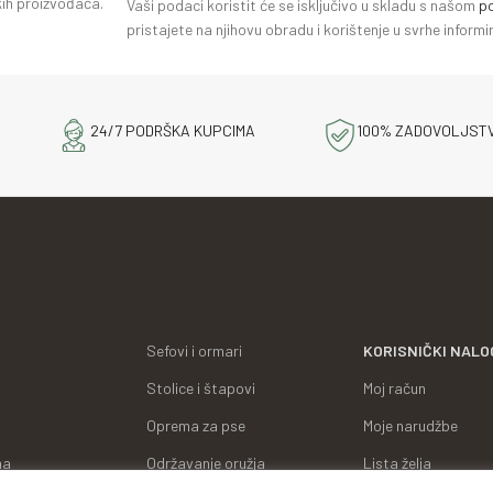
ih proizvođača.
Vaši podaci koristit će se isključivo u skladu s našom
po
pristajete na njihovu obradu i korištenje u svrhe infor
24/7 PODRŠKA KUPCIMA
100% ZADOVOLJST
Sefovi i ormari
KORISNIČKI NALO
Stolice i štapovi
Moj račun
Oprema za pse
Moje narudžbe
ma
Održavanje oružja
Lista želja