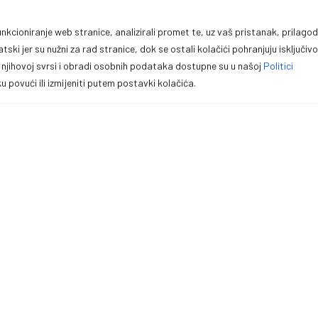
Ranci i ruksaci
Uporedi proizvode
Lampe
Adrese za dostavu
nkcioniranje web stranice, analizirali promet te, uz vaš pristanak, prilagodi
ki jer su nužni za rad stranice, dok se ostali kolačići pohranjuju isključivo
Ostala oprema
Detalji računa
, njihovoj svrsi i obradi osobnih podataka dostupne su u našoj
Politici
 povući ili izmijeniti putem postavki kolačića.
nalce i entuzijaste.
te. U našoj ponudi pronaći ćete
or aktivnosti.
ti poslovanja
Zaštita podataka
Impressum
Garanc