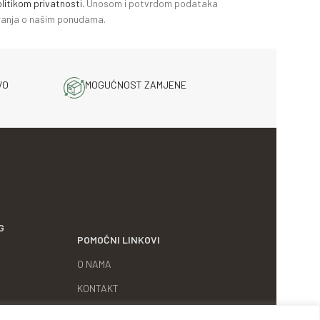
litikom privatnosti.
Unosom i potvrdom podataka
miranja o našim ponudama.
VO
MOGUĆNOST ZAMJENE
G
POMOĆNI LINKOVI
O NAMA
KONTAKT
KARIJERA