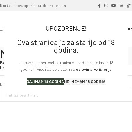
Kartal
- Lov, sport i outdoor oprema
UPOZORENJE!
0
0.00
K
Ova stranica je za starije od 18
godina.
Malokalibarsko oružje
Kategorije
Ulaskom na ovu web stranicu potvrđujem da imam 18
Home
»
Oružje
»
Malokalibarsko oružje
godina ili više i da se slažem sa
uslovima korištenja
DA, IMAM 18 GODINA
NE, NEMAM 18 GODINA
Nisu pronađeni proizvodi koji odgovaraju vašem odabiru.