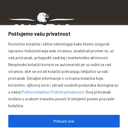
Poštujemo vašu privatnost
Koristimo kolačiće i slične tehnologije kako bismo osigurali
ispravno funkcioniranje web stranice, analizirali promet te, uz
Braće Kotorić 5, 74264 Jelah - Tešanj, BiH
vaš pristanak, prilagodili sadržaj i marketinške aktivnosti.
Telefon: +387 62 110 969
Neophodni kolačići koriste se automatski jer su nužni za rad
Telefon: +387 32 661 907
stranice, dok se ostali kolačići pohranjuju isključivo uz vaš
mail: info@kartal.ba
pristanak. Detaljne informacije o vrstama kolačića koje
Ponedjeljak - Subota: 08:00 h - 16:00 h
koristimo, njihovoj svrsi i obradi osobnih podataka dostupne su
Nedjelja: Neradno
u našoj
Politici kolačića
i
Politici privatnosti
. Svoj pristanak
možete u svakom trenutku povući ili izmijeniti putem postavki
kolačića.
Prihvati sve
KATEGORIJE
Sefovi i ormari