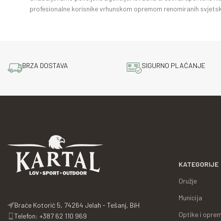
profesionalne korisnike vrhunskom opremom renomiranih svjetsk
BRZA DOSTAVA
SIGURNO PLAĆANJE
KATEGORIJE
Oružje
Municija
Braće Kotorić 5, 74264 Jelah - Tešanj, BiH
Optike i opre
Telefon: +387 62 110 969