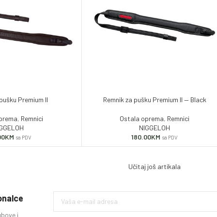
pušku Premium II
Remnik za pušku Premium II — Black
oprema
,
Remnici
Ostala oprema
,
Remnici
IGGELOH
NIGGELOH
00
KM
180.00
KM
sa PDV
sa PDV
Učitaj još artikala
ionalce
ubove i