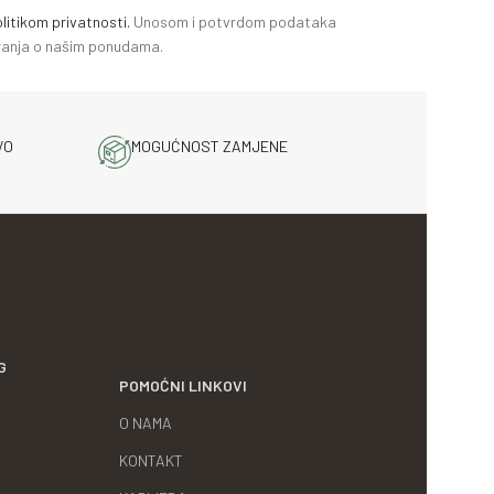
litikom privatnosti.
Unosom i potvrdom podataka
miranja o našim ponudama.
VO
MOGUĆNOST ZAMJENE
G
POMOĆNI LINKOVI
O NAMA
KONTAKT