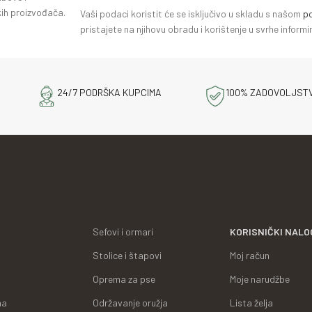
ih proizvođača.
Vaši podaci koristit će se isključivo u skladu s našom
po
pristajete na njihovu obradu i korištenje u svrhe infor
24/7 PODRŠKA KUPCIMA
100% ZADOVOLJST
Sefovi i ormari
KORISNIČKI NALO
Stolice i štapovi
Moj račun
Oprema za pse
Moje narudžbe
ma
Održavanje oružja
Lista želja