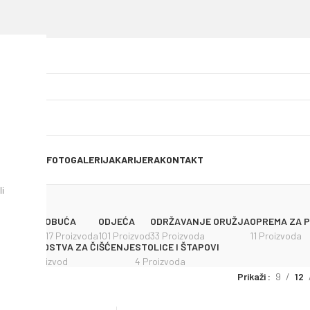
OG OBJAVE
FOTOGALERIJA
KARIJERA
KONTAKT
i
OŽEVI
OBUĆA
ODJEĆA
ODRŽAVANJE ORUŽJA
OPREMA ZA 
 Proizvoda
17 Proizvoda
101 Proizvod
33 Proizvoda
11 Proizvoda
IALATI
SREDSTVA ZA ČIŠĆENJE
STOLICE I ŠTAPOVI
1 Proizvod
4 Proizvoda
Prikaži
9
12