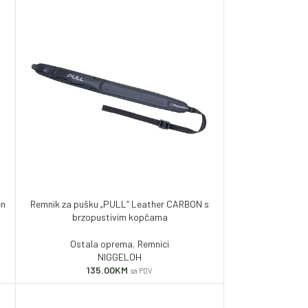
en
Remnik za pušku „PULL“ Leather CARBON s
brzopustivim kopčama
Ostala oprema
,
Remnici
NIGGELOH
135.00
KM
sa PDV