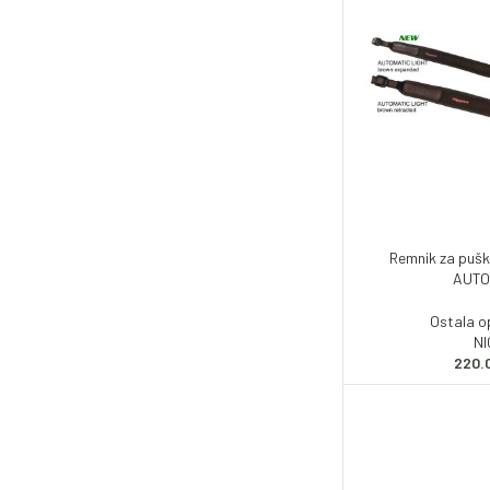
Remnik za pušk
AUTOM
Ostala 
N
220.