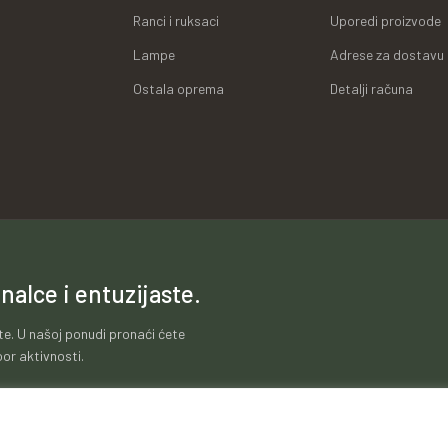
Ranci i ruksaci
Uporedi proizvode
Lampe
Adrese za dostavu
Ostala oprema
Detalji računa
nalce i entuzijaste.
te. U našoj ponudi pronaći ćete
or aktivnosti.