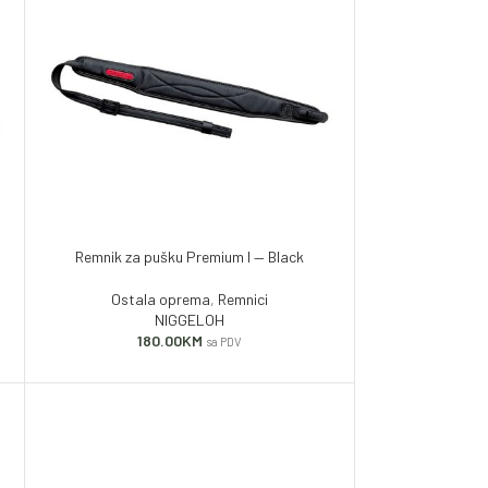
Remnik za pušku Premium I — Black
Ostala oprema
,
Remnici
NIGGELOH
180.00
KM
sa PDV