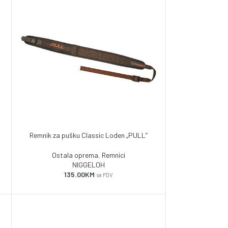
Remnik za pušku Classic Loden „PULL“
Ostala oprema
,
Remnici
NIGGELOH
135.00
KM
sa PDV