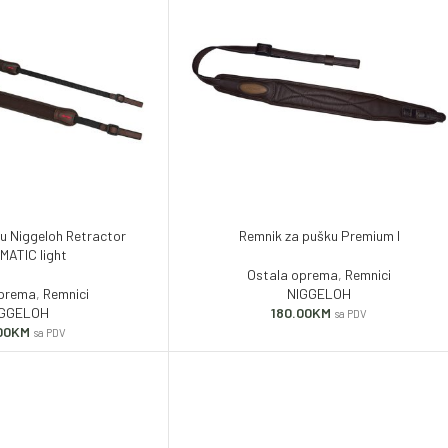
u Niggeloh Retractor
Remnik za pušku Premium I
ATIC light
Ostala oprema
,
Remnici
oprema
,
Remnici
NIGGELOH
IGGELOH
180.00
KM
sa PDV
00
KM
sa PDV