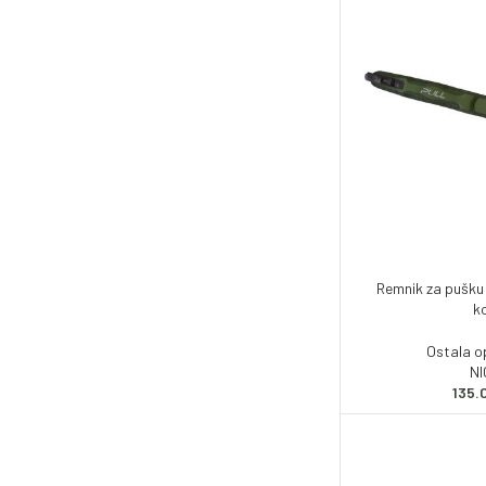
Remnik za pušku
k
Ostala 
N
135.