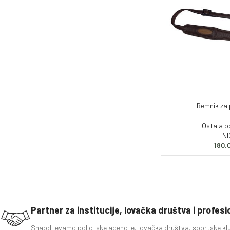
Remnik za 
Ostala 
N
180.
Partner za institucije, lovačka društva i profes
Snabdijevamo policijske agencije, lovačka društva, sportske kl