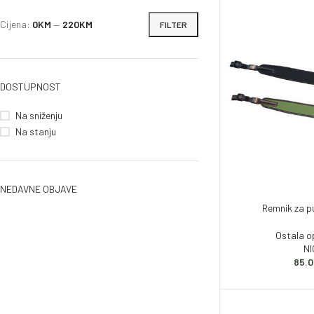
Zračno oružje
Cijena:
0KM
—
220KM
FILTER
Plinsko oružje
Dijelovi i ostalo
DOSTUPNOST
Na sniženju
Na stanju
NEDAVNE OBJAVE
Remnik za 
Ostala 
N
85.