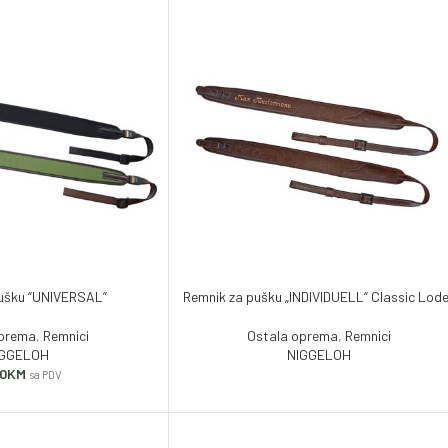
pušku “UNIVERSAL”
Remnik za pušku „INDIVIDUELL“ Classic Lod
oprema
,
Remnici
Ostala oprema
,
Remnici
IGGELOH
NIGGELOH
00
KM
sa PDV