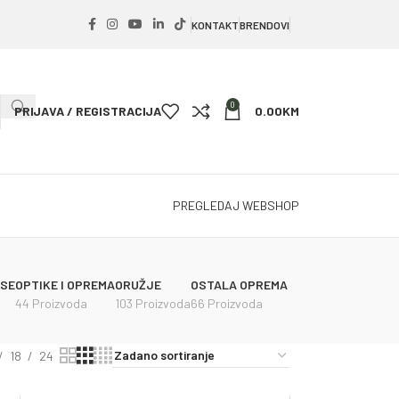
KONTAKT
BRENDOVI
0
PRIJAVA / REGISTRACIJA
0.00
KM
PREGLEDAJ WEBSHOP
PSE
OPTIKE I OPREMA
ORUŽJE
OSTALA OPREMA
44 Proizvoda
103 Proizvoda
66 Proizvoda
18
24