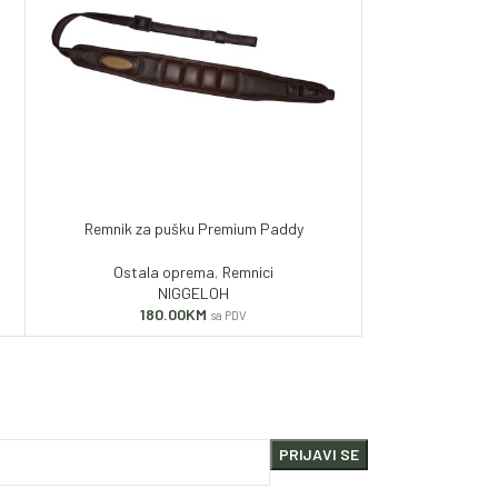
Remnik za pušku Premium Paddy
Ostala oprema
,
Remnici
NIGGELOH
180.00
KM
sa PDV