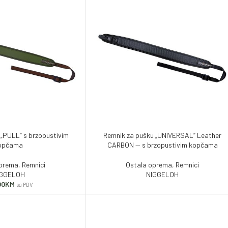
 „PULL“ s brzopustivim
Remnik za pušku „UNIVERSAL“ Leather
opčama
CARBON — s brzopustivim kopčama
oprema
,
Remnici
Ostala oprema
,
Remnici
IGGELOH
NIGGELOH
00
KM
sa PDV