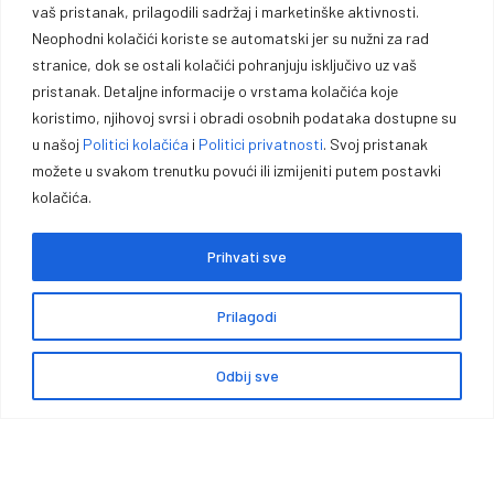
vaš pristanak, prilagodili sadržaj i marketinške aktivnosti.
KARIJERA
Uporedi proizvode
Neophodni kolačići koriste se automatski jer su nužni za rad
BRENDOVI
stranice, dok se ostali kolačići pohranjuju isključivo uz vaš
Adrese za dostavu
ID BROJ
pristanak. Detaljne informacije o vrstama kolačića koje
Detalji računa
koristimo, njihovoj svrsi i obradi osobnih podataka dostupne su
u našoj
Politici kolačića
i
Politici privatnosti
. Svoj pristanak
možete u svakom trenutku povući ili izmijeniti putem postavki
kolačića.
Oprema za lovce, sportiste,
Prihvati sve
profesionalce i entuzijaste.
Prilagodi
Vrhunska opremu za lovce, sportiste, profesionalce i entuzijaste. U
našoj ponudi pronaći ćete pouzdano oružje, municiju i prateću
Odbij sve
opremu za lov, sport outdoor aktivnosti.
0