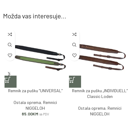
Možda vas interesuje...
Remnik za pušku “UNIVERSAL”
Remnik za pušku „INDIVIDUELL“
Classic Loden
Ostala oprema
,
Remnici
NIGGELOH
Ostala oprema
,
Remnici
85.00
KM
NIGGELOH
sa PDV