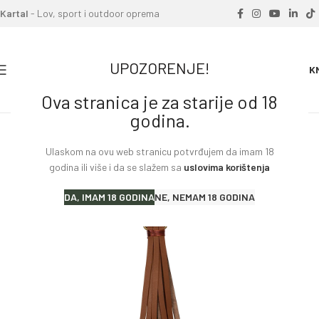
Kartal
- Lov, sport i outdoor oprema
UPOZORENJE!
0
0.00
K
Ova stranica je za starije od 18
Home
»
Proizvodi
»
Kožni visak za ptice HARKILA
godina.
Ulaskom na ovu web stranicu potvrđujem da imam 18
godina ili više i da se slažem sa
uslovima korištenja
DA, IMAM 18 GODINA
NE, NEMAM 18 GODINA