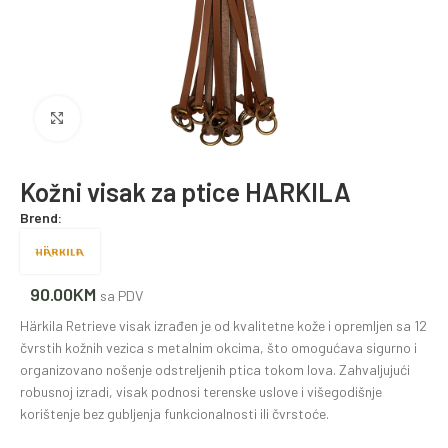
Povećajte fotografiju
Kožni visak za ptice HARKILA
Brend:
90.00
KM
sa PDV
Härkila Retrieve visak izrađen je od kvalitetne kože i opremljen sa 12
čvrstih kožnih vezica s metalnim okcima, što omogućava sigurno i
organizovano nošenje odstreljenih ptica tokom lova. Zahvaljujući
robusnoj izradi, visak podnosi terenske uslove i višegodišnje
korištenje bez gubljenja funkcionalnosti ili čvrstoće.