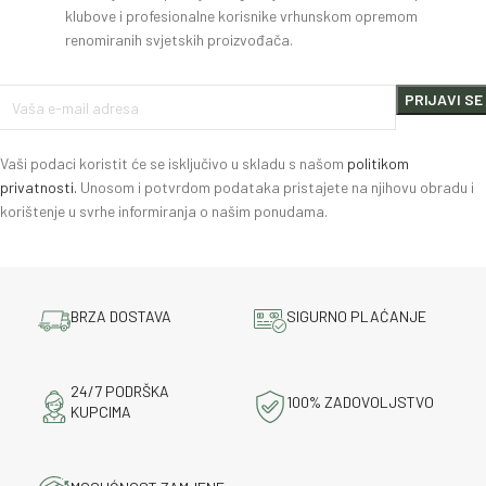
klubove i profesionalne korisnike vrhunskom opremom
renomiranih svjetskih proizvođača.
Vaši podaci koristit će se isključivo u skladu s našom
politikom
privatnosti.
Unosom i potvrdom podataka pristajete na njihovu obradu i
korištenje u svrhe informiranja o našim ponudama.
BRZA DOSTAVA
SIGURNO PLAĆANJE
24/7 PODRŠKA
100% ZADOVOLJSTVO
KUPCIMA