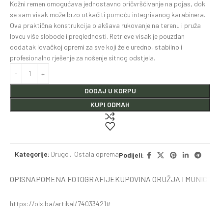
Kožni remen omogućava jednostavno pričvršćivanje na pojas, dok
se sam visak može brzo otkačiti pomoću integrisanog karabinera.
Ova praktična konstrukcija olakšava rukovanje na terenu i pruža
lovcu više slobode i preglednosti. Retrieve visak je pouzdan
dodatak lovačkoj opremi za sve koji žele uredno, stabilno i
profesionalno rješenje za nošenje sitnog odstjela.
DODAJ U KORPU
KUPI ODMAH
Kategorije:
Drugo
,
Ostala oprema
Podijeli:
OPIS
NAPOMENA FOTOGRAFIJE
KUPOVINA ORUŽJA I MUNICIJE
https://olx.ba/artikal/74033421#