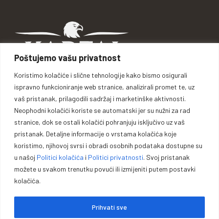
Poštujemo vašu privatnost
Koristimo kolačiće i slične tehnologije kako bismo osigurali
ispravno funkcioniranje web stranice, analizirali promet te, uz
Braće Kotorić 5, 74264 Jelah - Tešanj, BiH
vaš pristanak, prilagodili sadržaj i marketinške aktivnosti.
Telefon: +387 62 110 969
Neophodni kolačići koriste se automatski jer su nužni za rad
Telefon: +387 32 661 907
stranice, dok se ostali kolačići pohranjuju isključivo uz vaš
mail: info@kartal.ba
pristanak. Detaljne informacije o vrstama kolačića koje
Ponedjeljak - Subota: 08:00 h - 16:00 h
koristimo, njihovoj svrsi i obradi osobnih podataka dostupne su
Nedjelja: Neradno
u našoj
Politici kolačića
i
Politici privatnosti
. Svoj pristanak
možete u svakom trenutku povući ili izmijeniti putem postavki
kolačića.
Prihvati sve
KATEGORIJE
Sefovi i ormari