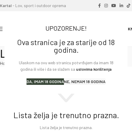
Kartal
- Lov, sport i outdoor oprema
UPOZORENJE!
0
0.00
K
Ova stranica je za starije od 18
godina.
Lista želja
Ulaskom na ovu web stranicu potvrđujem da imam 18
Home
»
Lista želja
godina ili više i da se slažem sa
uslovima korištenja
DA, IMAM 18 GODINA
NE, NEMAM 18 GODINA
Lista želja je trenutno prazna.
Lista želja je trenutno prazna.