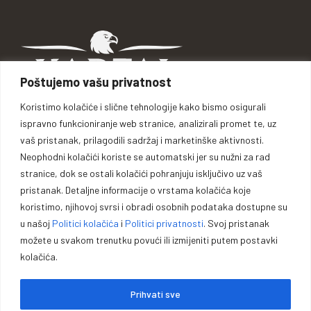
Poštujemo vašu privatnost
Koristimo kolačiće i slične tehnologije kako bismo osigurali
ispravno funkcioniranje web stranice, analizirali promet te, uz
Braće Kotorić 5, 74264 Jelah - Tešanj, BiH
vaš pristanak, prilagodili sadržaj i marketinške aktivnosti.
Telefon: +387 62 110 969
Neophodni kolačići koriste se automatski jer su nužni za rad
Telefon: +387 32 661 907
stranice, dok se ostali kolačići pohranjuju isključivo uz vaš
mail: info@kartal.ba
pristanak. Detaljne informacije o vrstama kolačića koje
Ponedjeljak - Subota: 08:00 h - 16:00 h
koristimo, njihovoj svrsi i obradi osobnih podataka dostupne su
Nedjelja: Neradno
u našoj
Politici kolačića
i
Politici privatnosti
. Svoj pristanak
možete u svakom trenutku povući ili izmijeniti putem postavki
kolačića.
Prihvati sve
KATEGORIJE
Sefovi i ormari