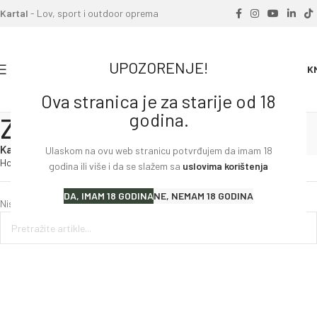
Kartal
- Lov, sport i outdoor oprema
UPOZORENJE!
0
0.00
K
Ova stranica je za starije od 18
godina.
ZEISS
Kategorije
Ulaskom na ovu web stranicu potvrđujem da imam 18
Home
»
ZEISS
godina ili više i da se slažem sa
uslovima korištenja
DA, IMAM 18 GODINA
NE, NEMAM 18 GODINA
Nisu pronađeni proizvodi koji odgovaraju vašem odabiru.