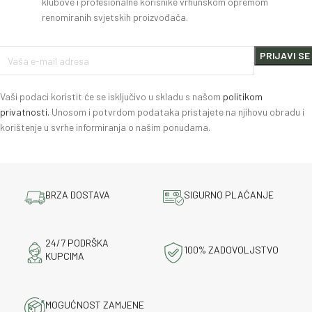
klubove i profesionalne korisnike vrhunskom opremom
renomiranih svjetskih proizvođača.
Vaši podaci koristit će se isključivo u skladu s našom
politikom
privatnosti.
Unosom i potvrdom podataka pristajete na njihovu obradu i
korištenje u svrhe informiranja o našim ponudama.
BRZA DOSTAVA
SIGURNO PLAĆANJE
24/7 PODRŠKA
100% ZADOVOLJSTVO
KUPCIMA
MOGUĆNOST ZAMJENE