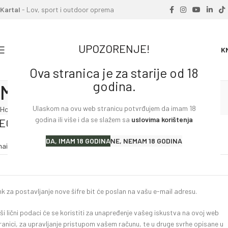
Kartal
- Lov, sport i outdoor oprema
UPOZORENJE!
0
0.00
K
Ova stranica je za starije od 18
godina.
Moj račun
Ulaskom na ovu web stranicu potvrđujem da imam 18
Home
»
Moj račun
godina ili više i da se slažem sa
uslovima korištenja
EGISTRACIJA
DA, IMAM 18 GODINA
NE, NEMAM 18 GODINA
*
ail adresa
nk za postavljanje nove šifre bit će poslan na vašu e-mail adresu.
ši lični podaci će se koristiti za unapređenje vašeg iskustva na ovoj web
ranici, za upravljanje pristupom vašem računu, te u druge svrhe opisane u