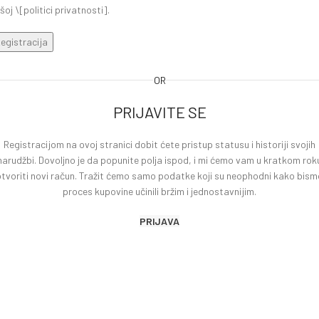
šoj \[politici privatnosti].
egistracija
OR
PRIJAVITE SE
Registracijom na ovoj stranici dobit ćete pristup statusu i historiji svojih
narudžbi. Dovoljno je da popunite polja ispod, i mi ćemo vam u kratkom rok
otvoriti novi račun. Tražit ćemo samo podatke koji su neophodni kako bism
proces kupovine učinili bržim i jednostavnijim.
PRIJAVA