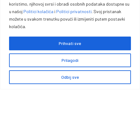
koristimo, njihovoj svrsi i obradi osobnih podataka dostupne su
u našoj
Politici kolačića
i
Politici privatnosti
. Svoj pristanak
možete u svakom trenutku povući ili izmijeniti putem postavki
KATEGORIJE
Sefovi i ormari
kolačića.
Oružje
Stolice i štapovi
Prihvati sve
Municija
Oprema za pse
Optike i oprema
Održavanje oružja
Prilagodi
Odjeća
Ranci i ruksaci
Obuća
Lampe
Odbij sve
0
Koferi i futrole
Ostala oprema
KORISNIČKI NALOG
POMOĆNI LINKOVI
Moj račun
O NAMA
Moje narudžbe
KONTAKT
Lista želja