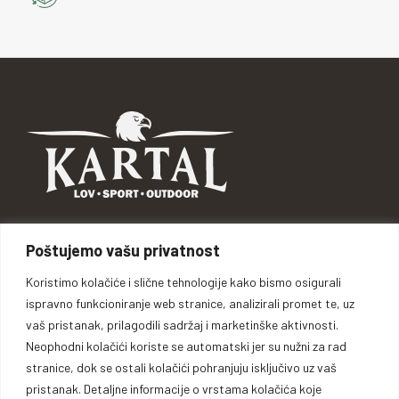
Braće Kotorić 5, 74264 Jelah - Tešanj, BiH
Poštujemo vašu privatnost
Telefon: +387 62 110 969
Koristimo kolačiće i slične tehnologije kako bismo osigurali
Telefon: +387 32 661 907
ispravno funkcioniranje web stranice, analizirali promet te, uz
mail: info@kartal.ba
vaš pristanak, prilagodili sadržaj i marketinške aktivnosti.
Ponedjeljak - Subota: 08:00 h - 16:00 h
Nedjelja: Neradno
Neophodni kolačići koriste se automatski jer su nužni za rad
stranice, dok se ostali kolačići pohranjuju isključivo uz vaš
pristanak. Detaljne informacije o vrstama kolačića koje