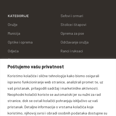
KATEGORIJE
Sefovi i ormari
Oružje
Stolice i štapovi
Municija
Oprema za pse
Optike i oprema
Održavanje oružja
Odjeća
Ranci i ruksaci
Obuća
Lampe
Poštujemo vašu privatnost
Koferi i futrole
Ostala oprema
Koristimo kolačiće i slične tehnologije kako bismo osigurali
ispravno funkcioniranje web stranice, analizirali promet te, uz
KORISNIČKI NALOG
POMOĆNI LINKOVI
vaš pristanak, prilagodili sadržaj i marketinške aktivnosti.
Moj račun
Neophodni kolačići koriste se automatski jer su nužni za rad
O NAMA
Moje narudžbe
stranice, dok se ostali kolačići pohranjuju isključivo uz vaš
KONTAKT
pristanak. Detaljne informacije o vrstama kolačića koje
Lista želja
koristimo, njihovoj svrsi i obradi osobnih podataka dostupne su
KARIJERA