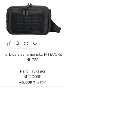
Torbica višenamjenska NITECORE
NUP30
Ranci i ruksaci
NITECORE
45.00
KM
sa PDV