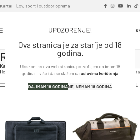
Kartal
- Lov, sport i outdoor oprema
UPOZORENJE!
0
0.00
K
Ova stranica je za starije od 18
godina.
Ranci i ruksaci
Kategorije
Ulaskom na ovu web stranicu potvrđujem da imam 18
Home
»
Ranci i ruksaci
Prikaz svih 7 rezultata
godina ili više i da se slažem sa
uslovima korištenja
Prikaži filter
DA, IMAM 18 GODINA
NE, NEMAM 18 GODINA