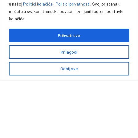
Uporedi proizvode
u našoj
Politici kolačića
i
Politici privatnosti
. Svoj pristanak
BRENDOVI
možete u svakom trenutku povući ili izmijeniti putem postavki
Adrese za dostavu
ID BROJ
kolačića.
Detalji računa
Prihvati sve
Prilagodi
Oprema za lovce, sportiste,
profesionalce i entuzijaste.
Odbij sve
0
Vrhunska opremu za lovce, sportiste, profesionalce i entuzijaste. U
našoj ponudi pronaći ćete pouzdano oružje, municiju i prateću
opremu za lov, sport outdoor aktivnosti.