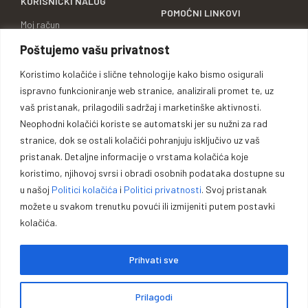
KORISNIČKI NALOG
POMOĆNI LINKOVI
Moj račun
O NAMA
Poštujemo vašu privatnost
Moje narudžbe
KONTAKT
Lista želja
Koristimo kolačiće i slične tehnologije kako bismo osigurali
KARIJERA
ispravno funkcioniranje web stranice, analizirali promet te, uz
Uporedi proizvode
BRENDOVI
vaš pristanak, prilagodili sadržaj i marketinške aktivnosti.
Adrese za dostavu
Neophodni kolačići koriste se automatski jer su nužni za rad
ID BROJ
stranice, dok se ostali kolačići pohranjuju isključivo uz vaš
Detalji računa
pristanak. Detaljne informacije o vrstama kolačića koje
koristimo, njihovoj svrsi i obradi osobnih podataka dostupne su
u našoj
Politici kolačića
i
Politici privatnosti
. Svoj pristanak
možete u svakom trenutku povući ili izmijeniti putem postavki
Oprema za lovce, sportiste,
kolačića.
profesionalce i entuzijaste.
Prihvati sve
Vrhunska opremu za lovce, sportiste, profesionalce i entuzijaste. U
našoj ponudi pronaći ćete pouzdano oružje, municiju i prateću
Prilagodi