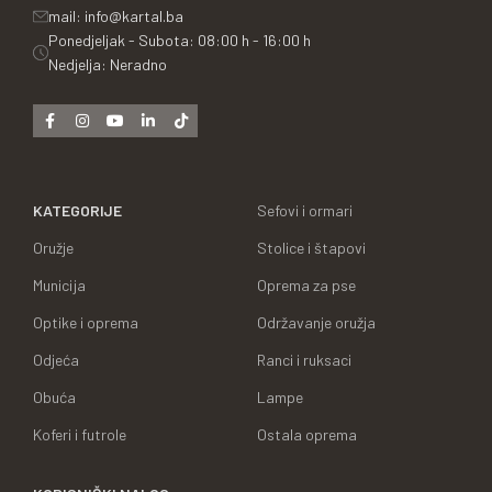
mail: info@kartal.ba
Ponedjeljak - Subota: 08:00 h - 16:00 h
Nedjelja: Neradno
KATEGORIJE
Sefovi i ormari
Oružje
Stolice i štapovi
Municija
Oprema za pse
Optike i oprema
Održavanje oružja
Odjeća
Ranci i ruksaci
Obuća
Lampe
Koferi i futrole
Ostala oprema