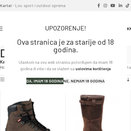
Kartal
- Lov, sport i outdoor oprema
UPOZORENJE!
0
0.00
K
Ova stranica je za starije od 18
godina.
DEMAR
Kategorije
Ulaskom na ovu web stranicu potvrđujem da imam 18
Home
»
DEMAR
Prikaz svih 10 rezultata
godina ili više i da se slažem sa
uslovima korištenja
Prikaži filter
DA, IMAM 18 GODINA
NE, NEMAM 18 GODINA