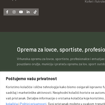
Koferi i futrole
Oprema za lovce, sportiste, profesio
Vrhunska opremu za lovce, sportiste, profesionalce i entuzijas
pouzdano oružje, municiju i prateću opremu za lov, sport outdo
Poštujemo vašu privatnost
Koristimo kolačiće i slične tehnologije kako bismo osigurali ispravno fu
Politika kolačića
Politika privatnosti
Opći uvje
sadržaj i marketinške aktivnosti. Neophodni kolačići koriste se automats
vaš pristanak. Detaljne informacije o vrstama kolačića koje koristimo
kolačića
i
Politici privatnosti
. Svoj pristanak možete u svakom trenutku
Copyri