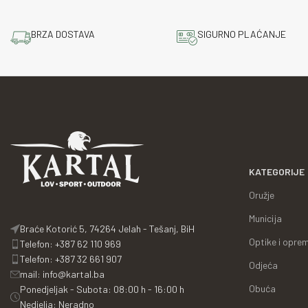
BRZA DOSTAVA
SIGURNO PLAĆANJE
KATEGORIJE
Oružje
Municija
Braće Kotorić 5, 74264 Jelah - Tešanj, BiH
Optike i opre
Telefon: +387 62 110 969
Telefon: +387 32 661 907
Odjeća
mail: info@kartal.ba
Obuća
Ponedjeljak - Subota: 08:00 h - 16:00 h
Nedjelja: Neradno