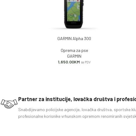
GARMIN Alpha 300
DODAJ U KORPU
DODAJ U
Oprema za pse
GARMIN
1,650.00
KM
sa PDV
Partner za institucije, lovačka društva i profes
Snabdijevamo policijske agencije, lovačka društva, sportske kl
profesionalne korisnike vrhunskom opremom renomiranih svjetsk