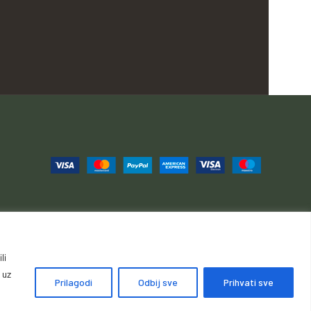
li
ije, povrati i reklamacije
Načini i cijene isporuke
 uz
Prilagodi
Odbij sve
Prihvati sve
držana.