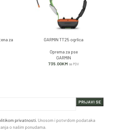
tena za
GARMIN TT25 ogrlica
GARMIN Za
DODAJ U KORPU
DODAJ U KORP
Oprema za pse
GARMIN
735.00
KM
sa PDV
litikom privatnosti.
Unosom i potvrdom podataka
miranja o našim ponudama.