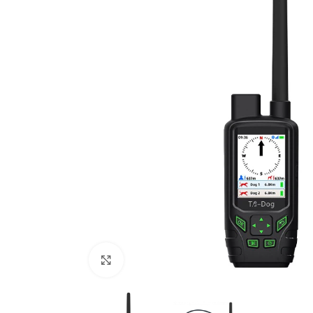
Zračno oružje
Plinsko oružje
Dijelovi i ostalo
Povećajte fotografiju