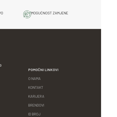
VO
MOGUĆNOST ZAMJENE
G
POMOĆNI LINKOVI
O NAMA
KONTAKT
KARIJERA
BRENDOVI
ID BROJ