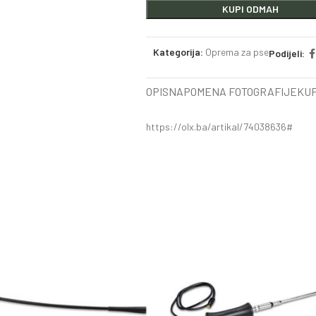
KUPI ODMAH
Kategorija:
Oprema za pse
Podijeli:
OPIS
NAPOMENA FOTOGRAFIJE
KUP
https://olx.ba/artikal/74038636#