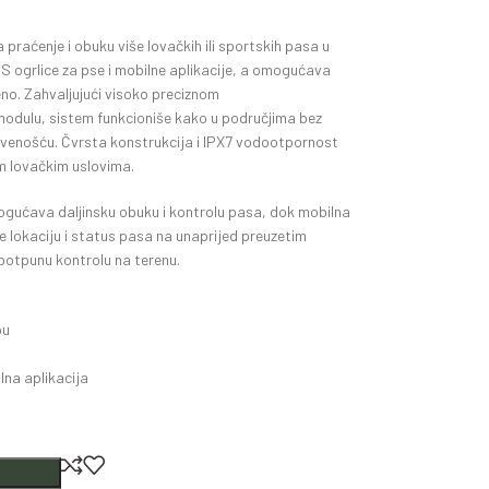
praćenje i obuku više lovačkih ili sportskih pasa u
GPS ogrlice za pse i mobilne aplikacije, a omogućava
no. Zahvaljujući visoko preciznom
dulu, sistem funkcioniše kako u područjima bez
ivenošću. Čvrsta konstrukcija i IPX7 vodootpornost
im lovačkim uslovima.
gućava daljinsku obuku i kontrolu pasa, dok mobilna
e lokaciju i status pasa na unaprijed preuzetim
potpunu kontrolu na terenu.
ou
ilna aplikacija