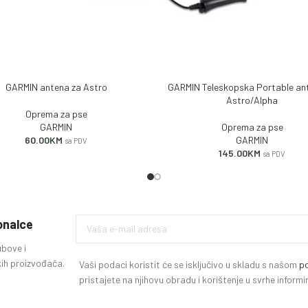
GARMIN antena za Astro
GARMIN Teleskopska Portable an
 KORPU
DODAJ U KORPU
Astro/Alpha
Oprema za pse
GARMIN
Oprema za pse
60.00
KM
GARMIN
sa PDV
145.00
KM
sa PDV
ionalce
ubove i
ih proizvođača.
Vaši podaci koristit će se isključivo u skladu s našom
po
pristajete na njihovu obradu i korištenje u svrhe infor