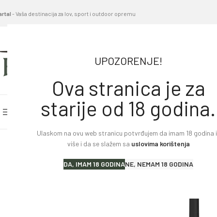
artal
- Vaša destinacija za lov, sport i outdoor opremu
UPOZORENJE!
Ova stranica je za
starije od 18 godina.
PRETRAŽITE KATEGORIJE
POČETNA STRANICA
BL
Ulaskom na ovu web stranicu potvrđujem da imam 18 godina il
Home
»
Proizvodi
»
GPS UREĐAJ TR DOG
više i da se slažem sa
uslovima korištenja
Lovački karabini
DA, IMAM 18 GODINA
NE, NEMAM 18 GODINA
Lovačke puške
Sportske puške
Pištolji i revolveri
Malokalibarsko oružje