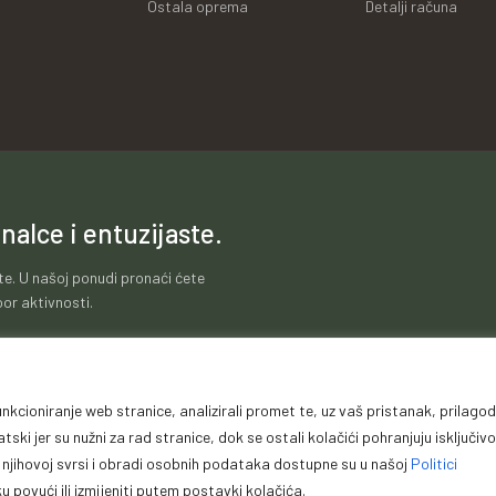
Ostala oprema
Detalji računa
nalce i entuzijaste.
te. U našoj ponudi pronaći ćete
or aktivnosti.
nkcioniranje web stranice, analizirali promet te, uz vaš pristanak, prilagodi
ti poslovanja
Zaštita podataka
Impressum
Garanc
ki jer su nužni za rad stranice, dok se ostali kolačići pohranjuju isključivo
, njihovoj svrsi i obradi osobnih podataka dostupne su u našoj
Politici
 povući ili izmijeniti putem postavki kolačića.
ght © Premium Plus doo – Braće Kotorića 5, 74264 Jelah – Tešanj, Sva prava za