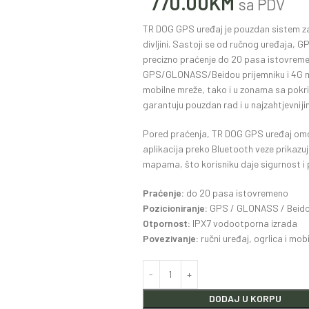
770.00
KM
sa PDV
TR DOG GPS uređaj je pouzdan sistem za 
divljini. Sastoji se od ručnog uređaja, 
precizno praćenje do 20 pasa istovreme
GPS/GLONASS/Beidou prijemniku i 4G mo
mobilne mreže, tako i u zonama sa pokr
garantuju pouzdan rad i u najzahtjevnij
Pored praćenja, TR DOG GPS uređaj omo
aplikacija preko Bluetooth veze prikazuj
mapama, što korisniku daje sigurnost i 
Praćenje:
do 20 pasa istovremeno
Pozicioniranje:
GPS / GLONASS / Beid
Otpornost:
IPX7 vodootporna izrada
Povezivanje:
ručni uređaj, ogrlica i mob
DODAJ U KORPU