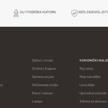
24/7 PODRŠKA KUPCIMA
100% ZADOVOLJST
Sefovi i ormari
KORISNIČKI NALO
Stolice i štapovi
Moj račun
Oprema za pse
Moje narudžbe
ma
Održavanje oružja
Lista želja
Ranci i ruksaci
Uporedi proizvode
Lampe
Adrese za dostavu