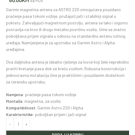
sa PDV
Garmin magnetna antena za ASTRO 220 omogućava pouzdano
praćenje pasa tokom vožnje, pružajući jači i stabilniji signal u
pokretu. Zahvaljujući magnetnom postolju, antena se lako i sigurno
postavlja na krov ili drugu metalnu površinu vozila, čime se znatno
poboljšava prijem signala u odnosu na standardnu antenu ručnog
uređaja. Namijenjena je za upotrebu sa Garmin Astro i Alpha
uređajima.
Ova daljinska antena je idealno rješenje za lovce koji žele neprekidno
pratiti kretanje pasa dok se kreću vozilom. Robusna konstrukcija i
jednostavna instalacija čine je praktičnim i pouzdanim dodatkom
za terensku upotrebu.
Namjena:
praćenje pasa tokom vožnje
Montaža:
magnetna, za vozilo
Kompatibilnost:
Garmin Astro 220 i Alpha
Karakteristike:
poboljšan prijem i jači signal
DODAJ U KORPU