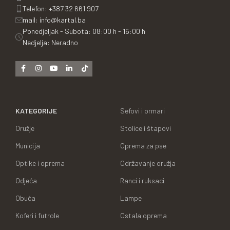
Telefon: +387 32 661 907
mail: info@kartal.ba
Ponedjeljak - Subota: 08:00 h - 16:00 h
Nedjelja: Neradno
KATEGORIJE
Sefovi i ormari
Oružje
Stolice i štapovi
Municija
Oprema za pse
Optike i oprema
Održavanje oružja
Odjeća
Ranci i ruksaci
Obuća
Lampe
Koferi i futrole
Ostala oprema