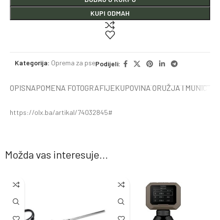
KUPI ODMAH
Kategorija:
Oprema za pse
Podijeli:
OPIS
NAPOMENA FOTOGRAFIJE
KUPOVINA ORUŽJA I MUNICIJE
https://olx.ba/artikal/74032845#
Možda vas interesuje...