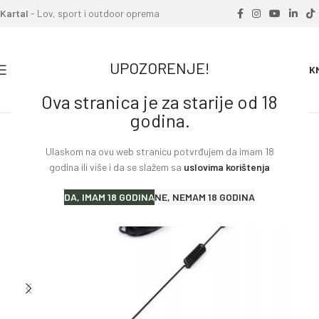
Kartal
- Lov, sport i outdoor oprema
UPOZORENJE!
0
0.00
K
Ova stranica je za starije od 18
Home
»
Proizvodi
»
GARMIN Magnetna antena za ASTRO 220
godina.
Ulaskom na ovu web stranicu potvrđujem da imam 18
godina ili više i da se slažem sa
uslovima korištenja
DA, IMAM 18 GODINA
NE, NEMAM 18 GODINA