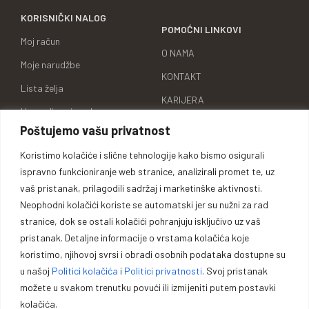
KORISNIČKI NALOG
POMOĆNI LINKOVI
Moj račun
O NAMA
Moje narudžbe
KONTAKT
Lista želja
KARIJERA
Uporedi proizvode
BRENDOVI
Poštujemo vašu privatnost
Adrese za dostavu
ID BROJ
Koristimo kolačiće i slične tehnologije kako bismo osigurali
Detalji računa
ispravno funkcioniranje web stranice, analizirali promet te, uz
vaš pristanak, prilagodili sadržaj i marketinške aktivnosti.
Neophodni kolačići koriste se automatski jer su nužni za rad
stranice, dok se ostali kolačići pohranjuju isključivo uz vaš
Oprema za lovce, sportiste,
pristanak. Detaljne informacije o vrstama kolačića koje
koristimo, njihovoj svrsi i obradi osobnih podataka dostupne su
profesionalce i entuzijaste.
u našoj
Politici kolačića
i
Politici privatnosti
. Svoj pristanak
možete u svakom trenutku povući ili izmijeniti putem postavki
Vrhunska opremu za lovce, sportiste, profesionalce i entuzijaste. U
kolačića.