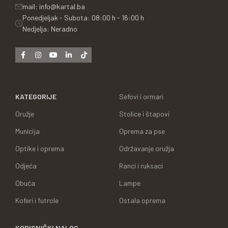
mail: info@kartal.ba
Ponedjeljak - Subota: 08:00 h - 16:00 h
Nedjelja: Neradno
KATEGORIJE
Sefovi i ormari
Oružje
Stolice i štapovi
Municija
Oprema za pse
Optike i oprema
Održavanje oružja
Odjeća
Ranci i ruksaci
Obuća
Lampe
Koferi i futrole
Ostala oprema
KORISNIČKI NALOG