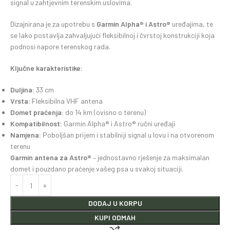
signal u zahtjevnim terenskim uslovima.
Dizajnirana je za upotrebu s
Garmin Alpha® i Astro®
uređajima, te
se lako postavlja zahvaljujući fleksibilnoj i čvrstoj konstrukciji koja
podnosi napore terenskog rada.
Ključne karakteristike:
Duljina:
33 cm
Vrsta:
Fleksibilna VHF antena
Domet praćenja:
do 14 km (ovisno o terenu)
Kompatibilnost:
Garmin Alpha® i Astro® ručni uređaji
Namjena:
Poboljšan prijem i stabilniji signal u lovu i na otvorenom
terenu
Garmin antena za Astro®
– jednostavno rješenje za maksimalan
domet i pouzdano praćenje vašeg psa u svakoj situaciji.
DODAJ U KORPU
KUPI ODMAH