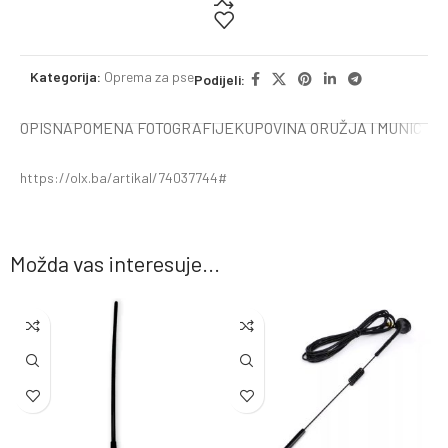
Kategorija:
Oprema za pse
Podijeli:
OPIS
NAPOMENA FOTOGRAFIJE
KUPOVINA ORUŽJA I MUNICIJE
https://olx.ba/artikal/74037744#
Možda vas interesuje...