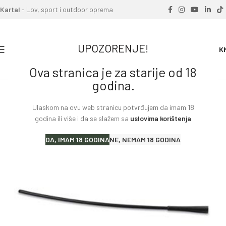
Kartal
- Lov, sport i outdoor oprema
UPOZORENJE!
0
0.00
K
Ova stranica je za starije od 18
Home
»
Proizvodi
»
GARMIN antena za Astro
godina.
Ulaskom na ovu web stranicu potvrđujem da imam 18
godina ili više i da se slažem sa
uslovima korištenja
DA, IMAM 18 GODINA
NE, NEMAM 18 GODINA