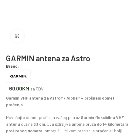
Povećajte fotografiju
GARMIN antena za Astro
Brend:
60.00
KM
sa PDV
Garmin VHF antena za Astro® / Alpha® – prošireni domet
praćenja
Povećajte domet praćenja vašeg psa uz
Garmin fleksibilnu VHF
antenu
dužine
33 cm
. Ova izdržljiva antena pruža
do 14 kilometara
proširenog dometa
, omogućujući vam preciznije praćenje i bolji