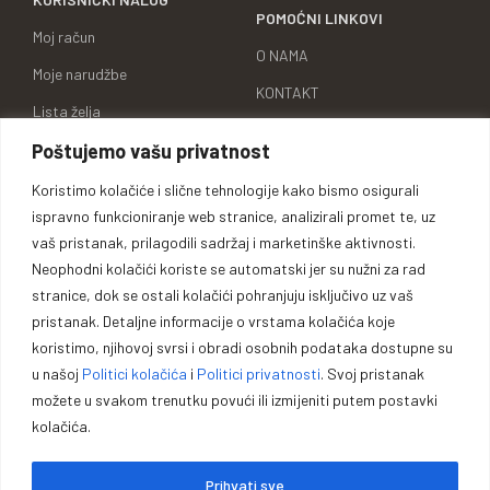
POMOĆNI LINKOVI
Moj račun
O NAMA
Moje narudžbe
KONTAKT
Lista želja
KARIJERA
Poštujemo vašu privatnost
Uporedi proizvode
BRENDOVI
Adrese za dostavu
Koristimo kolačiće i slične tehnologije kako bismo osigurali
ID BROJ
ispravno funkcioniranje web stranice, analizirali promet te, uz
Detalji računa
vaš pristanak, prilagodili sadržaj i marketinške aktivnosti.
Neophodni kolačići koriste se automatski jer su nužni za rad
stranice, dok se ostali kolačići pohranjuju isključivo uz vaš
pristanak. Detaljne informacije o vrstama kolačića koje
Oprema za lovce, sportiste,
koristimo, njihovoj svrsi i obradi osobnih podataka dostupne su
u našoj
Politici kolačića
i
Politici privatnosti
. Svoj pristanak
profesionalce i entuzijaste.
možete u svakom trenutku povući ili izmijeniti putem postavki
kolačića.
Vrhunska opremu za lovce, sportiste, profesionalce i entuzijaste. U
našoj ponudi pronaći ćete pouzdano oružje, municiju i prateću
Prihvati sve