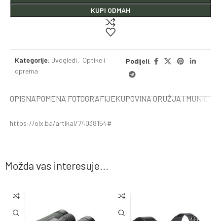
KUPI ODMAH
Kategorije:
Dvogledi
,
Optike i
Podijeli:
oprema
OPIS
NAPOMENA FOTOGRAFIJE
KUPOVINA ORUŽJA I MUNICIJE
https://olx.ba/artikal/74038154#
Možda vas interesuje...