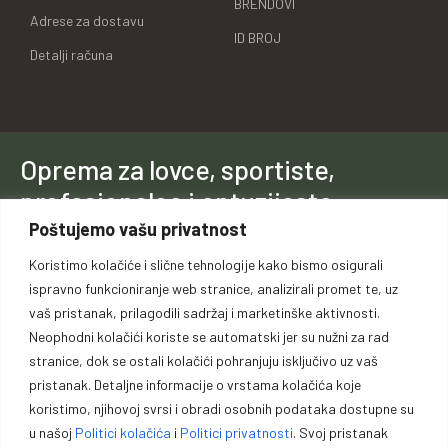
BRENDOVI
Adrese za dostavu
ID BROJ
Detalji računa
Oprema za lovce, sportiste,
profesionalce i entuzijaste.
Poštujemo vašu privatnost
Vrhunska opremu za lovce, sportiste, profesionalce i entuzijaste. U
Koristimo kolačiće i slične tehnologije kako bismo osigurali
našoj ponudi pronaći ćete pouzdano oružje, municiju i prateću
ispravno funkcioniranje web stranice, analizirali promet te, uz
opremu za lov, sport outdoor aktivnosti.
vaš pristanak, prilagodili sadržaj i marketinške aktivnosti.
Neophodni kolačići koriste se automatski jer su nužni za rad
stranice, dok se ostali kolačići pohranjuju isključivo uz vaš
pristanak. Detaljne informacije o vrstama kolačića koje
koristimo, njihovoj svrsi i obradi osobnih podataka dostupne su
u našoj
Politici kolačića
i
Politici privatnosti
. Svoj pristanak