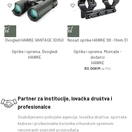
Dvogled HAWKE VANTAGE 10X50
Nosač optike HAWKE 99 -11mm 31
Optike i oprema
,
Dvogledi
Optike i oprema
,
Montaže -
HAWKE
dodatci
HAWKE
80.00
KM
sa PDV
Partner za institucije, lovačka društva i
profesionalce
Snabdijevamo policijske agencije, lovačka društva, sportske
klubove i profesionalne korisnike vrhunskom opremom
renomiranih svjetskih proizvođača.