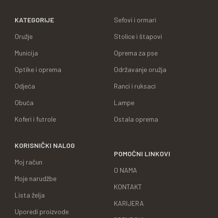
KATEGORIJE
Sefovi i ormari
Oružje
Stolice i štapovi
Municija
Oprema za pse
Optike i oprema
Održavanje oružja
Odjeća
Ranci i ruksaci
Obuća
Lampe
Koferi i futrole
Ostala oprema
KORISNIČKI NALOG
POMOĆNI LINKOVI
Moj račun
O NAMA
Moje narudžbe
KONTAKT
Lista želja
KARIJERA
Uporedi proizvode