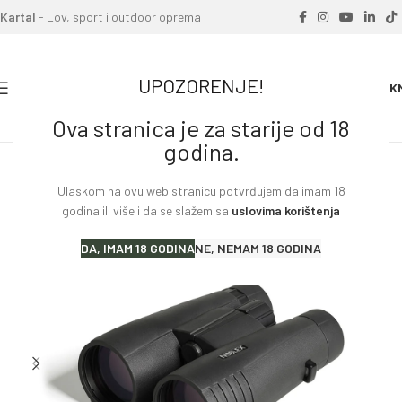
Kartal
- Lov, sport i outdoor oprema
UPOZORENJE!
0
0.00
K
Ova stranica je za starije od 18
Home
»
Proizvodi
»
Dvogled NOBLEX NF 8X56 Vector
godina.
Ulaskom na ovu web stranicu potvrđujem da imam 18
godina ili više i da se slažem sa
uslovima korištenja
DA, IMAM 18 GODINA
NE, NEMAM 18 GODINA