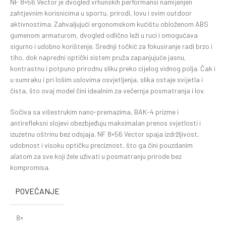
NF 8×56 Vector je dvogled vrhunskih performansi namijenjen
zahtjevnim korisnicima u sportu, prirodi, lovu i svim outdoor
aktivnostima. Zahvaljujući ergonomskom kućištu obloženom ABS
gumenom armaturom, dvogled odlično leži u ruci i omogućava
sigurno i udobno korištenje. Srednji točkić za fokusiranje radi brzo i
tiho, dok napredni optički sistem pruža zapanjujuće jasnu,
kontrastnu i potpuno prirodnu sliku preko cijelog vidnog polja. Čak i
u sumraku i pri lošim uslovima osvjetljenja, slika ostaje svijetla i
čista, što ovaj model čini idealnim za večernja posmatranja i lov.
Sočiva sa višestrukim nano-premazima, BAK-4 prizme i
antirefleksni slojevi obezbjeđuju maksimalan prenos svjetlosti i
izuzetnu oštrinu bez odsjaja. NF 8×56 Vector spaja izdržljivost,
udobnost i visoku optičku preciznost, što ga čini pouzdanim
alatom za sve koji žele uživati u posmatranju prirode bez
kompromisa.
POVEĆANJE
8×