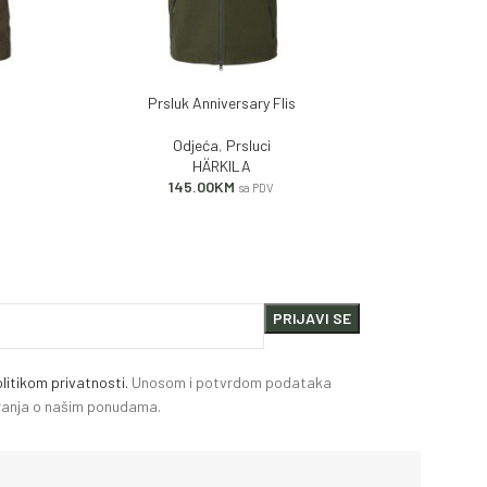
n
Prsluk Anniversary Flis
Prslu
DODAJ U KORPU
DODAJ U KORP
Odjeća
,
Prsluci
HÄRKILA
145.00
KM
1
sa PDV
litikom privatnosti.
Unosom i potvrdom podataka
miranja o našim ponudama.