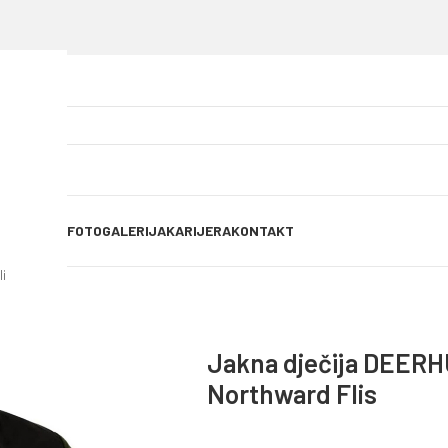
OG OBJAVE
FOTOGALERIJA
KARIJERA
KONTAKT
i
rd Flis
Jakna dječija DEER
Northward Flis