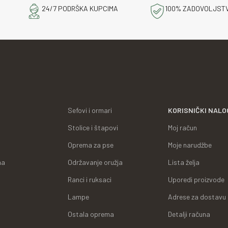
24/7 PODRŠKA KUPCIMA
100% ZADOVOLJST
Sefovi i ormari
KORISNIČKI NALO
Stolice i štapovi
Moj račun
Oprema za pse
Moje narudžbe
ma
Održavanje oružja
Lista želja
Ranci i ruksaci
Uporedi proizvode
Lampe
Adrese za dostavu
Ostala oprema
Detalji računa