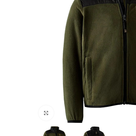
Zračno oružje
Plinsko oružje
Dijelovi i ostalo
Povećajte fotografiju