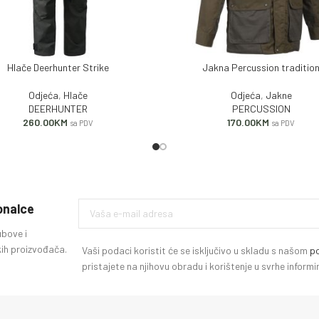
Hlače Deerhunter Strike
Jakna Percussion traditio
 KORPU
ODABERI OPCIJE
Odjeća
,
Hlače
Odjeća
,
Jakne
DEERHUNTER
PERCUSSION
260.00
KM
170.00
KM
sa PDV
sa PDV
ionalce
ubove i
ih proizvođača.
Vaši podaci koristit će se isključivo u skladu s našom
po
pristajete na njihovu obradu i korištenje u svrhe infor