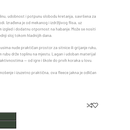
linu, udobnost i potpunu slobodu kretanja, savršena za
rodi. Izrađena je od mekanog i izdržljivog flisa, uz
n izgled i dodatnu otpornost na habanje. Može se nositi
nji sloj tokom hladnijih dana.
sima nude praktičan prostor za sitnice ili grijanje ruku,
m rubu drže toplinu na mjestu. Lagan i udoban materijal
tivnostima — od igre i škole do prvih koraka u lovu.
šenje i izuzetno praktična, ova fleece jakna je odličan