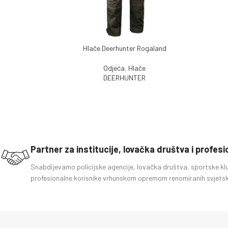
Hlače Deerhunter Rogaland
PROČITAJ VIŠE
DODAJ U
Odjeća
,
Hlače
DEERHUNTER
Partner za institucije, lovačka društva i profes
Snabdijevamo policijske agencije, lovačka društva, sportske kl
profesionalne korisnike vrhunskom opremom renomiranih svjetsk