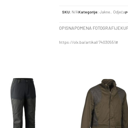
SKU:
N/A
Kategorije:
Jakne
,
Odjeća
P
OPIS
NAPOMENA FOTOGRAFIJE
KUP
https://olx.ba/artikal/74030551#