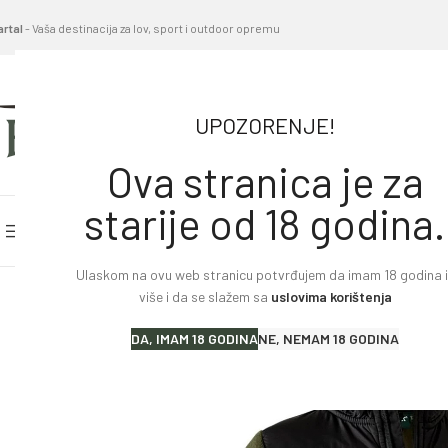
artal
- Vaša destinacija za lov, sport i outdoor opremu
UPOZORENJE!
Ova stranica je za
starije od 18 godina.
PRETRAŽITE KATEGORIJE
POČETNA STRANICA
BL
Ulaskom na ovu web stranicu potvrđujem da imam 18 godina il
Home
»
Proizvodi
»
Jakna dječija DEERHUNTER Northwa
više i da se slažem sa
uslovima korištenja
Lovački karabini
DA, IMAM 18 GODINA
NE, NEMAM 18 GODINA
Lovačke puške
Sportske puške
Pištolji i revolveri
Malokalibarsko oružje