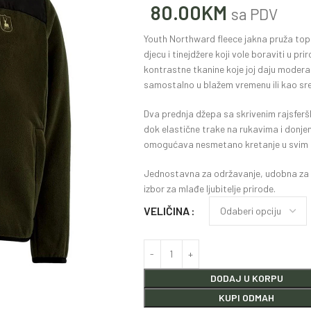
80.00
KM
sa PDV
Youth Northward fleece jakna pruža top
djecu i tinejdžere koji vole boraviti u pri
kontrastne tkanine koje joj daju modera
samostalno u blažem vremenu ili kao sred
Dva prednja džepa sa skrivenim rajsferšlu
dok elastične trake na rukavima i donje
omogućava nesmetano kretanje u svim ak
Jednostavna za održavanje, udobna za no
izbor za mlađe ljubitelje prirode.
VELIČINA
DODAJ U KORPU
KUPI ODMAH