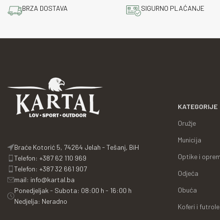
BRZA DOSTAVA
SIGURNO PLAĆANJE
KATEGORIJE
Oružje
Municija
Braće Kotorić 5, 74264 Jelah - Tešanj, BiH
Optike i opre
Telefon: +387 62 110 969
Telefon: +387 32 661 907
Odjeća
mail: info@kartal.ba
Obuća
Ponedjeljak - Subota: 08:00 h - 16:00 h
Nedjelja: Neradno
Koferi i futrole