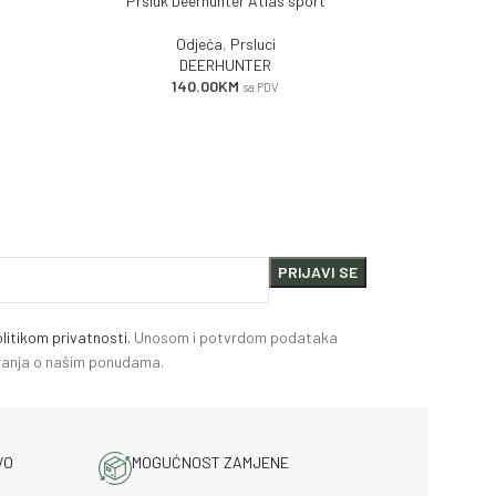
Prsluk Deerhunter Atlas sport
Rukavic
DODAJ U KORPU
DODAJ U KORP
Odjeća
,
Prsluci
DEERHUNTER
140.00
KM
sa PDV
litikom privatnosti.
Unosom i potvrdom podataka
miranja o našim ponudama.
VO
MOGUĆNOST ZAMJENE