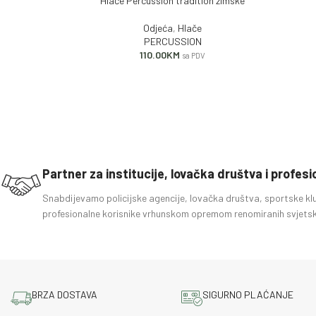
Hlače Percussion tradition zimske
DODAJ U KORPU
DODAJ U
Odjeća
,
Hlače
PERCUSSION
110.00
KM
sa PDV
Partner za institucije, lovačka društva i profes
Snabdijevamo policijske agencije, lovačka društva, sportske kl
profesionalne korisnike vrhunskom opremom renomiranih svjetsk
BRZA DOSTAVA
SIGURNO PLAĆANJE