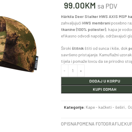
99.00
KM
sa PDV
Härkila Deer Stalker HWS AXIS MSP k
zahvaljujući
HWS membrani
posebno raz
tkanine (100% poliester)
, kapa je vodo
efikasno odvodi napolje, održavajući g
Široki
štitnik
štiti od sunca i kiše, dok
p
savršeno pristajanje. Kamuflažni uzora
tijela i pomaže lovcu da se prirodno st
DODAJ U KORPU
KUPI ODMAH
Kategorije:
Kape - kačketi - šeširi
,
Od
OPIS
NAPOMENA FOTOGRAFIJE
KUP