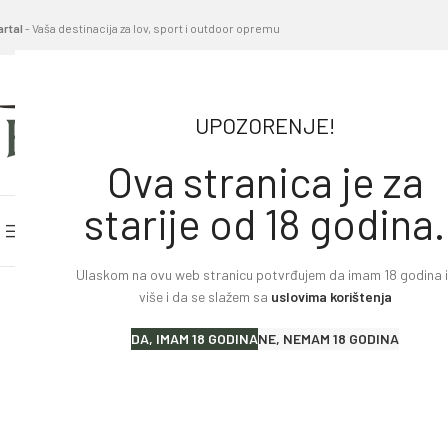
artal
- Vaša destinacija za lov, sport i outdoor opremu
UPOZORENJE!
Ova stranica je za
starije od 18 godina.
PRETRAŽITE KATEGORIJE
POČETNA STRANICA
BL
Ulaskom na ovu web stranicu potvrđujem da imam 18 godina il
Home
»
Proizvodi
»
Kapa Deer Stalker HWS
više i da se slažem sa
uslovima korištenja
Lovački karabini
DA, IMAM 18 GODINA
NE, NEMAM 18 GODINA
Lovačke puške
Sportske puške
Pištolji i revolveri
Malokalibarsko oružje