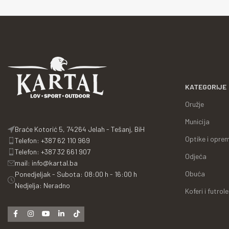
KATEGORIJE
Oružje
Municija
Braće Kotorić 5, 74264 Jelah - Tešanj, BiH
Optike i opre
Telefon: +387 62 110 969
Telefon: +387 32 661 907
Odjeća
mail: info@kartal.ba
Obuća
Ponedjeljak - Subota: 08:00 h - 16:00 h
Nedjelja: Neradno
Koferi i futrole