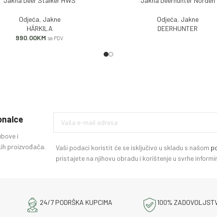
Jakna Deer Stalker HWS
Jakna Deerhunter Norden
 KORPU
PROČITAJ VIŠE
Odjeća
,
Jakne
Odjeća
,
Jakne
HÄRKILA
DEERHUNTER
990.00
KM
sa PDV
ionalce
ubove i
ih proizvođača.
Vaši podaci koristit će se isključivo u skladu s našom
po
pristajete na njihovu obradu i korištenje u svrhe infor
24/7 PODRŠKA KUPCIMA
100% ZADOVOLJST