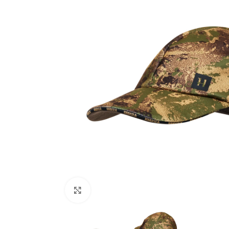
Zračno oružje
Plinsko oružje
Dijelovi i ostalo
Povećajte fotografiju