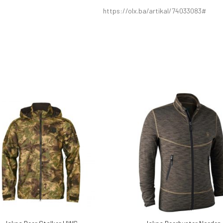
https://olx.ba/artikal/74033083#