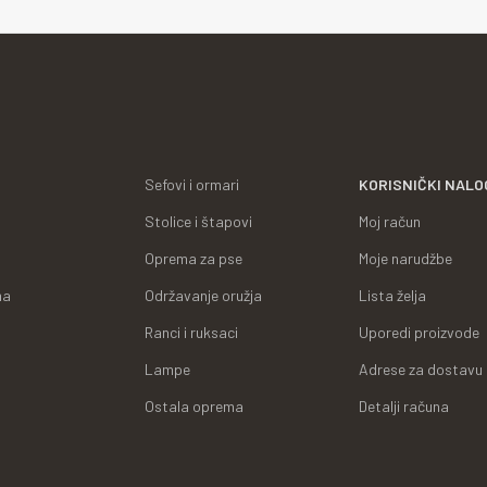
Sefovi i ormari
KORISNIČKI NALO
Stolice i štapovi
Moj račun
Oprema za pse
Moje narudžbe
ma
Održavanje oružja
Lista želja
Ranci i ruksaci
Uporedi proizvode
Lampe
Adrese za dostavu
Ostala oprema
Detalji računa