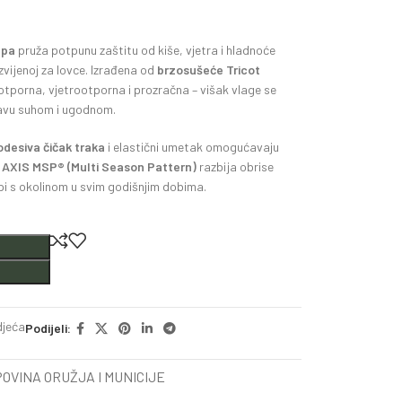
apa
pruža potpunu zaštitu od kiše, vjetra i hladnoće
vijenoj za lovce. Izrađena od
brzosušeće Tricot
otporna, vjetrootporna i prozračna – višak vlage se
lavu suhom i ugodnom.
odesiva čičak traka
i elastični umetak omogućavaju
k
AXIS MSP® (Multi Season Pattern)
razbija obrise
opi s okolinom u svim godišnjim dobima.
jeća
Podijeli:
OVINA ORUŽJA I MUNICIJE