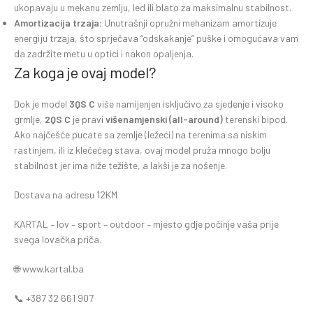
ukopavaju u mekanu zemlju, led ili blato za maksimalnu stabilnost.
Amortizacija trzaja:
Unutrašnji opružni mehanizam amortizuje
energiju trzaja, što sprječava “odskakanje” puške i omogućava vam
da zadržite metu u optici i nakon opaljenja.
Za koga je ovaj model?
Dok je model
3QS C
više namijenjen isključivo za sjedenje i visoko
grmlje,
2QS C
je pravi
višenamjenski (all-around)
terenski bipod.
Ako najčešće pucate sa zemlje (ležeći) na terenima sa niskim
rastinjem, ili iz klečećeg stava, ovaj model pruža mnogo bolju
stabilnost jer ima niže težište, a lakši je za nošenje.
Dostava na adresu 12KM
KARTAL – lov – sport – outdoor – mjesto gdje počinje vaša prije
svega lovačka priča.
🌐 www.kartal.ba
📞 +387 32 661 907