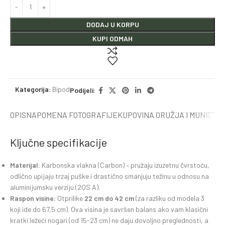
DODAJ U KORPU
KUPI ODMAH
Kategorija:
Bipod
Podijeli:
OPIS
NAPOMENA FOTOGRAFIJE
KUPOVINA ORUŽJA I MUNICIJE
Ključne specifikacije
Materijal:
Karbonska vlakna (Carbon) – pružaju izuzetnu čvrstoću,
odlično upijaju trzaj puške i drastično smanjuju težinu u odnosu na
aluminijumsku verziju (2QS A).
Raspon visine:
Otprilike
22 cm do 42 cm
(za razliku od modela 3
koji ide do 67,5 cm). Ova visina je savršen balans ako vam klasični
kratki ležeći nogari (od 15-23 cm) ne daju dovoljno preglednosti, a