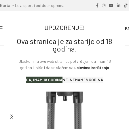
Kartal
- Lov, sport i outdoor oprema
UPOZORENJE!
0
0.00
K
Ova stranica je za starije od 18
Home
»
Proizvodi
»
VANGUAR BIPOD 2QS CARBON
godina.
Ulaskom na ovu web stranicu potvrđujem da imam 18
godina ili više i da se slažem sa
uslovima korištenja
DA, IMAM 18 GODINA
NE, NEMAM 18 GODINA