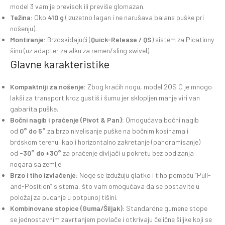
model 3 vam je previsok ili previše glomazan.
Težina:
Oko
410 g
(izuzetno lagan i ne narušava balans puške pri
nošenju).
Montiranje:
Brzoskidajući (
Quick-Release / QS
) sistem za Picatinny
šinu (uz adapter za alku za remen/sling swivel).
Glavne karakteristike
Kompaktniji za nošenje:
Zbog kraćih nogu, model 2QS C je mnogo
lakši za transport kroz gustiš i šumu jer sklopljen manje viri van
gabarita puške.
Bočni nagib i praćenje (Pivot & Pan):
Omogućava bočni nagib
od
0° do 5°
za brzo nivelisanje puške na bočnim kosinama i
brdskom terenu, kao i horizontalno zakretanje (panoramisanje)
od
-30° do +30°
za praćenje divljači u pokretu bez podizanja
nogara sa zemlje.
Brzo i tiho izvlačenje:
Noge se izdužuju glatko i tiho pomoću “Pull-
and-Position” sistema, što vam omogućava da se postavite u
položaj za pucanje u potpunoj tišini.
Kombinovane stopice (Guma/Šiljak):
Standardne gumene stope
se jednostavnim zavrtanjem povlače i otkrivaju čelične šiljke koji se