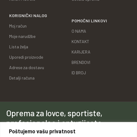
KORISNIČKI NALOG
POMOĆNI LINKOVI
Moj račun
O NAMA
Moje narudžbe
KONTAKT
Lista želja
KARIJERA
Uporedi proizvode
BRENDOVI
Adrese za dostavu
ID BROJ
Detalji računa
Oprema za lovce, sportiste,
profesionalce i entuzijaste.
Poštujemo vašu privatnost