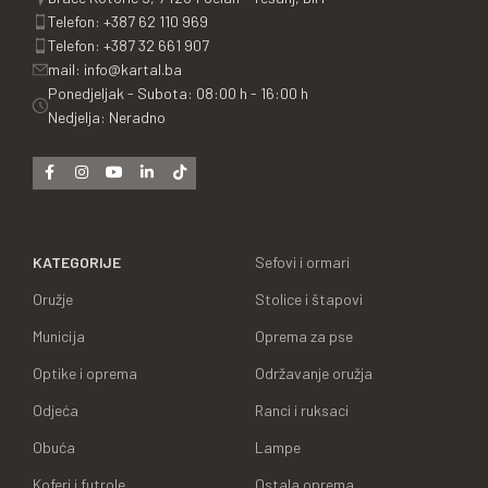
Telefon: +387 62 110 969
Telefon: +387 32 661 907
mail: info@kartal.ba
Ponedjeljak - Subota: 08:00 h - 16:00 h
Nedjelja: Neradno
KATEGORIJE
Sefovi i ormari
Oružje
Stolice i štapovi
Municija
Oprema za pse
Optike i oprema
Održavanje oružja
Odjeća
Ranci i ruksaci
Obuća
Lampe
Koferi i futrole
Ostala oprema