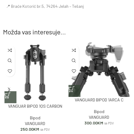
📍 Braće Kotorić br.5, 74264 Jelah – Tešanj
Možda vas interesuje...
VANGUARD BIPOD 1ARCA C
VANGUAR BIPOD 1QS CARBON
Bipod
VANGUARD
Bipod
300.00
KM
VANGUARD
sa PDV
250.00
KM
sa PDV