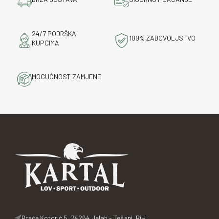
24/7 PODRŠKA
100% ZADOVOLJSTVO
KUPCIMA
MOGUĆNOST ZAMJENE
Braće Kotorić 5, 74264 Jelah - Tešanj, BiH