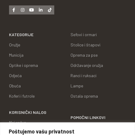
KATEGORIJE
Sefovi i ormari
Oružje
Stolice i štapovi
Municija
Oprema za pse
Optike i oprema
Održavanje oružja
Odjeća
Ranci i ruksaci
Obuća
Lampe
Koferi i futrole
Ostala oprema
KORISNIČKI NALOG
POMOĆNI LINKOVI
Moj račun
O NAMA
Poštujemo vašu privatnost
Moje narudžbe