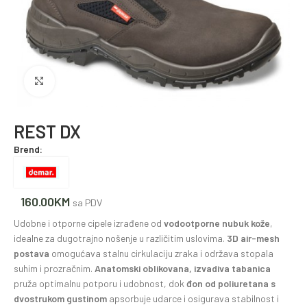
Povećajte fotografiju
REST DX
Brend:
160.00
KM
sa PDV
Udobne i otporne cipele izrađene od
vodootporne nubuk kože
,
idealne za dugotrajno nošenje u različitim uslovima.
3D air-mesh
postava
omogućava stalnu cirkulaciju zraka i održava stopala
suhim i prozračnim.
Anatomski oblikovana, izvadiva tabanica
pruža optimalnu potporu i udobnost, dok
đon od poliuretana s
dvostrukom gustinom
apsorbuje udarce i osigurava stabilnost i