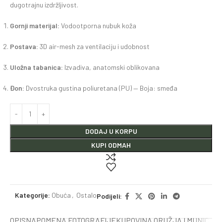
dugotrajnu izdržljivost.
Gornji materijal:
Vodootporna nubuk koža
Postava:
3D air-mesh za ventilaciju i udobnost
Uložna tabanica:
Izvadiva, anatomski oblikovana
Đon:
Dvostruka gustina poliuretana (PU) — Boja: smeđa
DODAJ U KORPU
KUPI ODMAH
Kategorije:
Obuća
,
Ostalo
Podijeli:
OPIS
NAPOMENA FOTOGRAFIJE
KUPOVINA ORUŽJA I MUNICIJE