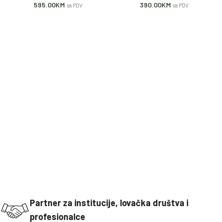
595.00
KM
390.00
KM
sa PDV
sa PDV
Partner za institucije, lovačka društva i
profesionalce