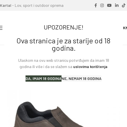
Kartal
- Lov, sport i outdoor oprema
UPOZORENJE!
0
0.00
K
Ova stranica je za starije od 18
Home
»
Proizvodi
»
REST DX
godina.
Ulaskom na ovu web stranicu potvrđujem da imam 18
godina ili više i da se slažem sa
uslovima korištenja
DA, IMAM 18 GODINA
NE, NEMAM 18 GODINA