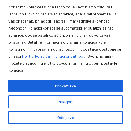
KONTAKT
Koristimo kolačiće i slične tehnologije kako bismo osigurali
Lista želja
KARIJERA
ispravno funkcioniranje web stranice, analizirali promet te, uz
Uporedi proizvode
vaš pristanak, prilagodili sadržaj i marketinške aktivnosti.
BRENDOVI
Adrese za dostavu
Neophodni kolačići koriste se automatski jer su nužni za rad
ID BROJ
stranice, dok se ostali kolačići pohranjuju isključivo uz vaš
Detalji računa
pristanak. Detaljne informacije o vrstama kolačića koje
koristimo, njihovoj svrsi i obradi osobnih podataka dostupne su
u našoj
Politici kolačića
i
Politici privatnosti
. Svoj pristanak
možete u svakom trenutku povući ili izmijeniti putem postavki
Oprema za lovce, sportiste,
kolačića.
profesionalce i entuzijaste.
Prihvati sve
Vrhunska opremu za lovce, sportiste, profesionalce i entuzijaste. U
Prilagodi
našoj ponudi pronaći ćete pouzdano oružje, municiju i prateću
opremu za lov, sport outdoor aktivnosti.
Odbij sve
0