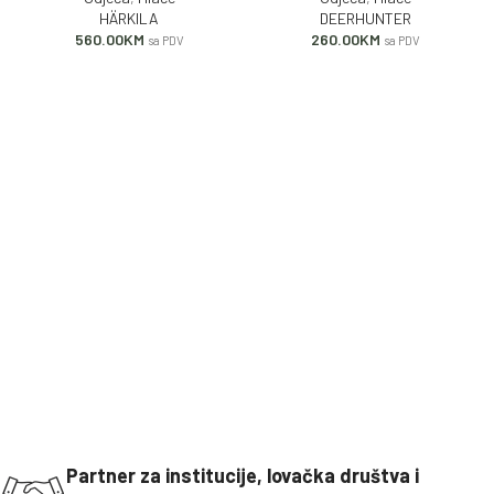
HÄRKILA
DEERHUNTER
560.00
KM
260.00
KM
sa PDV
sa PDV
Partner za institucije, lovačka društva i