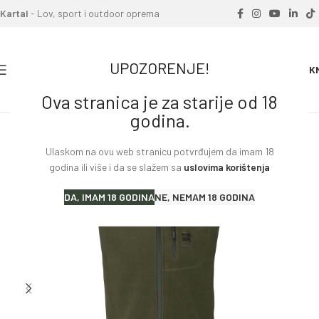
Kartal
- Lov, sport i outdoor oprema
UPOZORENJE!
0
0.00
K
Ova stranica je za starije od 18
Home
»
Proizvodi
»
Prsluk Anniversary Flis
godina.
Ulaskom na ovu web stranicu potvrđujem da imam 18
godina ili više i da se slažem sa
uslovima korištenja
DA, IMAM 18 GODINA
NE, NEMAM 18 GODINA