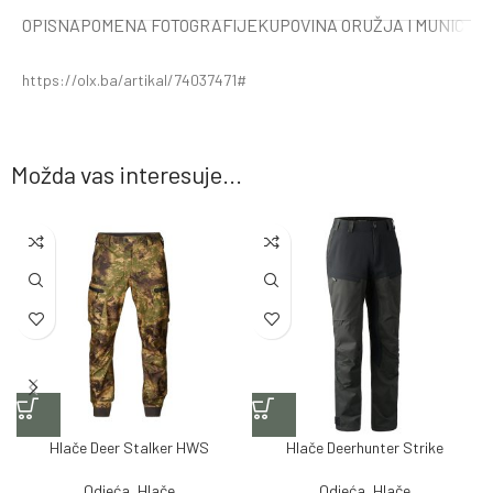
OPIS
NAPOMENA FOTOGRAFIJE
KUPOVINA ORUŽJA I MUNICIJE
https://olx.ba/artikal/74037471#
Možda vas interesuje...
Hlače Deer Stalker HWS
Hlače Deerhunter Strike
Odjeća
,
Hlače
Odjeća
,
Hlače