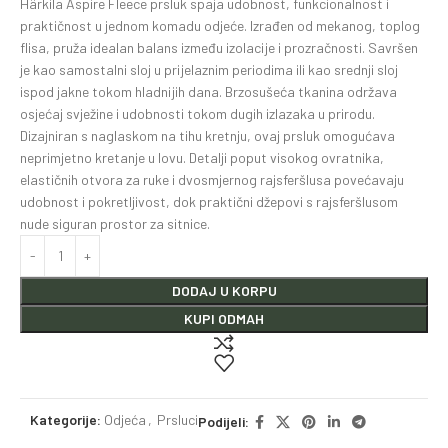
Härkila Aspire Fleece prsluk spaja udobnost, funkcionalnost i
praktičnost u jednom komadu odjeće. Izrađen od mekanog, toplog
flisa, pruža idealan balans između izolacije i prozračnosti. Savršen
je kao samostalni sloj u prijelaznim periodima ili kao srednji sloj
ispod jakne tokom hladnijih dana. Brzosušeća tkanina održava
osjećaj svježine i udobnosti tokom dugih izlazaka u prirodu.
Dizajniran s naglaskom na tihu kretnju, ovaj prsluk omogućava
neprimjetno kretanje u lovu. Detalji poput visokog ovratnika,
elastičnih otvora za ruke i dvosmjernog rajsferšlusa povećavaju
udobnost i pokretljivost, dok praktični džepovi s rajsferšlusom
nude siguran prostor za sitnice.
DODAJ U KORPU
KUPI ODMAH
Kategorije:
Odjeća
,
Prsluci
Podijeli: