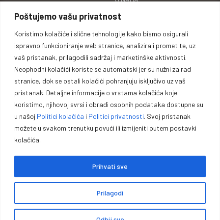
Moje narudžbe
Poštujemo vašu privatnost
KONTAKT
Lista želja
KARIJERA
Koristimo kolačiće i slične tehnologije kako bismo osigurali
Uporedi proizvode
ispravno funkcioniranje web stranice, analizirali promet te, uz
BRENDOVI
vaš pristanak, prilagodili sadržaj i marketinške aktivnosti.
Adrese za dostavu
ID BROJ
Neophodni kolačići koriste se automatski jer su nužni za rad
Detalji računa
stranice, dok se ostali kolačići pohranjuju isključivo uz vaš
pristanak. Detaljne informacije o vrstama kolačića koje
koristimo, njihovoj svrsi i obradi osobnih podataka dostupne su
u našoj
Politici kolačića
i
Politici privatnosti
. Svoj pristanak
Oprema za lovce, sportiste,
možete u svakom trenutku povući ili izmijeniti putem postavki
kolačića.
profesionalce i entuzijaste.
Prihvati sve
Vrhunska opremu za lovce, sportiste, profesionalce i entuzijaste. U
našoj ponudi pronaći ćete pouzdano oružje, municiju i prateću
Prilagodi
opremu za lov, sport outdoor aktivnosti.
Odbij sve