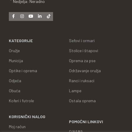
Nedjelja: Neradno
KATEGORIJE
Sefovi i ormari
Oružje
Stolice i štapovi
Municija
Oprema za pse
Optike i oprema
Održavanje oružja
Odjeća
Ranci i ruksaci
Obuća
Lampe
Koferi i futrole
Ostala oprema
KORISNIČKI NALOG
POMOĆNI LINKOVI
Moj račun
O NAMA