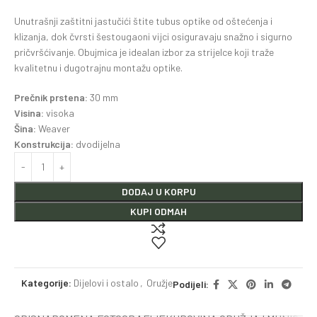
Unutrašnji zaštitni jastučići štite tubus optike od oštećenja i
klizanja, dok čvrsti šestougaoni vijci osiguravaju snažno i sigurno
pričvršćivanje. Obujmica je idealan izbor za strijelce koji traže
kvalitetnu i dugotrajnu montažu optike.
Prečnik prstena:
30 mm
Visina:
visoka
Šina:
Weaver
Konstrukcija:
dvodijelna
DODAJ U KORPU
KUPI ODMAH
Kategorije:
Dijelovi i ostalo
,
Oružje
Podijeli: