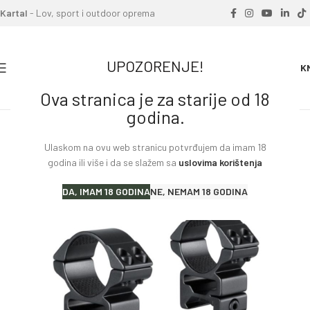
Kartal
- Lov, sport i outdoor oprema
UPOZORENJE!
0
0.00
K
Ova stranica je za starije od 18
Home
»
Proizvodi
»
Obujmica HAWKE 30.0 visoki
godina.
Ulaskom na ovu web stranicu potvrđujem da imam 18
godina ili više i da se slažem sa
uslovima korištenja
DA, IMAM 18 GODINA
NE, NEMAM 18 GODINA