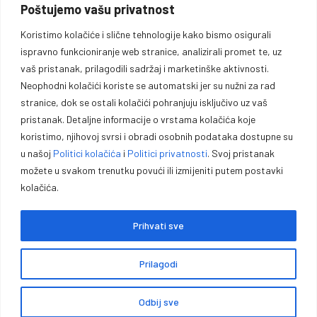
Moje narudžbe
Poštujemo vašu privatnost
KONTAKT
Lista želja
Koristimo kolačiće i slične tehnologije kako bismo osigurali
KARIJERA
ispravno funkcioniranje web stranice, analizirali promet te, uz
Uporedi proizvode
BRENDOVI
vaš pristanak, prilagodili sadržaj i marketinške aktivnosti.
Adrese za dostavu
Neophodni kolačići koriste se automatski jer su nužni za rad
ID BROJ
Detalji računa
stranice, dok se ostali kolačići pohranjuju isključivo uz vaš
pristanak. Detaljne informacije o vrstama kolačića koje
koristimo, njihovoj svrsi i obradi osobnih podataka dostupne su
u našoj
Politici kolačića
i
Politici privatnosti
. Svoj pristanak
možete u svakom trenutku povući ili izmijeniti putem postavki
Oprema za lovce, sportiste,
kolačića.
profesionalce i entuzijaste.
Prihvati sve
Vrhunska opremu za lovce, sportiste, profesionalce i entuzijaste. U
našoj ponudi pronaći ćete pouzdano oružje, municiju i prateću
Prilagodi
opremu za lov, sport outdoor aktivnosti.
Odbij sve
0