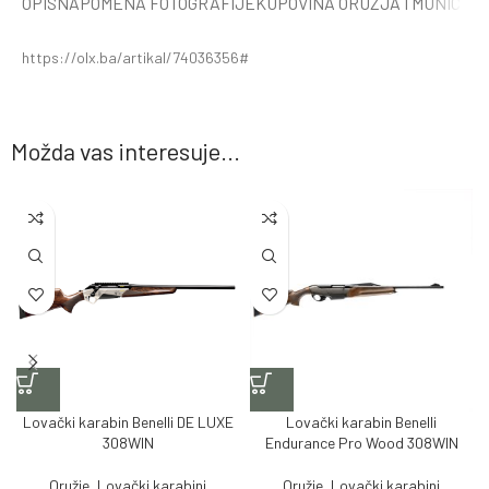
OPIS
NAPOMENA FOTOGRAFIJE
KUPOVINA ORUŽJA I MUNICIJE
https://olx.ba/artikal/74036356#
Možda vas interesuje...
Lovački karabin Benelli DE LUXE
Lovački karabin Benelli
308WIN
Endurance Pro Wood 308WIN
Oružje
,
Lovački karabini
Oružje
,
Lovački karabini