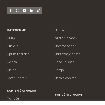
KATEGORIJE
Sefovi i ormari
Oružje
Stolice i štapovi
Municija
Oprema za pse
Optike i oprema
Održavanje oružja
Odjeća
Ranci i ruksaci
Obuća
Lampe
Koferi i futrole
Ostala oprema
KORISNIČKI NALOG
POMOĆNI LINKOVI
Moj račun
O NAMA