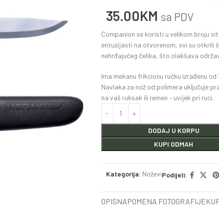
35.00
KM
sa PDV
Companion se koristi u velikom broju situ
entuzijasti na otvorenom, svi su otkril
nehrđajućeg čelika, što olakšava održav
Ima mekanu frikcionu ručku izrađenu od TP
Navlaka za nož od polimera uključuje pr
na vaš ruksak ili remen – uvijek pri ruci.
DODAJ U KORPU
KUPI ODMAH
Kategorija:
Noževi
Podijeli:
OPIS
NAPOMENA FOTOGRAFIJE
KUP