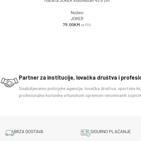
Mačeta JOKER Indonesian 43.5 cm
DODAJ U KORPU
DODAJ U
Noževi
JOKER
75.00
KM
sa PDV
Partner za institucije, lovačka društva i profes
Snabdijevamo policijske agencije, lovačka društva, sportske kl
profesionalne korisnike vrhunskom opremom renomiranih svjetsk
BRZA DOSTAVA
SIGURNO PLAĆANJE