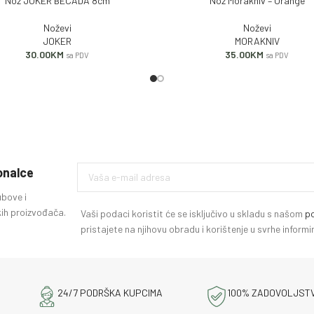
Nož JOKER BECADA 8cm
Nož Morakniv – Orange
 KORPU
DODAJ U KORPU
Noževi
Noževi
JOKER
MORAKNIV
30.00
KM
35.00
KM
sa PDV
sa PDV
ionalce
ubove i
ih proizvođača.
Vaši podaci koristit će se isključivo u skladu s našom
po
pristajete na njihovu obradu i korištenje u svrhe infor
24/7 PODRŠKA KUPCIMA
100% ZADOVOLJST