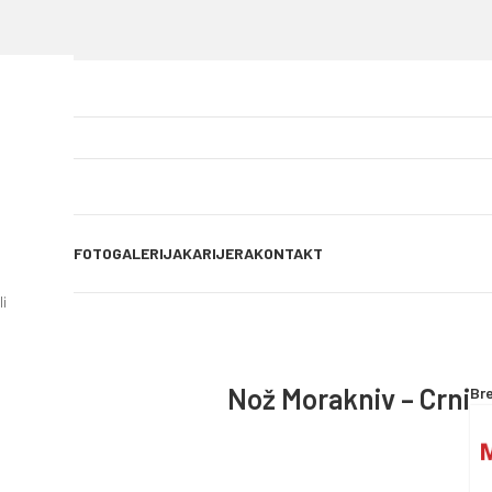
OG OBJAVE
FOTOGALERIJA
KARIJERA
KONTAKT
i
Nož Morakniv – Crni
Br