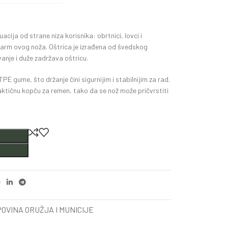
acija od strane niza korisnika: obrtnici, lovci i
i šarm ovog noža. Oštrica je izrađena od švedskog
anje i duže zadržava oštricu.
E gume, što držanje čini sigurnijim i stabilnijim za rad.
aktičnu kopču za remen, tako da se nož može pričvrstiti
OVINA ORUŽJA I MUNICIJE