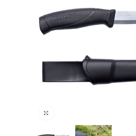
Zračno oružje
Plinsko oružje
Dijelovi i ostalo
Povećajte fotografiju