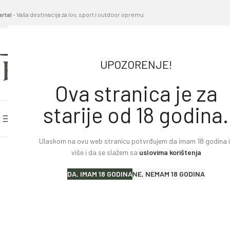
artal
- Vaša destinacija za lov, sport i outdoor opremu
UPOZORENJE!
Ova stranica je za
starije od 18 godina.
PRETRAŽITE KATEGORIJE
POČETNA STRANICA
BL
Ulaskom na ovu web stranicu potvrđujem da imam 18 godina il
Home
»
Proizvodi
»
Nož Morakniv – Crni
više i da se slažem sa
uslovima korištenja
Lovački karabini
DA, IMAM 18 GODINA
NE, NEMAM 18 GODINA
Lovačke puške
Sportske puške
Pištolji i revolveri
Malokalibarsko oružje