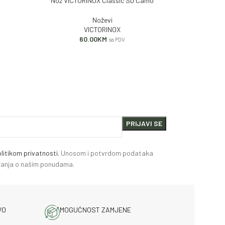
Nož VICTORINOX Classic SD Camo
Nož VICTO
DODAJ U KORPU
DODAJ U KORP
Noževi
VICTORINOX
60.00
KM
2
sa PDV
litikom privatnosti.
Unosom i potvrdom podataka
miranja o našim ponudama.
VO
MOGUĆNOST ZAMJENE