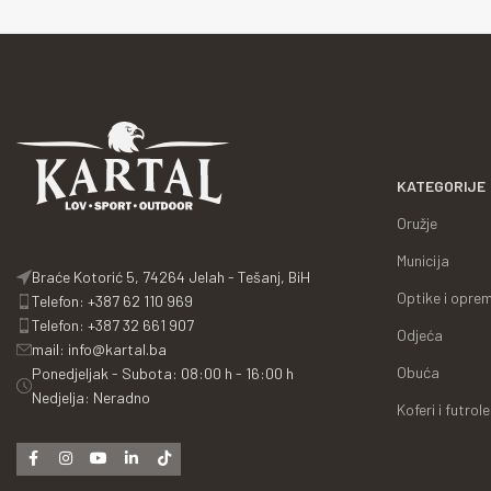
KATEGORIJE
Oružje
Municija
Braće Kotorić 5, 74264 Jelah - Tešanj, BiH
Optike i opre
Telefon: +387 62 110 969
Telefon: +387 32 661 907
Odjeća
mail: info@kartal.ba
Obuća
Ponedjeljak - Subota: 08:00 h - 16:00 h
Nedjelja: Neradno
Koferi i futrole