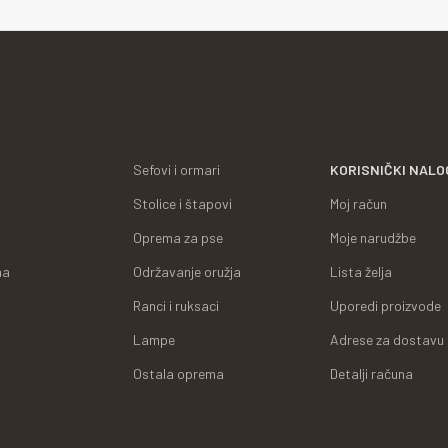
Sefovi i ormari
KORISNIČKI NALO
Stolice i štapovi
Moj račun
Oprema za pse
Moje narudžbe
ma
Održavanje oružja
Lista želja
Ranci i ruksaci
Uporedi proizvode
Lampe
Adrese za dostavu
Ostala oprema
Detalji računa