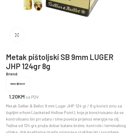
Povećajte fotografiju
Metak pištoljski SB 9mm LUGER
JHP 124gr 8g
Brend:
1.20
KM
sa PDV
Metak Sellier & Bellot 9 mm Luger JHP 124 gr / 8 g koristi zrno sa
šupljim vrhom (Jacketed Hollow Point), koje je konstruisano da se
kontrolisano širi pri udaru i time poveća prijenos energije na cilj.
Težina od 124 grs pruža dobar balans brzine, kontrole i terminalnog
učinka, dok kvalitetna izrada osigurava stabilan let i pouzdane