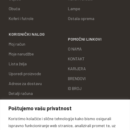
Obuća
Lampe
Koferi i futrole
Ostala oprema
KORISNIČKI NALOG
POMOĆNI LINKOVI
Moj račun
O NAMA
Moje narudžbe
KONTAKT
Lista želja
KARIJERA
Uporedi proizvode
BRENDOVI
Adrese za dostavu
ID BROJ
Detalji računa
Poštujemo vašu privatnost
Koristimo kolačiće i slične tehnologije kako bismo osigurali
Oprema za lovce, sportiste,
ispravno funkcioniranje web stranice, analizirali promet te, uz