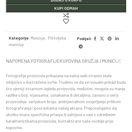
KUPI ODMAH
Kategorije:
Municija
,
Pištoljska
Podijeli:
municija
NAPOMENA FOTOGRAFIJE
KUPOVINA ORUŽJA I MUNICIJE
Fotografije proizvoda prikazane na našoj web stranici služe
isključivo u ilustrativne svrhe. Trudimo se da svi vizualni prikazi budu
što vjerniji stvarnom izgledu proizvoda, međutim, moguće su manje
razlike u boji, nijansama, oznakama ili detaljima, zavisno o seriji
proizvodnje, serijskom broju, ambijentalnom osvjetljenju prilikom
fotografiranja i postavkama vašeg ekrana. Preporučujemo da,
ukoliko imate specifična pitanja ili zahtjeve u vezi s određenim
karakteristikama proizvoda, kontaktirate naše osoblje prije
kupovine.