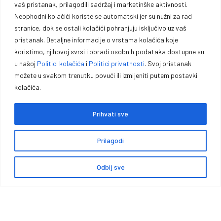
vaš pristanak, prilagodili sadržaj i marketinške aktivnosti.
profesionalce i entuzijaste.
Neophodni kolačići koriste se automatski jer su nužni za rad
stranice, dok se ostali kolačići pohranjuju isključivo uz vaš
Vrhunska opremu za lovce, sportiste, profesionalce i entuzijaste. U
pristanak. Detaljne informacije o vrstama kolačića koje
našoj ponudi pronaći ćete pouzdano oružje, municiju i prateću
koristimo, njihovoj svrsi i obradi osobnih podataka dostupne su
opremu za lov, sport outdoor aktivnosti.
u našoj
Politici kolačića
i
Politici privatnosti
. Svoj pristanak
možete u svakom trenutku povući ili izmijeniti putem postavki
kolačića.
Prihvati sve
Politika kolačića
Politika privatnosti
Opći uvjeti poslovanja
Prilagodi
Zaštita podataka
Impressum
Garancije, povrati i reklamacije
Načini i cijene isporuke
Odbij sve
0
Copyright © Premium Plus doo – Braće Kotorića 5, 74264 Jelah –
Tešanj, Sva prava zadržana.