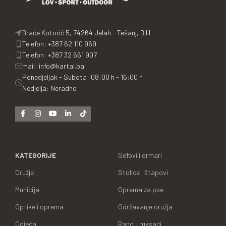
Braće Kotorić 5, 74264 Jelah - Tešanj, BiH
Telefon: +387 62 110 969
Telefon: +387 32 661 907
mail: info@kartal.ba
Ponedjeljak - Subota: 08:00 h - 16:00 h
Nedjelja: Neradno
KATEGORIJE
Sefovi i ormari
Oružje
Stolice i štapovi
Municija
Oprema za pse
Optike i oprema
Održavanje oružja
Odjeća
Ranci i ruksaci