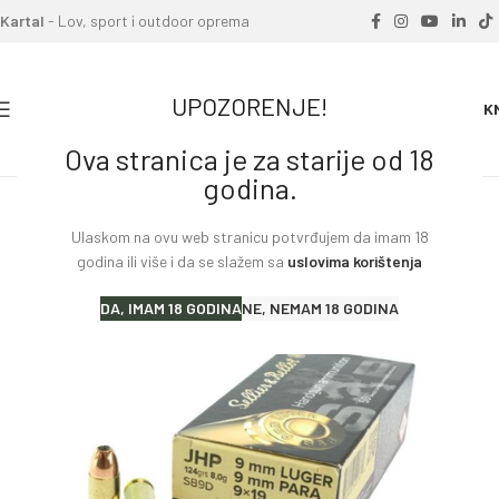
Kartal
- Lov, sport i outdoor oprema
UPOZORENJE!
0
0.00
K
Ova stranica je za starije od 18
Home
»
Proizvodi
»
Metak pištoljski SB 9mm LUGER JHP 124gr 8g
godina.
Ulaskom na ovu web stranicu potvrđujem da imam 18
godina ili više i da se slažem sa
uslovima korištenja
DA, IMAM 18 GODINA
NE, NEMAM 18 GODINA