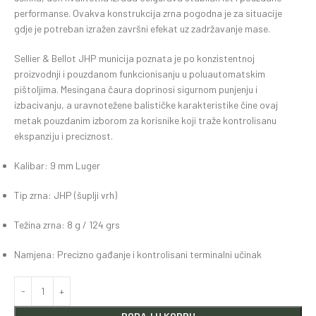
performanse. Ovakva konstrukcija zrna pogodna je za situacije
gdje je potreban izražen završni efekat uz zadržavanje mase.
Sellier & Bellot JHP municija poznata je po konzistentnoj
proizvodnji i pouzdanom funkcionisanju u poluautomatskim
pištoljima. Mesingana čaura doprinosi sigurnom punjenju i
izbacivanju, a uravnotežene balističke karakteristike čine ovaj
metak pouzdanim izborom za korisnike koji traže kontrolisanu
ekspanziju i preciznost.
Kalibar: 9 mm Luger
Tip zrna: JHP (šuplji vrh)
Težina zrna: 8 g / 124 grs
Namjena: Precizno gađanje i kontrolisani terminalni učinak
DODAJ U KORPU