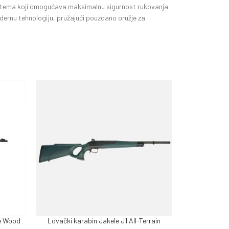
ystema koji omogućava maksimalnu sigurnost rukovanja.
modernu tehnologiju, pružajući pouzdano oružje za
ce Wood
Lovački karabin Jakele J1 All-Terrain
Lovački 
PROČITAJ VIŠE
PROČITAJ VIŠE