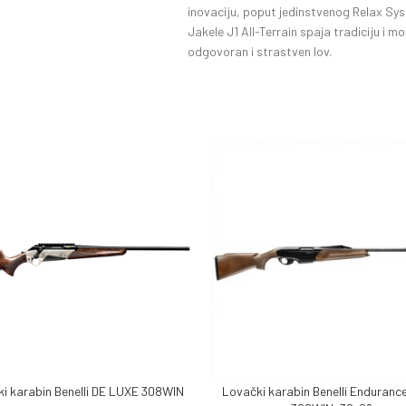
inovaciju, poput jedinstvenog Relax S
Jakele J1 All-Terrain spaja tradiciju i 
odgovoran i strastven lov.
i karabin Benelli DE LUXE 308WIN
Lovački karabin Benelli Enduran
J VIŠE
DODAJ U KORPU