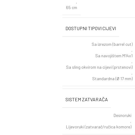
,
65 cm
DOSTUPNI TIPOVI CIJEVI
Sa izrezom (barrel cut)
,
Sa navojištem M14x1
,
Sa sling okvirom na cijevi (prstenovi)
,
Standardna (Ø 17 mm)
SISTEM ZATVARAČA
Desnoruki
,
Lijevoruki (zatvarač/ručica komore)