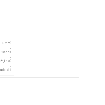
 350 mm)
,
i kundak
,
nji dio)
,
ndardni