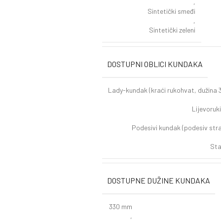
,
Sintetički smeđi
,
Sintetički zeleni
DOSTUPNI OBLICI KUNDAKA
Lady-kundak (kraći rukohvat, dužina
Lijevoruk
Podesivi kundak (podesiv straž
Sta
DOSTUPNE DUŽINE KUNDAKA
330 mm
,