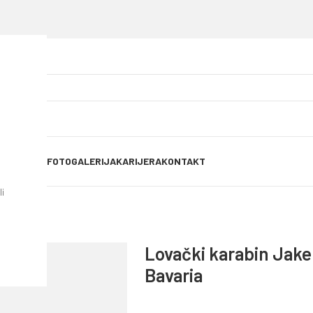
OG OBJAVE
FOTOGALERIJA
KARIJERA
KONTAKT
i
aria
Lovački karabin Jakel
Bavaria