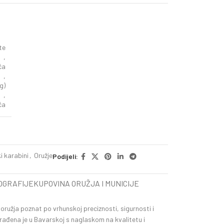
te
,
ča
,
g)
,
ča
i karabini
,
Oružje
Podijeli:
OGRAFIJE
KUPOVINA ORUŽJA I MUNICIJE
oružja poznat po vrhunskoj preciznosti, sigurnosti i
rađena je u Bavarskoj s naglaskom na kvalitetu i