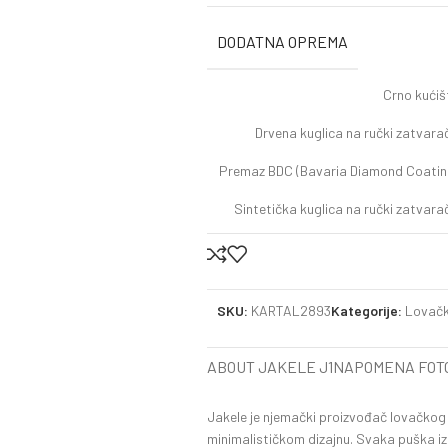
DODATNA OPREMA
Crno kućiš
Drvena kuglica na ručki zatvara
Premaz BDC (Bavaria Diamond Coatin
Sintetička kuglica na ručki zatvara
SKU:
KARTAL2893
Kategorije:
Lovačk
ABOUT JAKELE J1
NAPOMENA FOT
Jakele je njemački proizvođač lovačkog 
minimalističkom dizajnu. Svaka puška iz