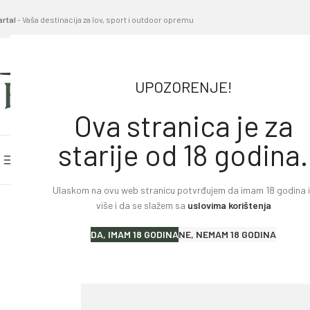
artal
- Vaša destinacija za lov, sport i outdoor opremu
UPOZORENJE!
Ova stranica je za
starije od 18 godina.
PRETRAŽITE KATEGORIJE
POČETNA STRANICA
BL
Ulaskom na ovu web stranicu potvrđujem da imam 18 godina il
Home
»
Proizvodi
»
Lovački karabin Jakele J1 Alpin Bav
više i da se slažem sa
uslovima korištenja
Lovački karabini
DA, IMAM 18 GODINA
NE, NEMAM 18 GODINA
Lovačke puške
Sportske puške
Pištolji i revolveri
Malokalibarsko oružje