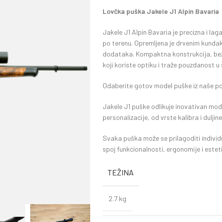
Lovčka puška Jakele J1 Alpin Bavaria
Jakele J1 Alpin Bavaria je precizna i lag
po terenu. Opremljena je drvenim kund
dodataka. Kompaktna konstrukcija, bez 
koji koriste optiku i traže pouzdanost 
Odaberite gotov model puške iz naše ponu
Jakele J1 puške odlikuje inovativan modu
personalizacije, od vrste kalibra i dulji
Svaka puška može se prilagoditi individ
spoj funkcionalnosti, ergonomije i estet
TEŽINA
2.7 kg