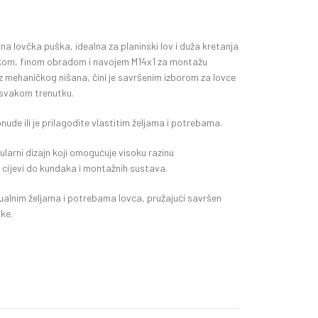
ana lovčka puška, idealna za planinski lov i duža kretanja
akom, finom obradom i navojem M14x1 za montažu
mehaničkog nišana, čini je savršenim izborom za lovce
u svakom trenutku.
de ili je prilagodite vlastitim željama i potrebama.
larni dizajn koji omogućuje visoku razinu
ne cijevi do kundaka i montažnih sustava.
ualnim željama i potrebama lovca, pružajući savršen
ike.