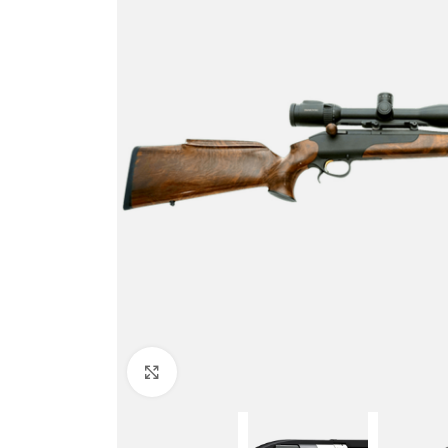
Zračno oružje
Plinsko oružje
Dijelovi i ostalo
Povećajte fotografiju