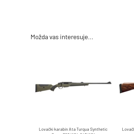
Možda vas interesuje...
Lovački karabin Ata Turqua Synthetic
Lovačk
DODAJ U KORPU
PROČITA