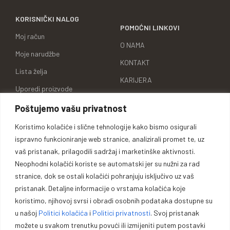
KORISNIČKI NALOG
POMOĆNI LINKOVI
Moj račun
O NAMA
Moje narudžbe
KONTAKT
Lista želja
KARIJERA
Uporedi proizvode
BRENDOVI
Adrese za dostavu
Poštujemo vašu privatnost
ID BROJ
Detalji računa
Koristimo kolačiće i slične tehnologije kako bismo osigurali
ispravno funkcioniranje web stranice, analizirali promet te, uz
vaš pristanak, prilagodili sadržaj i marketinške aktivnosti.
Neophodni kolačići koriste se automatski jer su nužni za rad
stranice, dok se ostali kolačići pohranjuju isključivo uz vaš
Oprema za lovce, sportiste,
pristanak. Detaljne informacije o vrstama kolačića koje
profesionalce i entuzijaste.
koristimo, njihovoj svrsi i obradi osobnih podataka dostupne su
u našoj
Politici kolačića
i
Politici privatnosti
. Svoj pristanak
možete u svakom trenutku povući ili izmijeniti putem postavki
Vrhunska opremu za lovce, sportiste, profesionalce i entuzijaste. U