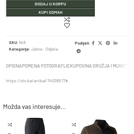
DODAJ U KORPU
KUPI ODMAH
SKU:
N/A
Podijeli:
Kategorije:
Jakne
,
Odjeća
OPIS
NAPOMENA FOTOGRAFIJE
KUPOVINA ORUŽJA I MUNICIJE
https://olx.ba/artikal/74038577#
Možda vas interesuje...