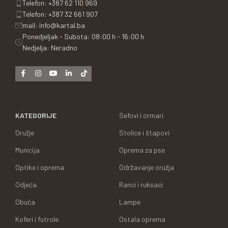
Telefon: +387 62 110 969
Telefon: +387 32 661 907
mail: info@kartal.ba
Ponedjeljak - Subota: 08:00 h - 16:00 h
Nedjelja: Neradno
KATEGORIJE
Sefovi i ormari
Oružje
Stolice i štapovi
Municija
Oprema za pse
Optike i oprema
Održavanje oružja
Odjeća
Ranci i ruksaci
Obuća
Lampe
Koferi i futrole
Ostala oprema