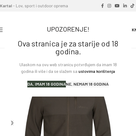
Kartal
- Lov, sport i outdoor oprema
UPOZORENJE!
0
0.00
K
Ova stranica je za starije od 18
Home
»
Proizvodi
»
Jakna HARKILA Fjell Flis
godina.
Ulaskom na ovu web stranicu potvrđujem da imam 18
godina ili više i da se slažem sa
uslovima korištenja
DA, IMAM 18 GODINA
NE, NEMAM 18 GODINA