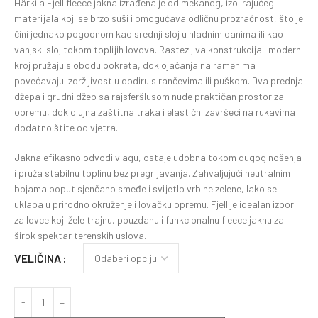
Härkila Fjell fleece jakna izrađena je od mekanog, izolirajućeg
materijala koji se brzo suši i omogućava odličnu prozračnost, što je
čini jednako pogodnom kao srednji sloj u hladnim danima ili kao
vanjski sloj tokom toplijih lovova. Rastezljiva konstrukcija i moderni
kroj pružaju slobodu pokreta, dok ojačanja na ramenima
povećavaju izdržljivost u dodiru s rančevima ili puškom. Dva prednja
džepa i grudni džep sa rajsferšlusom nude praktičan prostor za
opremu, dok olujna zaštitna traka i elastični završeci na rukavima
dodatno štite od vjetra.
Jakna efikasno odvodi vlagu, ostaje udobna tokom dugog nošenja
i pruža stabilnu toplinu bez pregrijavanja. Zahvaljujući neutralnim
bojama poput sjenčano smeđe i svijetlo vrbine zelene, lako se
uklapa u prirodno okruženje i lovačku opremu. Fjell je idealan izbor
za lovce koji žele trajnu, pouzdanu i funkcionalnu fleece jaknu za
širok spektar terenskih uslova.
VELIČINA