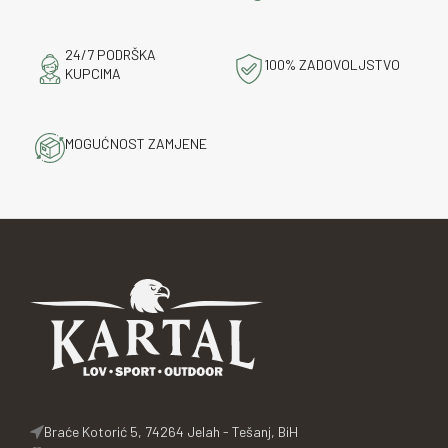
24/7 PODRŠKA
100% ZADOVOLJSTVO
KUPCIMA
MOGUĆNOST ZAMJENE
Braće Kotorić 5, 74264 Jelah - Tešanj, BiH