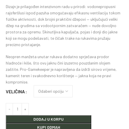
Dizajn je prilagođen intenzivnom radu u prirodi: vodonepropusni
rajsferšlusi ispod pazuha omogućavaju efikasnu ventilaciju tokom
fizičke aktivnosti, dok brojni praktični džepovi — uključujući veliki
džep na grudima sa vodootpornim zatvaračem — nude dovoljno
prostora za opremu. Skinutljiva kapuljača, pojas i donji dio jakne
koji se mogu podešavati, te čičak trake na rukavima pružaju
precizno pristajanje.
Neopren manžeta unutar rukava dodatno sprječava prodor
hladnoće i kiše, što ovu jaknu čini izuzetno pouzdanim slojem
zaštite. Pro-Gamekeeper je napravljena da izdrži sirovo vrijeme,
kamenit teren i svakodnevno korištenje — jakna koja ne pravi
kompromise.
VELIČINA
DODAJ U KORPU
KUPI ODMAH