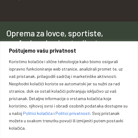
Oprema za lovce, sportiste,
profesionalce i entuzijaste.
Poštujemo vašu privatnost
Vrhunska opremu za lovce, sportiste, profesionalce i entuzijaste. U
Koristimo kolačiće i slične tehnologije kako bismo osigurali
našoj ponudi pronaći ćete pouzdano oružje, municiju i prateću
ispravno funkcioniranje web stranice, analizirali promet te, uz
opremu za lov, sport outdoor aktivnosti.
vaš pristanak, prilagodili sadržaj i marketinške aktivnosti.
Neophodni kolačići koriste se automatski jer su nužni za rad
stranice, dok se ostali kolačići pohranjuju isključivo uz vaš
pristanak. Detaljne informacije o vrstama kolačića koje
koristimo, njihovoj svrsi i obradi osobnih podataka dostupne su
u našoj
Politici kolačića
i
Politici privatnosti
. Svoj pristanak
Politika kolačića
Politika privatnosti
Opći uvjeti poslovanja
možete u svakom trenutku povući ili izmijeniti putem postavki
Zaštita podataka
Impressum
kolačića.
Garancije, povrati i reklamacije
Načini i cijene isporuke