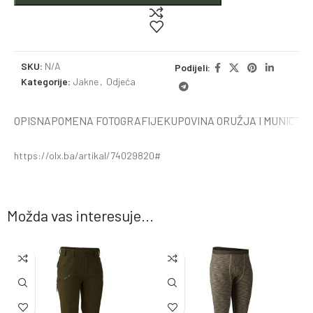
SKU:
N/A
Podijeli:
Kategorije:
Jakne
,
Odjeća
OPIS
NAPOMENA FOTOGRAFIJE
KUPOVINA ORUŽJA I MUNICIJE
https://olx.ba/artikal/74029820#
Možda vas interesuje...