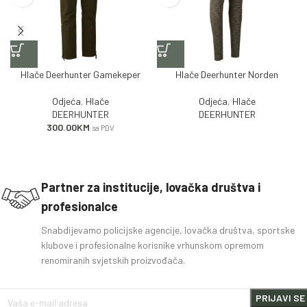
Hlače Deerhunter Gamekeper
Hlače Deerhunter Norden
Odjeća
,
Hlače
Odjeća
,
Hlače
DEERHUNTER
DEERHUNTER
300.00
KM
sa PDV
Partner za institucije, lovačka društva i
profesionalce
Snabdijevamo policijske agencije, lovačka društva, sportske
klubove i profesionalne korisnike vrhunskom opremom
renomiranih svjetskih proizvođača.