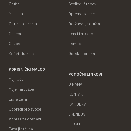
Oružje
Stolice i štapovi
Municija
Oprema za pse
Optike i oprema
Održavanje oružja
Odjeća
Ranci i ruksaci
Obuća
Lampe
Koferi i futrole
Ostala oprema
KORISNIČKI NALOG
POMOĆNI LINKOVI
Moj račun
O NAMA
Moje narudžbe
KONTAKT
Lista želja
KARIJERA
Uporedi proizvode
BRENDOVI
Adrese za dostavu
ID BROJ
Detalji računa