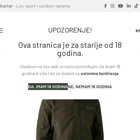
Kartal
- Lov, sport i outdoor oprema
UPOZORENJE!
0
0.00
K
Ova stranica je za starije od 18
Home
»
Proizvodi
»
Jakna DEERHUNTER Gamekeeper PRO
godina.
Ulaskom na ovu web stranicu potvrđujem da imam 18
godina ili više i da se slažem sa
uslovima korištenja
DA, IMAM 18 GODINA
NE, NEMAM 18 GODINA