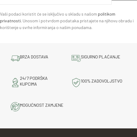
Vaši podaci koristit će se isključivo u skladu s našom
politikom
privatnosti.
Unosom i potvrdom podataka pristajete na njihovu obradu i
korištenje u svrhe informiranja o našim ponudama.
BRZA DOSTAVA
SIGURNO PLAĆANJE
24/7 PODRŠKA
100% ZADOVOLJSTVO
KUPCIMA
MOGUĆNOST ZAMJENE