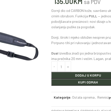
135.00
KM
sa PDV
Gornji dio od CARBON kože, savršeno uk
crnim obrubom. Funkcija
PULL
— jednos
poboljšavate preciznost; novi dizajn u 
oslanjanju puške za pogodak.
Donji, široki i mjeko obložen neopren pr
Potpuno tihi pri rukovanju i jednostavan
Dual
izvedba znači po jedna brzopustiv
ima prečnika 20 mm i većim. Lagan, prakt
DODAJ U KORPU
KUPI ODMAH
Kategorije:
Ostala oprema
,
Remnici
P