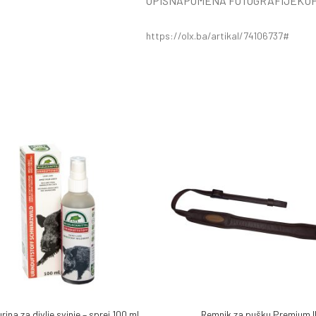
OPIS
NAPOMENA FOTOGRAFIJE
KUP
https://olx.ba/artikal/74106737#
urina za divlje svinje – sprej 100 ml
Remnik za pušku Premium I
 KORPU
DODAJ U KORPU