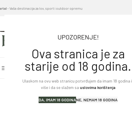
artal
- Vaša destinacija za lov, sport i outdoor opremu
UPOZORENJE!
Ova stranica je za
starije od 18 godina.
PRETRAŽITE KATEGORIJE
POČETNA STRANICA
BL
Ulaskom na ovu web stranicu potvrđujem da imam 18 godina il
Home
»
Proizvodi
»
Remnik za pušku „PULL“ Leather C
više i da se slažem sa
uslovima korištenja
Lovački karabini
DA, IMAM 18 GODINA
NE, NEMAM 18 GODINA
Lovačke puške
Sportske puške
Pištolji i revolveri
Malokalibarsko oružje