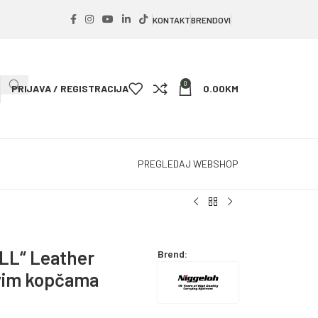
KONTAKT
BRENDOVI
0
PRIJAVA / REGISTRACIJA
0.00
KM
PREGLEDAJ WEBSHOP
LL“ Leather
Brend:
vim kopčama