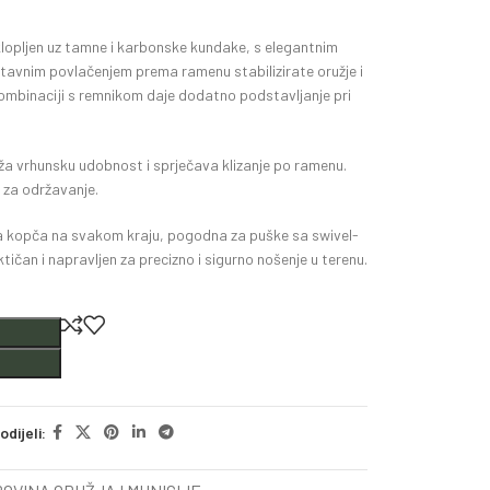
lopljen uz tamne i karbonske kundake, s elegantnim
tavnim povlačenjem prema ramenu stabilizirate oružje i
kombinaciji s remnikom daje dodatno podstavljanje pri
uža vrhunsku udobnost i sprječava klizanje po ramenu.
 za održavanje.
a kopča na svakom kraju, pogodna za puške sa swivel-
ičan i napravljen za precizno i sigurno nošenje u terenu.
odijeli: