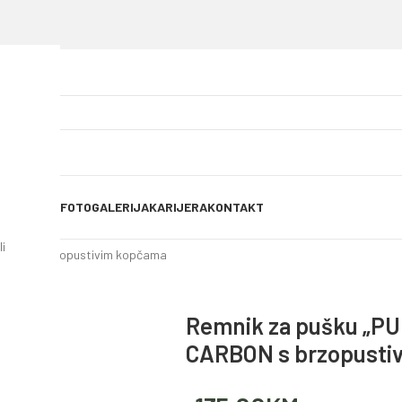
OG OBJAVE
FOTOGALERIJA
KARIJERA
KONTAKT
i
ARBON s brzopustivim kopčama
Remnik za pušku „PU
CARBON s brzopusti