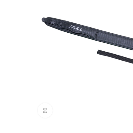
Zračno oružje
Plinsko oružje
Dijelovi i ostalo
Povećajte fotografiju