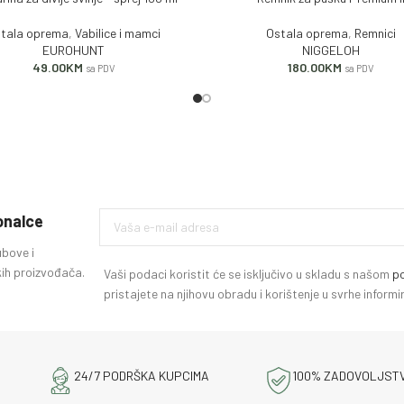
tala oprema
,
Vabilice i mamci
Ostala oprema
,
Remnici
EUROHUNT
NIGGELOH
49.00
KM
180.00
KM
sa PDV
sa PDV
ionalce
ubove i
ih proizvođača.
Vaši podaci koristit će se isključivo u skladu s našom
po
pristajete na njihovu obradu i korištenje u svrhe infor
24/7 PODRŠKA KUPCIMA
100% ZADOVOLJST