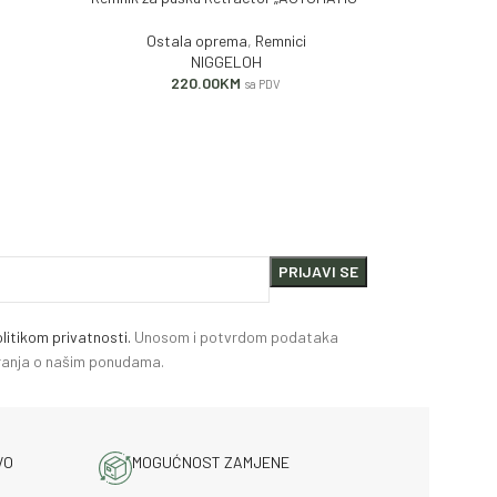
Ostala oprema
,
Remnici
NIGGELOH
Osta
220.00
KM
sa PDV
litikom privatnosti.
Unosom i potvrdom podataka
miranja o našim ponudama.
VO
MOGUĆNOST ZAMJENE