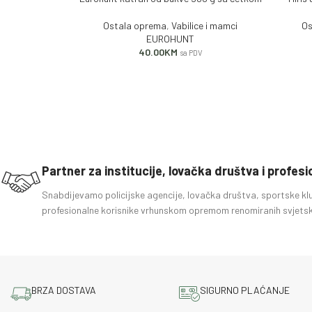
Ostala oprema
,
Vabilice i mamci
Os
EUROHUNT
40.00
KM
sa PDV
Partner za institucije, lovačka društva i profes
Snabdijevamo policijske agencije, lovačka društva, sportske kl
profesionalne korisnike vrhunskom opremom renomiranih svjetsk
BRZA DOSTAVA
SIGURNO PLAĆANJE