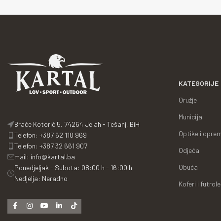
KATEGORIJE
Oružje
Municija
Braće Kotorić 5, 74264 Jelah - Tešanj, BiH
Optike i opre
Telefon: +387 62 110 969
Telefon: +387 32 661 907
Odjeća
mail: info@kartal.ba
Obuća
Ponedjeljak - Subota: 08:00 h - 16:00 h
Nedjelja: Neradno
Koferi i futrole