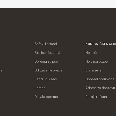
Sefovi i ormari
KORISNIČKI NALO
Stolice i štapovi
Moj račun
Oprema za pse
Moje narudžbe
ma
Održavanje oružja
Lista želja
Ranci i ruksaci
Uporedi proizvode
Lampe
Adrese za dostavu
Ostala oprema
Detalji računa