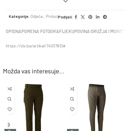
Kategorije:
Odjeća
,
Prsluci
Podijeli:
OPIS
NAPOMENA FOTOGRAFIJE
KUPOVINA ORUŽJA I MUNICIJE
https://olx.ba/artikal/74037813#
Možda vas interesuje...