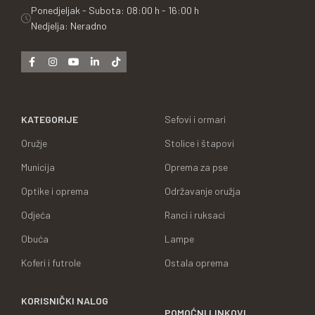
Ponedjeljak - Subota: 08:00 h - 16:00 h
Nedjelja: Neradno
KATEGORIJE
Sefovi i ormari
Oružje
Stolice i štapovi
Municija
Oprema za pse
Optike i oprema
Održavanje oružja
Odjeća
Ranci i ruksaci
Obuća
Lampe
Koferi i futrole
Ostala oprema
KORISNIČKI NALOG
POMOĆNI LINKOVI