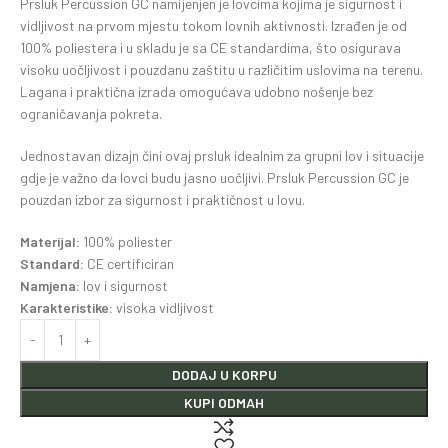
Prsluk Percussion GC namijenjen je lovcima kojima je sigurnost i
vidljivost na prvom mjestu tokom lovnih aktivnosti. Izrađen je od
100% poliestera i u skladu je sa CE standardima, što osigurava
visoku uočljivost i pouzdanu zaštitu u različitim uslovima na terenu.
Lagana i praktična izrada omogućava udobno nošenje bez
ograničavanja pokreta.
Jednostavan dizajn čini ovaj prsluk idealnim za grupni lov i situacije
gdje je važno da lovci budu jasno uočljivi. Prsluk Percussion GC je
pouzdan izbor za sigurnost i praktičnost u lovu.
Materijal:
100% poliester
Standard:
CE certificiran
Namjena:
lov i sigurnost
Karakteristike:
visoka vidljivost
DODAJ U KORPU
KUPI ODMAH