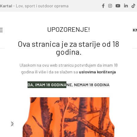
Kartal
- Lov, sport i outdoor oprema
UPOZORENJE!
0
0.00
K
Ova stranica je za starije od 18
Home
»
Proizvodi
»
Prsluk Percussion GC
godina.
Ulaskom na ovu web stranicu potvrđujem da imam 18
godina ili više i da se slažem sa
uslovima korištenja
DA, IMAM 18 GODINA
NE, NEMAM 18 GODINA