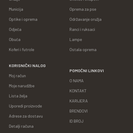
Municija
Oprema za pse
Optike i oprema
Održavanje oružja
Odjeća
Ranci i ruksaci
Obuća
Lampe
Koferi i futrole
Ostala oprema
KORISNIČKI NALOG
POMOĆNI LINKOVI
Moj račun
O NAMA
Moje narudžbe
KONTAKT
Lista želja
KARIJERA
Uporedi proizvode
BRENDOVI
Adrese za dostavu
ID BROJ
Detalji računa