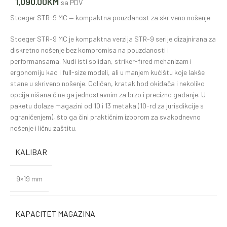
1,090.00
KM
sa PDV
Stoeger STR-9 MC — kompaktna pouzdanost za skriveno nošenje
Stoeger STR-9 MC je kompaktna verzija STR-9 serije dizajnirana za
diskretno nošenje bez kompromisa na pouzdanosti i
performansama. Nudi isti solidan, striker-fired mehanizam i
ergonomiju kao i full-size modeli, ali u manjem kućištu koje lakše
stane u skriveno nošenje. Odličan, kratak hod okidača i nekoliko
opcija nišana čine ga jednostavnim za brzo i precizno gađanje. U
paketu dolaze magazini od 10 i 13 metaka (10-rd za jurisdikcije s
ograničenjem), što ga čini praktičnim izborom za svakodnevno
nošenje i ličnu zaštitu.
KALIBAR
9×19 mm
KAPACITET MAGAZINA