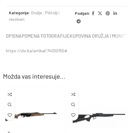
Kategorije:
Oružje
,
Pištolji i
Podijeli:
revolveri
OPIS
NAPOMENA FOTOGRAFIJE
KUPOVINA ORUŽJA I MUNICIJE
https://olx.ba/artikal/74030155#
Možda vas interesuje...