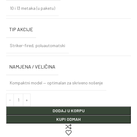
10 i 13 metaka (u paketu)
TIP AKCIJE
Striker-fired, poluautomatski
NAMJENA / VELIČINA
Kompaktni model — optimalan za skriveno nošenje
DODAJ U KORPU
KUPI ODMAH