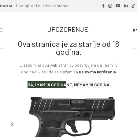
Kartal
- Lov, sport i outdoor oprema
UPOZORENJE!
0
0.00
K
Ova stranica je za starije od 18
Home
»
Proizvodi
»
Pištolj Stoeger STR-9 MC optic ready
godina.
Ulaskom na ovu web stranicu potvrđujem da imam 18
godina ili više i da se slažem sa
uslovima korištenja
DA, IMAM 18 GODINA
NE, NEMAM 18 GODINA