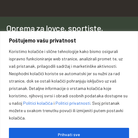
Oprema za lovce, sportiste,
profesionalce i entuzijaste.
Poštujemo vašu privatnost
Koristimo kolačiće i slične tehnologije kako bismo osigurali
Vrhunska opremu za lovce, sportiste, profesionalce i entuzijaste. U
ispravno funkcioniranje web stranice, analizirali promet te, uz
našoj ponudi pronaći ćete pouzdano oružje, municiju i prateću
vaš pristanak, prilagodili sadržaj i marketinške aktivnosti.
opremu za lov, sport outdoor aktivnosti.
Neophodni kolačići koriste se automatski jer su nužni za rad
stranice, dok se ostali kolačići pohranjuju isključivo uz vaš
pristanak. Detaljne informacije o vrstama kolačića koje
koristimo, njihovoj svrsi i obradi osobnih podataka dostupne su
u našoj
Politici kolačića
i
Politici privatnosti
. Svoj pristanak
možete u svakom trenutku povući ili izmijeniti putem postavki
Politika kolačića
Politika privatnosti
Opći uvjeti poslovanja
kolačića.
Zaštita podataka
Impressum
Garancije, povrati i reklamacije
Načini i cijene isporuke
Prihvati sve