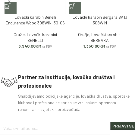
Lovački karabin Benelli
Lovački karabin Bergara BA13
Endurance Wood 308WIN, 30-06
308WIN
Oružje
,
Lovački karabini
Oružje
,
Lovački karabini
BENELLI
BERGARA
3,940.00
KM
1,350.00
KM
sa PDV
sa PDV
Partner za institucije, lovačka društva i
profesionalce
Snabdijevamo policijske agencije, lovačka društva, sportske
klubove i profesionalne korisnike vrhunskom opremom
renomiranih svjetskih proizvođača.