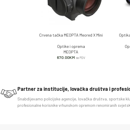
Crvena tačka MEOPTA Meored X Mini
Optik
DODAJ U KORPU
DODAJ U
Optike i oprema
Op
MEOPTA
670.00
KM
sa PDV
Partner za institucije, lovačka društva i profes
Snabdijevamo policijske agencije, lovačka društva, sportske kl
profesionalne korisnike vrhunskom opremom renomiranih svjetsk