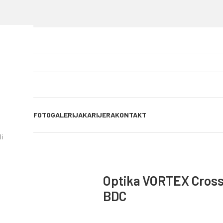
OG OBJAVE
FOTOGALERIJA
KARIJERA
KONTAKT
i
4 BDC
Optika VORTEX Crossf
BDC