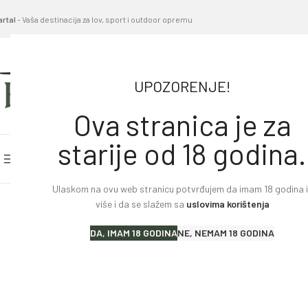
artal
- Vaša destinacija za lov, sport i outdoor opremu
UPOZORENJE!
Ova stranica je za
starije od 18 godina.
PRETRAŽITE KATEGORIJE
POČETNA STRANICA
BL
Ulaskom na ovu web stranicu potvrđujem da imam 18 godina il
Home
»
Proizvodi
»
Optika VORTEX Crossfire II 4-12×4
više i da se slažem sa
uslovima korištenja
Lovački karabini
DA, IMAM 18 GODINA
NE, NEMAM 18 GODINA
Lovačke puške
Sportske puške
Pištolji i revolveri
Malokalibarsko oružje