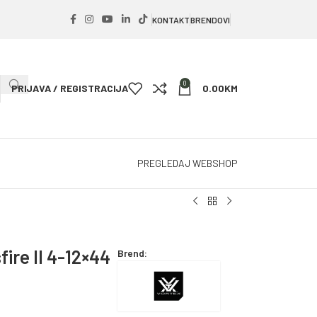
KONTAKT
BRENDOVI
0
PRIJAVA / REGISTRACIJA
0.00
KM
PREGLEDAJ WEBSHOP
ire II 4-12×44
Brend: