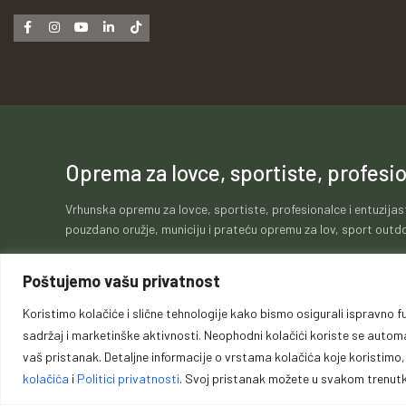
Oprema za lovce, sportiste, profesio
Vrhunska opremu za lovce, sportiste, profesionalce i entuzijas
pouzdano oružje, municiju i prateću opremu za lov, sport outdo
Poštujemo vašu privatnost
Koristimo kolačiće i slične tehnologije kako bismo osigurali ispravno fu
Politika kolačića
Politika privatnosti
Opći uvje
sadržaj i marketinške aktivnosti. Neophodni kolačići koriste se automats
vaš pristanak. Detaljne informacije o vrstama kolačića koje koristimo
kolačića
i
Politici privatnosti
. Svoj pristanak možete u svakom trenutku
Copyri