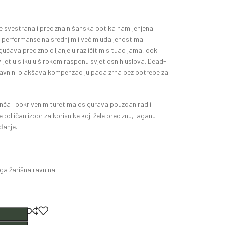
je svestrana i precizna nišanska optika namijenjena
e performanse na srednjim i većim udaljenostima.
ćava precizno ciljanje u različitim situacijama, dok
ijetlu sliku u širokom rasponu svjetlosnih uslova. Dead-
ravnini olakšava kompenzaciju pada zrna bez potrebe za
nča i pokrivenim turetima osigurava pouzdan rad i
 odličan izbor za korisnike koji žele preciznu, laganu i
đanje.
a žarišna ravnina