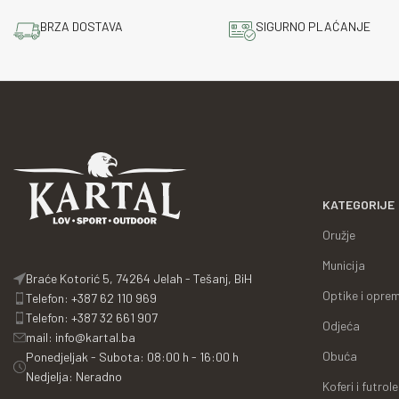
BRZA DOSTAVA
SIGURNO PLAĆANJE
KATEGORIJE
Oružje
Municija
Braće Kotorić 5, 74264 Jelah - Tešanj, BiH
Optike i opre
Telefon: +387 62 110 969
Telefon: +387 32 661 907
Odjeća
mail: info@kartal.ba
Obuća
Ponedjeljak - Subota: 08:00 h - 16:00 h
Nedjelja: Neradno
Koferi i futrole