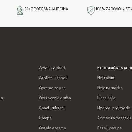
24/7 PODRŠKA KUPCIMA
100% ZADOVOLJST
Sefovi i ormari
KORISNIČKI NALO
Stolice i štapovi
Moj račun
Oprema za pse
Moje narudžbe
ma
Održavanje oružja
Lista želja
Ranci i ruksaci
Uporedi proizvode
Lampe
Adrese za dostavu
Ostala oprema
Detalji računa