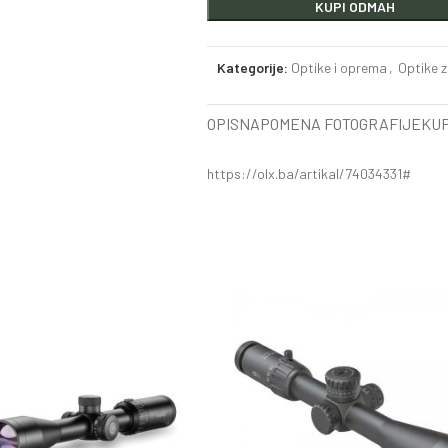
KUPI ODMAH
Kategorije:
Optike i oprema
,
Optike z
OPIS
NAPOMENA FOTOGRAFIJE
KUP
https://olx.ba/artikal/74034331#