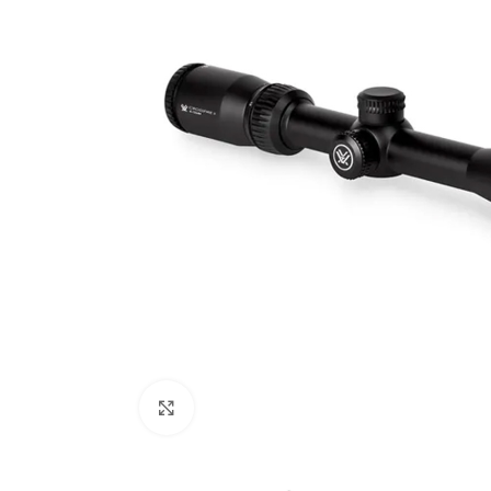
Zračno oružje
Plinsko oružje
Dijelovi i ostalo
Povećajte fotografiju