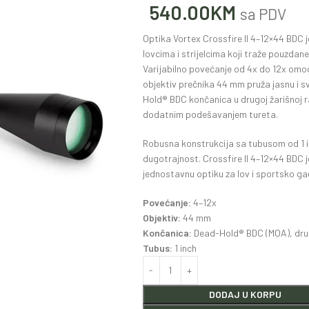
540.00
KM
sa PDV
Optika Vortex Crossfire II 4–12×44 BDC 
lovcima i strijelcima koji traže pouzdan
Varijabilno povećanje od 4x do 12x omogu
objektiv prečnika 44 mm pruža jasnu i sv
Hold® BDC končanica u drugoj žarišnoj 
dodatnim podešavanjem tureta.
Robusna konstrukcija sa tubusom od 1 i
dugotrajnost. Crossfire II 4–12×44 BDC je
jednostavnu optiku za lov i sportsko ga
Povećanje:
4–12x
Objektiv:
44 mm
Končanica:
Dead-Hold® BDC (MOA), drug
Tubus:
1 inch
DODAJ U KORPU