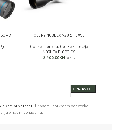
×50 4C
Optika NOBLEX NZ8 2-16X50
DODAJ U KORPU
PROČITAJ VIŠE
žje
Optike i oprema
,
Optike za oružje
Optike i 
NOBLEX E-OPTICS
2,400.00
KM
sa PDV
litikom privatnosti.
Unosom i potvrdom podataka
miranja o našim ponudama.