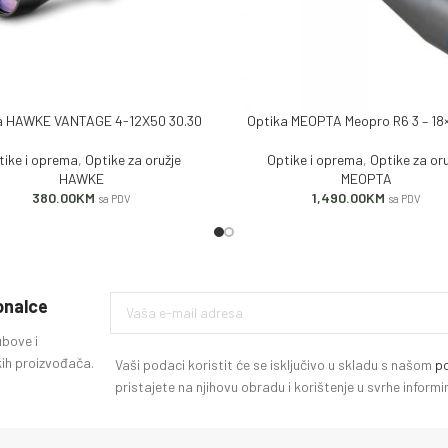
a HAWKE VANTAGE 4-12X50 30.30
Optika MEOPTA Meopro R6 3 – 18
 KORPU
DODAJ U KORPU
tike i oprema
,
Optike za oružje
Optike i oprema
,
Optike za oru
HAWKE
MEOPTA
380.00
KM
1,490.00
KM
sa PDV
sa PDV
ionalce
ubove i
ih proizvođača.
Vaši podaci koristit će se isključivo u skladu s našom
po
pristajete na njihovu obradu i korištenje u svrhe infor