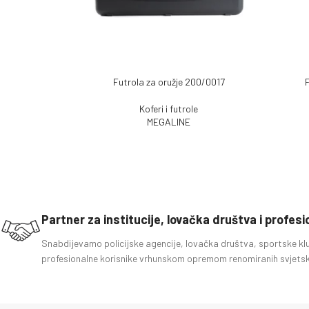
Futrola za oružje 200/0017
PROČITAJ VIŠE
DODAJ U
Koferi i futrole
MEGALINE
Partner za institucije, lovačka društva i profes
Snabdijevamo policijske agencije, lovačka društva, sportske kl
profesionalne korisnike vrhunskom opremom renomiranih svjetsk