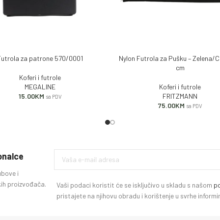
Futrola za patrone 570/0001
Nylon Futrola za Pušku – Zelena/C
 KORPU
DODAJ U KORPU
cm
Koferi i futrole
MEGALINE
Koferi i futrole
15.00
KM
FRITZMANN
sa PDV
75.00
KM
sa PDV
ionalce
ubove i
ih proizvođača.
Vaši podaci koristit će se isključivo u skladu s našom
po
pristajete na njihovu obradu i korištenje u svrhe infor