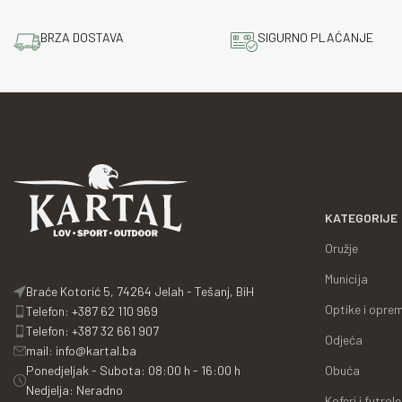
BRZA DOSTAVA
SIGURNO PLAĆANJE
KATEGORIJE
Oružje
Municija
Braće Kotorić 5, 74264 Jelah - Tešanj, BiH
Optike i opre
Telefon: +387 62 110 969
Telefon: +387 32 661 907
Odjeća
mail: info@kartal.ba
Obuća
Ponedjeljak - Subota: 08:00 h - 16:00 h
Nedjelja: Neradno
Koferi i futrole