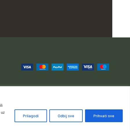
li
ije, povrati i reklamacije
Načini i cijene isporuke
 uz
Prilagodi
Odbij sve
Prihvati sve
držana.