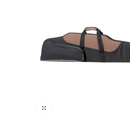
Zračno oružje
Plinsko oružje
Dijelovi i ostalo
Povećajte fotografiju