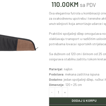
110.00
KM
sa PDV
Ova elegantna futrola u kombinaciji crne 
za svakodnevnu upotrebu i terenske aktiv
unutrašnjosti koja amortizuje udarce i 
Praktični spoljašnji džep omogućava no
olakšavaju transport u različitim uslovi
potrebama lovaca i sportskih strijelaca
Sa dužinom od 120 cm i širinom od 25 cm
osigurava stabilnu zaštitu tokom kretan
Materijal:
najlon
Podstava:
mekana zaštitna ispuna
Dodatno:
jedan spoljašnji džep, ručka i 
Dimenzije:
120 × 25 cm
DODAJ U KORPU