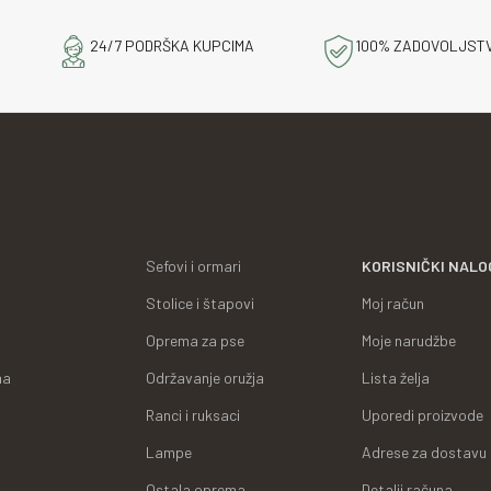
24/7 PODRŠKA KUPCIMA
100% ZADOVOLJST
Sefovi i ormari
KORISNIČKI NALO
Stolice i štapovi
Moj račun
Oprema za pse
Moje narudžbe
ma
Održavanje oružja
Lista želja
Ranci i ruksaci
Uporedi proizvode
Lampe
Adrese za dostavu
Ostala oprema
Detalji računa