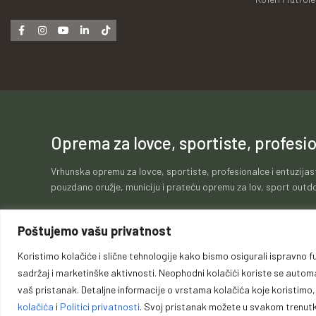
Oprema za lovce, sportiste, profesio
Vrhunska opremu za lovce, sportiste, profesionalce i entuzijas
pouzdano oružje, municiju i prateću opremu za lov, sport outdo
Poštujemo vašu privatnost
Koristimo kolačiće i slične tehnologije kako bismo osigurali ispravno fu
Politika kolačića
Politika privatnosti
Opći uvje
sadržaj i marketinške aktivnosti. Neophodni kolačići koriste se automats
vaš pristanak. Detaljne informacije o vrstama kolačića koje koristimo
kolačića
i
Politici privatnosti
. Svoj pristanak možete u svakom trenutku
Copyri