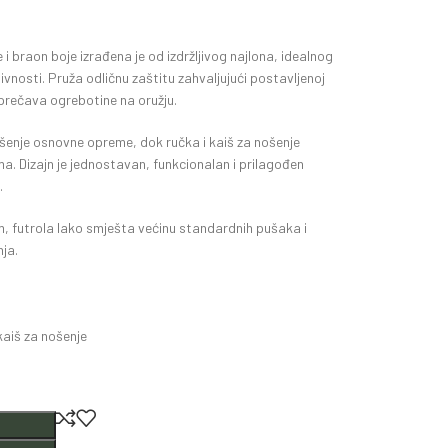
i braon boje izrađena je od izdržljivog najlona, idealnog
nosti. Pruža odličnu zaštitu zahvaljujući postavljenoj
sprečava ogrebotine na oružju.
šenje osnovne opreme, dok ručka i kaiš za nošenje
ma. Dizajn je jednostavan, funkcionalan i prilagođen
.
, futrola lako smješta većinu standardnih pušaka i
ja.
kaiš za nošenje