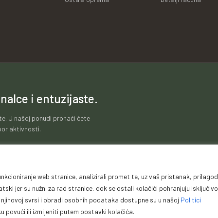
nalce i entuzijaste.
te. U našoj ponudi pronaći ćete
or aktivnosti.
nkcioniranje web stranice, analizirali promet te, uz vaš pristanak, prilagodi
ti poslovanja
Zaštita podataka
Impressum
Garanc
ki jer su nužni za rad stranice, dok se ostali kolačići pohranjuju isključivo
, njihovoj svrsi i obradi osobnih podataka dostupne su u našoj
Politici
 povući ili izmijeniti putem postavki kolačića.
ght © Premium Plus doo – Braće Kotorića 5, 74264 Jelah – Tešanj, Sva prava za