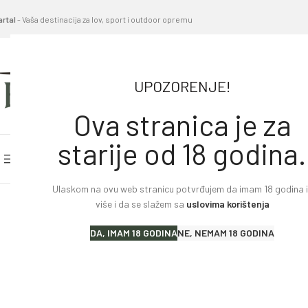
artal
- Vaša destinacija za lov, sport i outdoor opremu
UPOZORENJE!
Ova stranica je za
starije od 18 godina.
PRETRAŽITE KATEGORIJE
POČETNA STRANICA
BL
Ulaskom na ovu web stranicu potvrđujem da imam 18 godina il
Home
»
Proizvodi
»
Nylon Futrola za Pušku – Crno/Brao
više i da se slažem sa
uslovima korištenja
Lovački karabini
DA, IMAM 18 GODINA
NE, NEMAM 18 GODINA
Lovačke puške
Sportske puške
Pištolji i revolveri
Malokalibarsko oružje