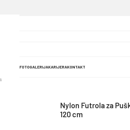
OG OBJAVE
FOTOGALERIJA
KARIJERA
KONTAKT
i
n 120 cm
Nylon Futrola za Puš
120 cm