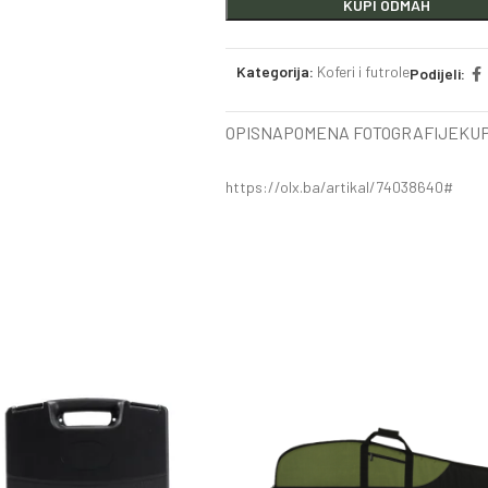
KUPI ODMAH
Kategorija:
Koferi i futrole
Podijeli:
OPIS
NAPOMENA FOTOGRAFIJE
KUP
https://olx.ba/artikal/74038640#