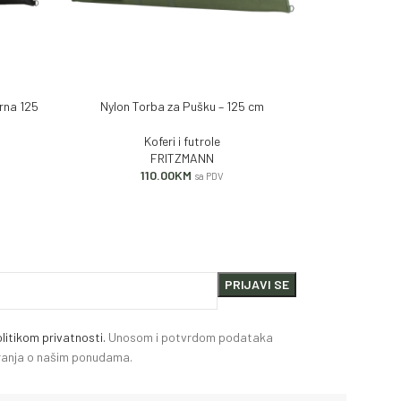
Vodootpor
PROČITAJ VIŠE
rna 125
Nylon Torba za Pušku – 125 cm
DODAJ U KORPU
Koferi i futrole
FRITZMANN
110.00
KM
sa PDV
litikom privatnosti.
Unosom i potvrdom podataka
miranja o našim ponudama.