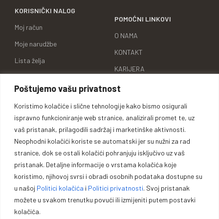
KORISNIČKI NALOG
POMOĆNI LINKOVI
Moj račun
O NAMA
Moje narudžbe
KONTAKT
Lista želja
KARIJERA
Uporedi proizvode
BRENDOVI
Poštujemo vašu privatnost
Adrese za dostavu
ID BROJ
Koristimo kolačiće i slične tehnologije kako bismo osigurali
Detalji računa
ispravno funkcioniranje web stranice, analizirali promet te, uz
vaš pristanak, prilagodili sadržaj i marketinške aktivnosti.
Neophodni kolačići koriste se automatski jer su nužni za rad
stranice, dok se ostali kolačići pohranjuju isključivo uz vaš
Oprema za lovce, sportiste,
pristanak. Detaljne informacije o vrstama kolačića koje
koristimo, njihovoj svrsi i obradi osobnih podataka dostupne su
profesionalce i entuzijaste.
u našoj
Politici kolačića
i
Politici privatnosti
. Svoj pristanak
možete u svakom trenutku povući ili izmijeniti putem postavki
Vrhunska opremu za lovce, sportiste, profesionalce i entuzijaste. U
kolačića.