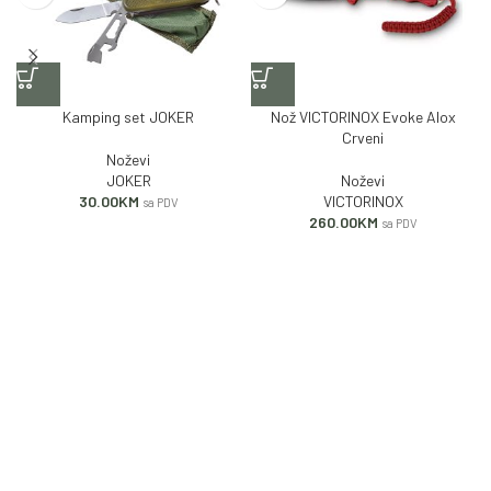
Kamping set JOKER
Nož VICTORINOX Evoke Alox
Crveni
Noževi
JOKER
Noževi
30.00
KM
VICTORINOX
sa PDV
260.00
KM
sa PDV