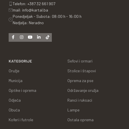
Telefon: +387 32 661 907
mail: info@kartal.ba
Ponedjeljak - Subota: 08:00 h - 16:00 h
Nedjelja: Neradno
KATEGORIJE
Sefovi i ormari
Oružje
Stolice i štapovi
Municija
Oprema za pse
Optike i oprema
Održavanje oružja
Odjeća
Ranci i ruksaci
Obuća
Lampe
Koferi i futrole
Ostala oprema