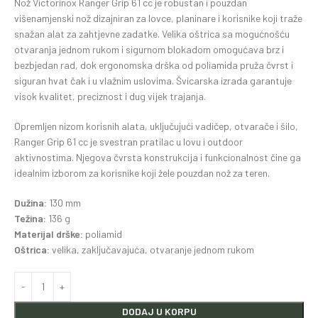
Nož Victorinox Ranger Grip 61 cc je robustan i pouzdan
višenamjenski nož dizajniran za lovce, planinare i korisnike koji traže
snažan alat za zahtjevne zadatke. Velika oštrica sa mogućnošću
otvaranja jednom rukom i sigurnom blokadom omogućava brz i
bezbjedan rad, dok ergonomska drška od poliamida pruža čvrst i
siguran hvat čak i u vlažnim uslovima. Švicarska izrada garantuje
visok kvalitet, preciznost i dug vijek trajanja.
Opremljen nizom korisnih alata, uključujući vadičep, otvarače i šilo,
Ranger Grip 61 cc je svestran pratilac u lovu i outdoor
aktivnostima. Njegova čvrsta konstrukcija i funkcionalnost čine ga
idealnim izborom za korisnike koji žele pouzdan nož za teren.
Dužina:
130 mm
Težina:
136 g
Materijal drške:
poliamid
Oštrica:
velika, zaključavajuća, otvaranje jednom rukom
DODAJ U KORPU