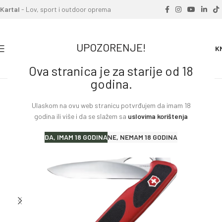
Kartal
- Lov, sport i outdoor oprema
UPOZORENJE!
0
0.00
K
Ova stranica je za starije od 18
Home
»
Proizvodi
»
Nož VICTORINOX Ranger Grip 61 cc
godina.
Ulaskom na ovu web stranicu potvrđujem da imam 18
godina ili više i da se slažem sa
uslovima korištenja
DA, IMAM 18 GODINA
NE, NEMAM 18 GODINA