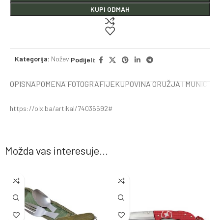
KUPI ODMAH
Kategorija:
Noževi
Podijeli:
OPIS
NAPOMENA FOTOGRAFIJE
KUPOVINA ORUŽJA I MUNICIJE
https://olx.ba/artikal/74036592#
Možda vas interesuje...