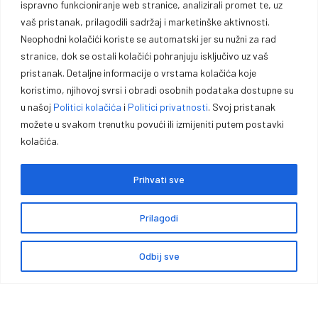
ispravno funkcioniranje web stranice, analizirali promet te, uz
profesionalce i entuzijaste.
vaš pristanak, prilagodili sadržaj i marketinške aktivnosti.
Neophodni kolačići koriste se automatski jer su nužni za rad
stranice, dok se ostali kolačići pohranjuju isključivo uz vaš
Vrhunska opremu za lovce, sportiste, profesionalce i entuzijaste. U
pristanak. Detaljne informacije o vrstama kolačića koje
našoj ponudi pronaći ćete pouzdano oružje, municiju i prateću
koristimo, njihovoj svrsi i obradi osobnih podataka dostupne su
opremu za lov, sport outdoor aktivnosti.
u našoj
Politici kolačića
i
Politici privatnosti
. Svoj pristanak
možete u svakom trenutku povući ili izmijeniti putem postavki
kolačića.
Prihvati sve
Politika kolačića
Politika privatnosti
Opći uvjeti poslovanja
Zaštita podataka
Impressum
Prilagodi
Garancije, povrati i reklamacije
Načini i cijene isporuke
Odbij sve
0
Copyright © Premium Plus doo – Braće Kotorića 5, 74264 Jelah –
Tešanj, Sva prava zadržana.