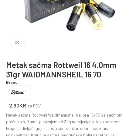
Povećajte fotografiju
Metak sačma Rottweil 16 4.0mm
31gr WAIDMANNSHEIL 16 70
Brend:
2.90
KM
sa PDV
Metak sačma Rottweil Waidmannsheil kalibra 16/70 sa sačmom
prečnika 4,0 mm i punjenjem od 31 g namijenjen je lovu na srednju i
krupniju divljač, gdje su potrebni snažan udar i pouzdana
učinkovitost. Krupnija sačma omogućava bolju penetraciju i