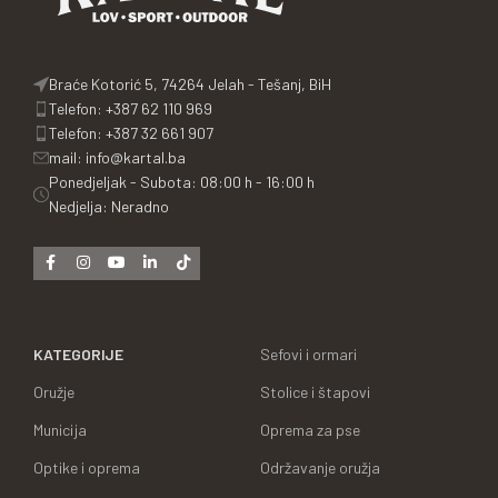
Braće Kotorić 5, 74264 Jelah - Tešanj, BiH
Telefon: +387 62 110 969
Telefon: +387 32 661 907
mail: info@kartal.ba
Ponedjeljak - Subota: 08:00 h - 16:00 h
Nedjelja: Neradno
KATEGORIJE
Sefovi i ormari
Oružje
Stolice i štapovi
Municija
Oprema za pse
Optike i oprema
Održavanje oružja