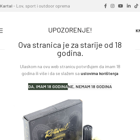
Kartal
- Lov, sport i outdoor oprema
UPOZORENJE!
0
0.00
K
Ova stranica je za starije od 18
Home
»
Proizvodi
»
Metak sačma Rottweil 16 4.0mm 31gr
godina.
WAIDMANNSHEIL 16 70
Ulaskom na ovu web stranicu potvrđujem da imam 18
godina ili više i da se slažem sa
uslovima korištenja
DA, IMAM 18 GODINA
NE, NEMAM 18 GODINA