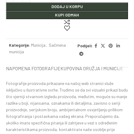
DODAJ U KORPU
KUPI ODMAH
Kategorije:
Municija
,
Sačmena
Podijeli:
municija
NAPOMENA FOTOGRAFIJE
KUPOVINA ORUŽJA I MUNICIJE
Fotografije proizvoda prikazane na našoj web stranici služe
isključivo u ilustrativne svrhe. Trudimo se da svi vizualni prikazi budu
što vjerniji stvarnom izgledu proizvoda, međutim, moguće su manje
razlike u boji, nijansama, oznakama ili detaljima, zavisno o seriji
proizvodnje, serijskom broju, ambijentalnom osvjetljenju prilikom
fotografiranja i postavkama vašeg ekrana. Preporučujemo da,
ukoliko imate specifična pitanja ili zahtjeve u vezi s određenim
karakteristikama proizvoda, kontaktirate naše osoblje prije