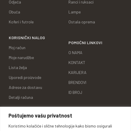
Odjeća
Ranci i ruksaci
Obuća
Lampe
Koferi i futrole
Ostala oprema
KORISNIČKI NALOG
POMOĆNI LINKOVI
Moj račun
O NAMA
Moje narudžbe
KONTAKT
Lista želja
KARIJERA
Uporedi proizvode
BRENDOVI
Adrese za dostavu
ID BROJ
Detalji računa
Poštujemo vašu privatnost
Koristimo kolačiće i slične tehnologije kako bismo osigurali
Oprema za lovce, sportiste,