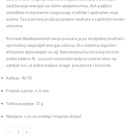
zadržavanje energije na većim udaljenostima, dok pažljivo
usklađene komponente osiguravaju stabilan i ujednačen snop
sačme. Ova patrona pruža pouzdane rezultate u različitim lovnim
uslovima.
Rottweil Waidmannsheil serija poznata je po dosljednoj kvaliteti i
optimalnoj raspodjeli energije udarca, što rezultira sigurnim i
efikasnim djelovanjem na cilj. Namijenjena lovcima koji koriste
puške kalibra 16, ova patrona predstavlja provjeren izbor za
ozbiljan lov, uz dobar balans snage, preciznosti i kontrole.
Kalibar: 16/70
Prečnik sačme: 4,0 mm
Težina punjenja: 31 g
Namjena: Lov na srednju i krupniju divljač