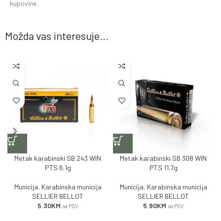
kupovine.
Možda vas interesuje...
Metak karabinski SB 243 WIN
Metak karabinski SB 308 WIN
PTS 6.1g
PTS 11.7g
Municija
,
Karabinska municija
Municija
,
Karabinska municija
SELLIER BELLOT
SELLIER BELLOT
5.30
KM
5.90
KM
sa PDV
sa PDV