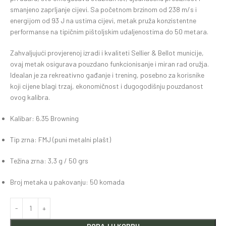
smanjeno zaprljanje cijevi. Sa početnom brzinom od 238 m/s i
energijom od 93 J na ustima cijevi, metak pruža konzistentne
performanse na tipičnim pištoljskim udaljenostima do 50 metara.
Zahvaljujući provjerenoj izradi i kvaliteti Sellier & Bellot municije,
ovaj metak osigurava pouzdano funkcionisanje i miran rad oružja.
Idealan je za rekreativno gađanje i trening, posebno za korisnike
koji cijene blagi trzaj, ekonomičnost i dugogodišnju pouzdanost
ovog kalibra.
Kalibar: 6.35 Browning
Tip zrna: FMJ (puni metalni plašt)
Težina zrna: 3,3 g / 50 grs
Broj metaka u pakovanju: 50 komada
DODAJ U KORPU