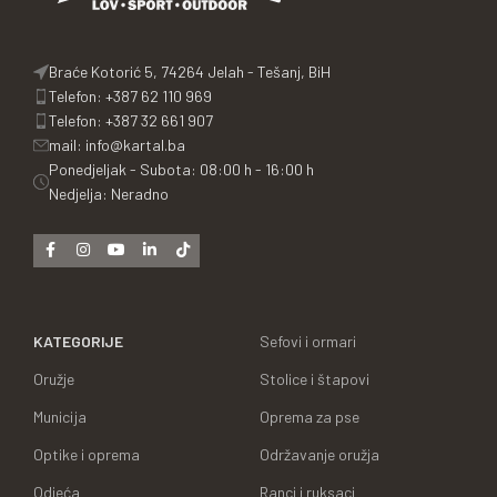
Braće Kotorić 5, 74264 Jelah - Tešanj, BiH
Telefon: +387 62 110 969
Telefon: +387 32 661 907
mail: info@kartal.ba
Ponedjeljak - Subota: 08:00 h - 16:00 h
Nedjelja: Neradno
KATEGORIJE
Sefovi i ormari
Oružje
Stolice i štapovi
Municija
Oprema za pse
Optike i oprema
Održavanje oružja
Odjeća
Ranci i ruksaci