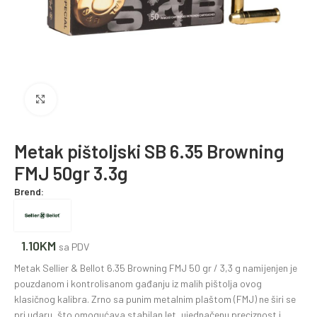
Povećajte fotografiju
Metak pištoljski SB 6.35 Browning
FMJ 50gr 3.3g
Brend:
1.10
KM
sa PDV
Metak Sellier & Bellot 6.35 Browning FMJ 50 gr / 3,3 g namijenjen je
pouzdanom i kontrolisanom gađanju iz malih pištolja ovog
klasičnog kalibra. Zrno sa punim metalnim plaštom (FMJ) ne širi se
pri udaru, što omogućava stabilan let, ujednačenu preciznost i