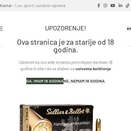
Kartal
- Lov, sport i outdoor oprema
UPOZORENJE!
0
0.00
K
Ova stranica je za starije od 18
Home
»
Proizvodi
»
Metak pištoljski SB 6.35 Browning FMJ 50gr
godina.
3.3g
Ulaskom na ovu web stranicu potvrđujem da imam 18
godina ili više i da se slažem sa
uslovima korištenja
DA, IMAM 18 GODINA
NE, NEMAM 18 GODINA