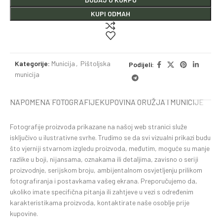
KUPI ODMAH
Kategorije:
Municija
,
Pištoljska
Podijeli:
municija
NAPOMENA FOTOGRAFIJE
KUPOVINA ORUŽJA I MUNICIJE
Fotografije proizvoda prikazane na našoj web stranici služe
isključivo u ilustrativne svrhe. Trudimo se da svi vizualni prikazi budu
što vjerniji stvarnom izgledu proizvoda, međutim, moguće su manje
razlike u boji, nijansama, oznakama ili detaljima, zavisno o seriji
proizvodnje, serijskom broju, ambijentalnom osvjetljenju prilikom
fotografiranja i postavkama vašeg ekrana. Preporučujemo da,
ukoliko imate specifična pitanja ili zahtjeve u vezi s određenim
karakteristikama proizvoda, kontaktirate naše osoblje prije
kupovine.