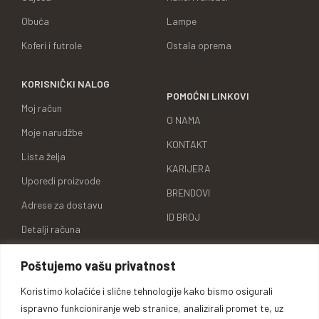
Obuća
Lampe
Koferi i futrole
Ostala oprema
KORISNIČKI NALOG
POMOĆNI LINKOVI
Moj račun
O NAMA
Moje narudžbe
KONTAKT
Lista želja
KARIJERA
Uporedi proizvode
BRENDOVI
Adrese za dostavu
ID BROJ
Detalji računa
Poštujemo vašu privatnost
Koristimo kolačiće i slične tehnologije kako bismo osigurali
Oprema za lovce, sportiste,
ispravno funkcioniranje web stranice, analizirali promet te, uz