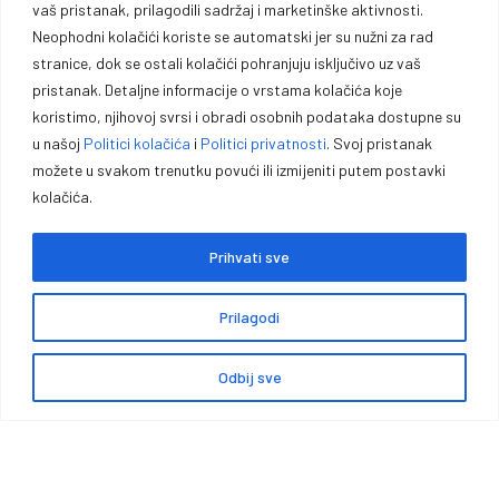
vaš pristanak, prilagodili sadržaj i marketinške aktivnosti.
profesionalce i entuzijaste.
Neophodni kolačići koriste se automatski jer su nužni za rad
stranice, dok se ostali kolačići pohranjuju isključivo uz vaš
Vrhunska opremu za lovce, sportiste, profesionalce i entuzijaste. U
pristanak. Detaljne informacije o vrstama kolačića koje
našoj ponudi pronaći ćete pouzdano oružje, municiju i prateću
koristimo, njihovoj svrsi i obradi osobnih podataka dostupne su
opremu za lov, sport outdoor aktivnosti.
u našoj
Politici kolačića
i
Politici privatnosti
. Svoj pristanak
možete u svakom trenutku povući ili izmijeniti putem postavki
kolačića.
Prihvati sve
Politika kolačića
Politika privatnosti
Opći uvjeti poslovanja
Prilagodi
Zaštita podataka
Impressum
Garancije, povrati i reklamacije
Načini i cijene isporuke
Odbij sve
0
Copyright © Premium Plus doo – Braće Kotorića 5, 74264 Jelah –
Tešanj, Sva prava zadržana.