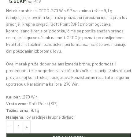
5.50
KM
sa PDV
Metak karabinski GECO .270 Win SP sa zrnima težine 9,1 g
namijenjen je lovcima koji traže pouzdanu i preciznu municiju za lov
srednje i krupne divljači. Soft Point (SP) zrno omogućava
kontrolisano širenje pri pogotku, čime se postiže snažan prenos
energije i siguran učinak na meti. GECO je poznat po dosljednom
kvalitetu i stabilnim balističkim performansama, što ovu municiju
čini pouzdanim izborom u lovu.
Ovaj metak pruža dobar balans između brzine, prodornosti i
preciznosti, te je pogodan za različite lovačke situacije. Zahvaljujući
provjerenoj konstrukciji, osigurava konzistentne rezultate i sigurnu
upotrebu u karabinima kalibra .270 Win.
Kalibar:
.270 Win
Vrsta zrna:
Soft Point (SP)
Težina zrna:
9,1 g
Namjena:
lov srednje i krupne divljači