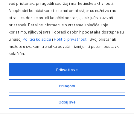
vaš pristanak, prilagodili sadržaj i marketinške aktivnosti.
profesionalce i entuzijaste.
Neophodni kolačići koriste se automatski jer su nužni za rad
stranice, dok se ostali kolačići pohranjuju isključivo uz vaš
Vrhunska opremu za lovce, sportiste, profesionalce i entuzijaste. U
pristanak. Detaljne informacije o vrstama kolačića koje
našoj ponudi pronaći ćete pouzdano oružje, municiju i prateću
koristimo, njihovoj svrsi i obradi osobnih podataka dostupne su
opremu za lov, sport outdoor aktivnosti.
u našoj
Politici kolačića
i
Politici privatnosti
. Svoj pristanak
možete u svakom trenutku povući ili izmijeniti putem postavki
kolačića.
Prihvati sve
Politika kolačića
Politika privatnosti
Opći uvjeti poslovanja
Prilagodi
Zaštita podataka
Impressum
Garancije, povrati i reklamacije
Načini i cijene isporuke
Odbij sve
0
Copyright © Premium Plus doo – Braće Kotorića 5, 74264 Jelah –
Tešanj, Sva prava zadržana.