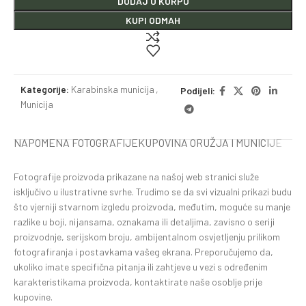
DODAJ U KORPU
KUPI ODMAH
Kategorije:
Karabinska municija
,
Podijeli:
Municija
NAPOMENA FOTOGRAFIJE
KUPOVINA ORUŽJA I MUNICIJE
Fotografije proizvoda prikazane na našoj web stranici služe
isključivo u ilustrativne svrhe. Trudimo se da svi vizualni prikazi budu
što vjerniji stvarnom izgledu proizvoda, međutim, moguće su manje
razlike u boji, nijansama, oznakama ili detaljima, zavisno o seriji
proizvodnje, serijskom broju, ambijentalnom osvjetljenju prilikom
fotografiranja i postavkama vašeg ekrana. Preporučujemo da,
ukoliko imate specifična pitanja ili zahtjeve u vezi s određenim
karakteristikama proizvoda, kontaktirate naše osoblje prije
kupovine.