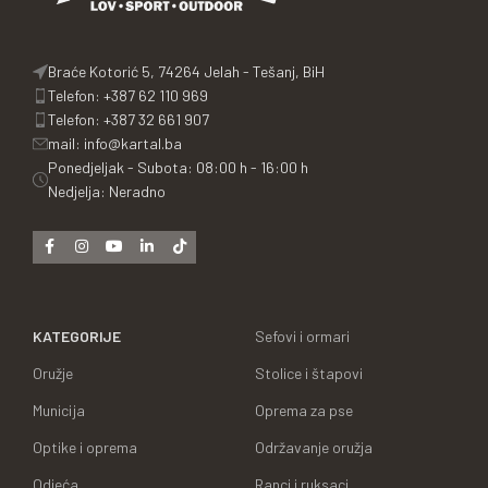
Braće Kotorić 5, 74264 Jelah - Tešanj, BiH
Telefon: +387 62 110 969
Telefon: +387 32 661 907
mail: info@kartal.ba
Ponedjeljak - Subota: 08:00 h - 16:00 h
Nedjelja: Neradno
KATEGORIJE
Sefovi i ormari
Oružje
Stolice i štapovi
Municija
Oprema za pse
Optike i oprema
Održavanje oružja
Odjeća
Ranci i ruksaci