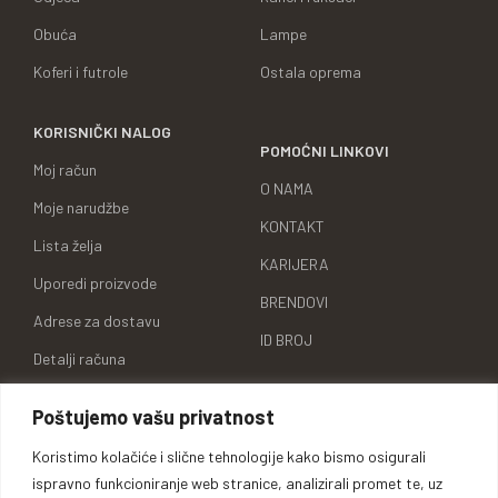
Obuća
Lampe
Koferi i futrole
Ostala oprema
KORISNIČKI NALOG
POMOĆNI LINKOVI
Moj račun
O NAMA
Moje narudžbe
KONTAKT
Lista želja
KARIJERA
Uporedi proizvode
BRENDOVI
Adrese za dostavu
ID BROJ
Detalji računa
Poštujemo vašu privatnost
Koristimo kolačiće i slične tehnologije kako bismo osigurali
Oprema za lovce, sportiste,
ispravno funkcioniranje web stranice, analizirali promet te, uz