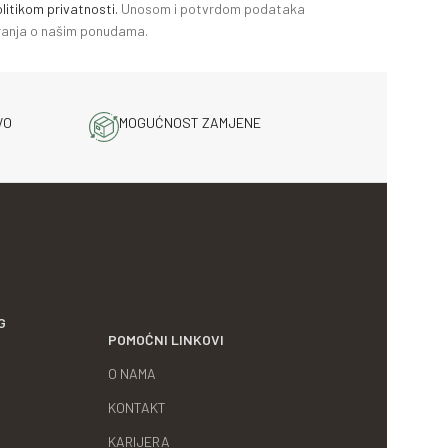
litikom privatnosti.
Unosom i potvrdom podataka
miranja o našim ponudama.
VO
MOGUĆNOST ZAMJENE
G
POMOĆNI LINKOVI
O NAMA
KONTAKT
KARIJERA