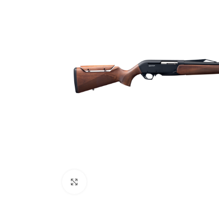
Zračno oružje
Plinsko oružje
Dijelovi i ostalo
Povećajte fotografiju