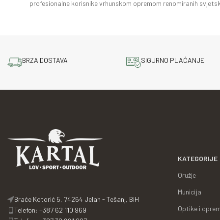
profesionalne korisnike vrhunskom opremom renomiranih svjetsk
BRZA DOSTAVA
SIGURNO PLAĆANJE
KATEGORIJE
Oružje
Municija
Braće Kotorić 5, 74264 Jelah - Tešanj, BiH
Optike i opre
Telefon: +387 62 110 969