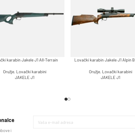
čki karabin Jakele J1 All-Terrain
Lovački karabin Jakele J1 Alpin 
J VIŠE
PROČITAJ VIŠE
Oružje
,
Lovački karabini
Oružje
,
Lovački karabini
JAKELE J1
JAKELE J1
ionalce
ubove i