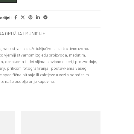
odijeli:
A ORUŽJA I MUNICIJE
web stranici služe isključivo u ilustrativne svrhe.
što vjerniji stvarnom izgledu proizvoda, međutim,
a, oznakama ili detaljima, zavisno o seriji proizvodnje,
enju prilikom fotografiranja i postavkama vašeg
specifična pitanja ili zahtjeve u vezi s određenim
e naše osoblje prije kupovine.