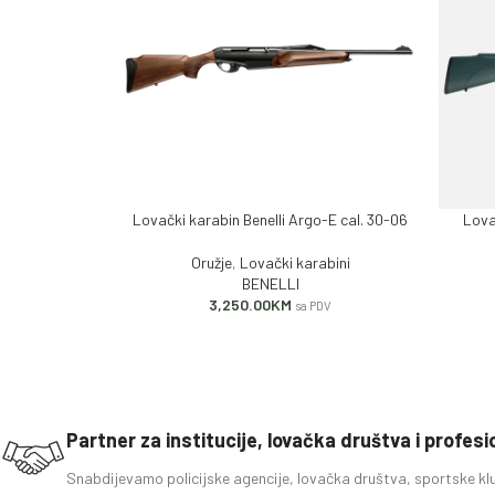
Lovački karabin Benelli Argo-E cal. 30-06
Lova
DODAJ U KORPU
PROČITA
Oružje
,
Lovački karabini
BENELLI
3,250.00
KM
sa PDV
Partner za institucije, lovačka društva i profes
Snabdijevamo policijske agencije, lovačka društva, sportske kl