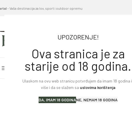
artal
- Vaša destinacija za lov, sport i outdoor opremu
UPOZORENJE!
Ova stranica je za
starije od 18 godina.
PRETRAŽITE KATEGORIJE
POČETNA STRANICA
BL
Ulaskom na ovu web stranicu potvrđujem da imam 18 godina il
Home
»
Proizvodi
»
Lovački karabin WINCHESTER SXR2 F
više i da se slažem sa
uslovima korištenja
Lovački karabini
DA, IMAM 18 GODINA
NE, NEMAM 18 GODINA
Lovačke puške
Sportske puške
Pištolji i revolveri
Malokalibarsko oružje