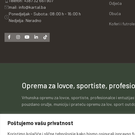
Telefon: +387 32 661 907
Odjeća
mail: info@kartal.ba
Obuća
Ponedjeljak - Subota: 08:00 h - 16:00 h
Nedjelja: Neradno
Koferi i futrole
Oprema za lovce, sportiste, profesio
Vrhunska opremu za lovce, sportiste, profesionalce i entuzijas
pouzdano oružje, municiju i prateću opremu za lov, sport outdo
Poštujemo vašu privatnost
Koristimo kolačiće i slične tehnologije kako bismo osigurali ispravno fu
Politika kolačića
Politika privatnosti
Opći uvje