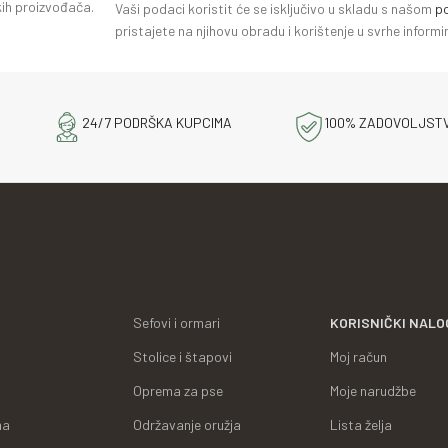
ih proizvođača.
Vaši podaci koristit će se isključivo u skladu s našom
po
pristajete na njihovu obradu i korištenje u svrhe infor
24/7 PODRŠKA KUPCIMA
100% ZADOVOLJST
Sefovi i ormari
KORISNIČKI NALO
Stolice i štapovi
Moj račun
Oprema za pse
Moje narudžbe
ma
Održavanje oružja
Lista želja