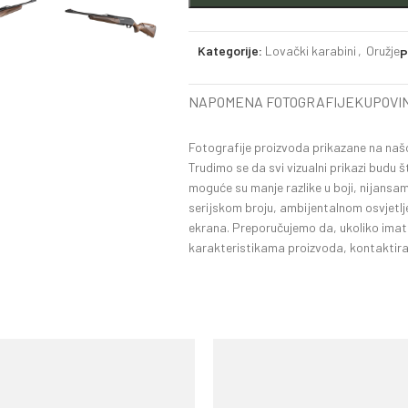
Kategorije:
Lovački karabini
,
Oružje
P
NAPOMENA FOTOGRAFIJE
KUPOVIN
Fotografije proizvoda prikazane na našoj 
Trudimo se da svi vizualni prikazi budu 
moguće su manje razlike u boji, nijansam
serijskom broju, ambijentalnom osvjetlj
ekrana. Preporučujemo da, ukoliko imate 
karakteristikama proizvoda, kontaktirat