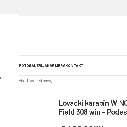
OG OBJAVE
FOTOGALERIJA
KARIJERA
KONTAKT
i
ield 308 win – Podesivi navoj
Lovački karabin WI
Field 308 win – Podes