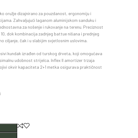
o oružje dizajnirano za pouzdanost, ergonomiju i
acijama. Zahvaljujući laganom aluminijskom sanduku i
jednostavna za nošenje i rukovanje na terenu. Preciznost
1:10, dok kombinacija zadnjeg battue nišana i prednjeg
 ciljanje, čak i u slabijim svjetlosnim uslovima.
ivi kundak izrađen od turskog drveta, koji omogućava
imalnu udobnost strijelca. Inflex II amortizer trzaja
jivi okvir kapaciteta 2+1 metka osigurava praktičnost
i