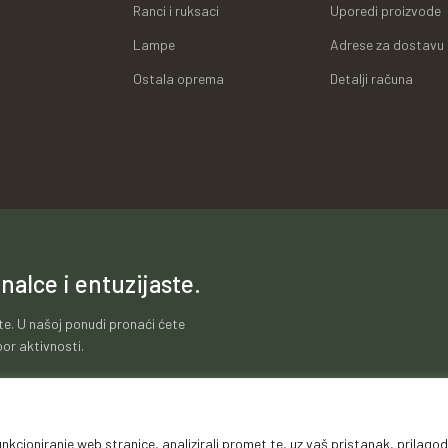
Ranci i ruksaci
Uporedi proizvode
Lampe
Adrese za dostavu
Ostala oprema
Detalji računa
nalce i entuzijaste.
te. U našoj ponudi pronaći ćete
or aktivnosti.
nkcioniranje web stranice, analizirali promet te, uz vaš pristanak, prilagodi
ti poslovanja
Zaštita podataka
Impressum
Garanc