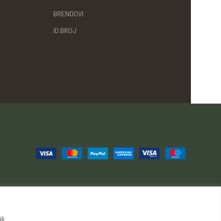
BRENDOVI
ID BROJ
li
ije, povrati i reklamacije
Načini i cijene isporuke