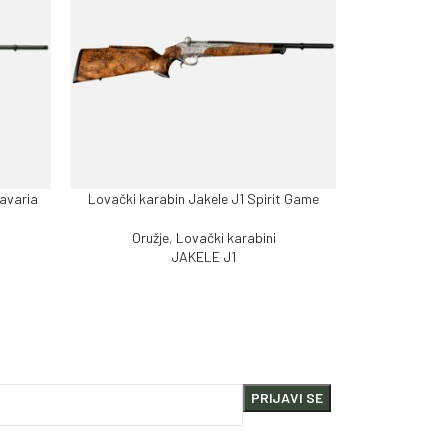
Bavaria
Lovački karabin Jakele J1 Spirit Game
Lovački k
PROČITAJ VIŠE
DODAJ U KORP
Comp
Oružje
,
Lovački karabini
JAKELE J1
Oružj
3,