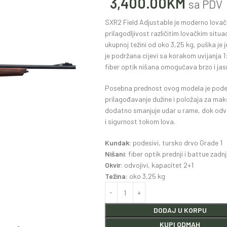
3,400.00
KM
sa PDV
SXR2 Field Adjustable je moderno lovačk
prilagodljivost različitim lovačkim situ
ukupnoj težini od oko 3,25 kg, puška je 
je podržana cijevi sa korakom uvijanja 
fiber optik nišana omogućava brzo i jasno
Posebna prednost ovog modela je podes
prilagođavanje dužine i položaja za maks
dodatno smanjuje udar u rame, dok odvo
i sigurnost tokom lova.
Kundak:
podesivi, tursko drvo Grade 1
Nišani:
fiber optik prednji i battue zadnj
Okvir:
odvojivi, kapacitet 2+1
Težina:
oko 3,25 kg
DODAJ U KORPU
KUPI ODMAH