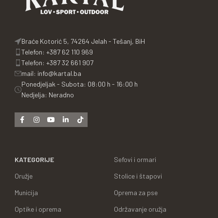
Braće Kotorić 5, 74264 Jelah - Tešanj, BiH
Telefon: +387 62 110 969
Telefon: +387 32 661 907
mail: info@kartal.ba
Ponedjeljak - Subota: 08:00 h - 16:00 h
Nedjelja: Neradno
KATEGORIJE
Sefovi i ormari
Oružje
Stolice i štapovi
Municija
Oprema za pse
Optike i oprema
Održavanje oružja