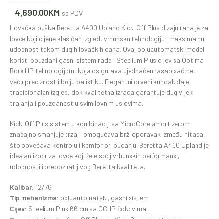
4,690.00
KM
sa PDV
Lovačka puška Beretta A400 Upland Kick-Off Plus dizajnirana je za
lovce koji cijene klasičan izgled, vrhunsku tehnologiju i maksimalnu
udobnost tokom dugih lovačkih dana. Ovaj poluautomatski model
koristi pouzdani gasni sistem rada i Steelium Plus cijev sa Optima
Bore HP tehnologijom, koja osigurava ujednačen rasap sačme,
veću preciznost i bolju balistiku. Elegantni drveni kundak daje
tradicionalan izgled, dok kvalitetna izrada garantuje dug vijek
trajanja i pouzdanost u svim lovnim uslovima.
Kick-Off Plus sistem u kombinaciji sa MicroCore amortizerom
značajno smanjuje trzaj i omogućava brži oporavak između hitaca,
što povećava kontrolu i komfor pri pucanju. Beretta A400 Upland je
idealan izbor za lovce koji žele spoj vrhunskih performansi,
udobnosti i prepoznatljivog Beretta kvaliteta.
Kalibar:
12/76
Tip mehanizma:
poluautomatski, gasni sistem
Cijev:
Steelium Plus 66 cm sa OCHP čokovima