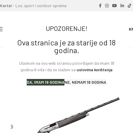
Kartal
- Lov, sport i outdoor oprema
UPOZORENJE!
0
0.00
K
Ova stranica je za starije od 18
Home
»
Proizvodi
»
Lovačka puška BERETTA A 400 UPLAND 12-76
godina.
66 OCHP KICK OFF
Ulaskom na ovu web stranicu potvrđujem da imam 18
godina ili više i da se slažem sa
uslovima korištenja
DA, IMAM 18 GODINA
NE, NEMAM 18 GODINA