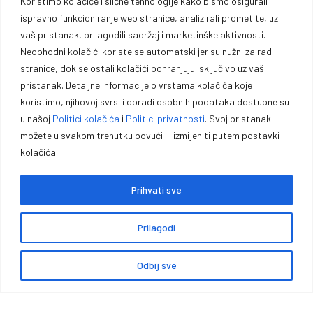
Oprema za lovce, sportiste,
Koristimo kolačiće i slične tehnologije kako bismo osigurali
ispravno funkcioniranje web stranice, analizirali promet te, uz
profesionalce i entuzijaste.
vaš pristanak, prilagodili sadržaj i marketinške aktivnosti.
Neophodni kolačići koriste se automatski jer su nužni za rad
Vrhunska opremu za lovce, sportiste, profesionalce i entuzijaste. U
stranice, dok se ostali kolačići pohranjuju isključivo uz vaš
našoj ponudi pronaći ćete pouzdano oružje, municiju i prateću
pristanak. Detaljne informacije o vrstama kolačića koje
opremu za lov, sport outdoor aktivnosti.
koristimo, njihovoj svrsi i obradi osobnih podataka dostupne su
u našoj
Politici kolačića
i
Politici privatnosti
. Svoj pristanak
možete u svakom trenutku povući ili izmijeniti putem postavki
kolačića.
Prihvati sve
Politika kolačića
Politika privatnosti
Opći uvjeti poslovanja
Zaštita podataka
Impressum
Prilagodi
Garancije, povrati i reklamacije
Načini i cijene isporuke
Odbij sve
0
Copyright © Premium Plus doo – Braće Kotorića 5, 74264 Jelah –
Tešanj, Sva prava zadržana.