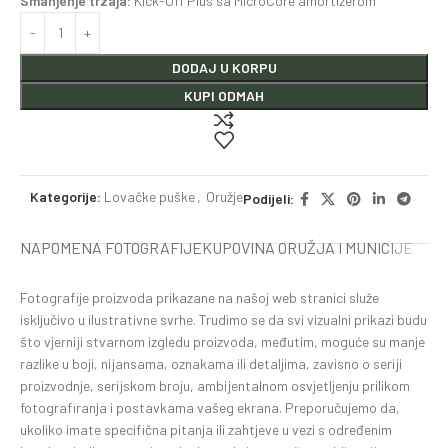
Smanjenje trzaja:
Kick-Off Plus sa MicroCore amortizerom
DODAJ U KORPU
KUPI ODMAH
Kategorije:
Lovačke puške
,
Oružje
Podijeli:
NAPOMENA FOTOGRAFIJE
KUPOVINA ORUŽJA I MUNICIJE
Fotografije proizvoda prikazane na našoj web stranici služe
isključivo u ilustrativne svrhe. Trudimo se da svi vizualni prikazi budu
što vjerniji stvarnom izgledu proizvoda, međutim, moguće su manje
razlike u boji, nijansama, oznakama ili detaljima, zavisno o seriji
proizvodnje, serijskom broju, ambijentalnom osvjetljenju prilikom
fotografiranja i postavkama vašeg ekrana. Preporučujemo da,
ukoliko imate specifična pitanja ili zahtjeve u vezi s određenim