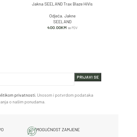
Jakna SEELAND Trax Blaze HiVis
DODAJ U KORPU
PROČITAJ VIŠE
Odjeća
,
Jakne
SEELAND
400.00
KM
sa PDV
litikom privatnosti.
Unosom i potvrdom podataka
miranja o našim ponudama.
VO
MOGUĆNOST ZAMJENE