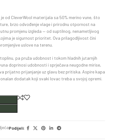
 je od CleverWool materijala sa 50% merino vune, što
ure, brzo odvođenje vlage i prirodnu otpornost na
nutnu promjenu izgleda — od suptilnog, nenametljivog
kojima je sigurnost prioritet. Ova prilagodljivost čini
promjenjive uslove na terenu.
toplinu, pa pruža udobnost i tokom hladnih jutarnjih
vuna doprinosi udobnosti i sprječava neugodne mirise,
va prijatno prijanjanje uz glavu bez pritiska. Aspire kapa
ionalan dodatak koji svaki lovac treba u svojoj opremi.
jeća
Podijeli: