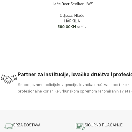
Hlače Deer Stalker HWS
DODAJ U KORPU
PROČITA
Odjeća
,
Hlače
HÄRKILA
560.00
KM
sa PDV
Partner za institucije, lovačka društva i profes
Snabdijevamo policijske agencije, lovačka društva, sportske kl
profesionalne korisnike vrhunskom opremom renomiranih svjetsk
BRZA DOSTAVA
SIGURNO PLAĆANJE