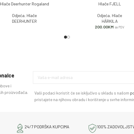
Hlače Deerhunter Rogaland
Hlače FJELL
J VIŠE
DODAJ U KORPU
Odjeća
,
Hlače
Odjeća
,
Hlače
DEERHUNTER
HÄRKILA
200.00
KM
sa PDV
ionalce
ubove i
ih proizvođača.
Vaši podaci koristit će se isključivo u skladu s našom
po
pristajete na njihovu obradu i korištenje u svrhe infor
24/7 PODRŠKA KUPCIMA
100% ZADOVOLJST