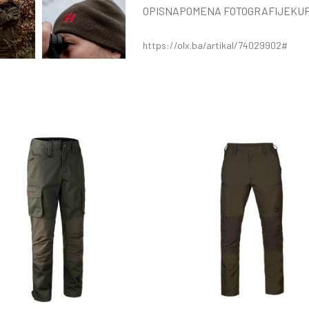
OPIS
NAPOMENA FOTOGRAFIJE
KUP
https://olx.ba/artikal/74029902#