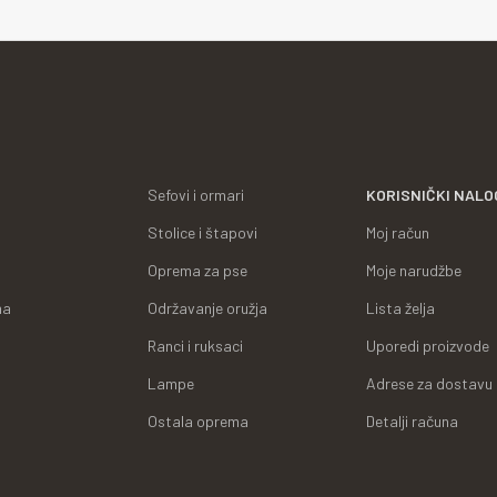
Sefovi i ormari
KORISNIČKI NALO
Stolice i štapovi
Moj račun
Oprema za pse
Moje narudžbe
ma
Održavanje oružja
Lista želja
Ranci i ruksaci
Uporedi proizvode
Lampe
Adrese za dostavu
Ostala oprema
Detalji računa