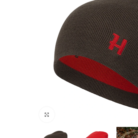
Zračno oružje
Plinsko oružje
Dijelovi i ostalo
Povećajte fotografiju