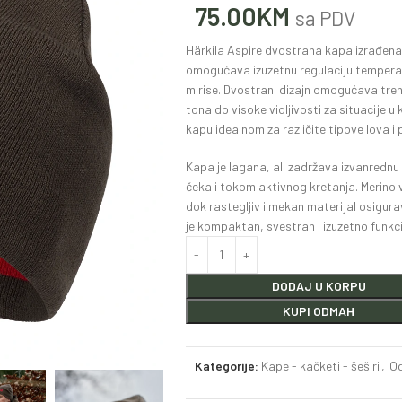
75.00
KM
sa PDV
Härkila Aspire dvostrana kapa izrađena
omogućava izuzetnu regulaciju temperat
mirise. Dvostrani dizajn omogućava tre
tona do visoke vidljivosti za situacije u 
kapu idealnom za različite tipove lova i 
Kapa je lagana, ali zadržava izvanrednu 
čeka i tokom aktivnog kretanja. Merino 
dok rastegljiv i mekan materijal osigura
je kompaktan, svestran i izuzetno funkc
DODAJ U KORPU
KUPI ODMAH
Kategorije:
Kape - kačketi - šeširi
,
Od