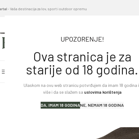
artal
- Vaša destinacija za lov, sport i outdoor opremu
UPOZORENJE!
Ova stranica je za
starije od 18 godina.
PRETRAŽITE KATEGORIJE
POČETNA STRANICA
BL
Ulaskom na ovu web stranicu potvrđujem da imam 18 godina il
Home
»
Proizvodi
»
Kapa HARKILA Aspire – dvostrana
više i da se slažem sa
uslovima korištenja
Lovački karabini
DA, IMAM 18 GODINA
NE, NEMAM 18 GODINA
Lovačke puške
Sportske puške
Pištolji i revolveri
Malokalibarsko oružje