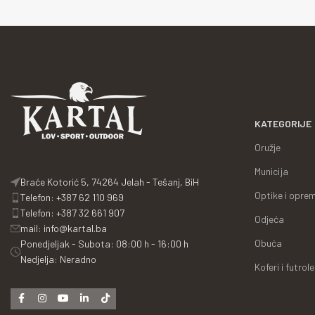
KATEGORIJE
Oružje
Municija
Braće Kotorić 5, 74264 Jelah - Tešanj, BiH
Optike i opre
Telefon: +387 62 110 969
Telefon: +387 32 661 907
Odjeća
mail: info@kartal.ba
Obuća
Ponedjeljak - Subota: 08:00 h - 16:00 h
Nedjelja: Neradno
Koferi i futrole