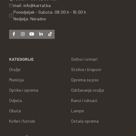
mail: info@kartal.ba
Ponedjeljak - Subota: 08:00 h - 16:00 h
Nedjelja: Neradno
KATEGORIJE
Sefovi i ormari
Oružje
Stolice i štapovi
Municija
Oprema za pse
Optike i oprema
Održavanje oružja
Odjeća
Ranci i ruksaci
Obuća
Lampe
Koferi i futrole
Ostala oprema