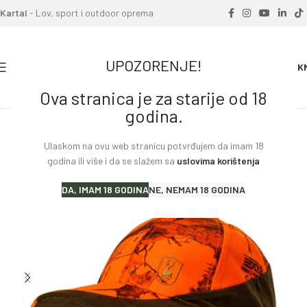
Kartal
- Lov, sport i outdoor oprema
UPOZORENJE!
0
0.00
K
Ova stranica je za starije od 18
Home
»
Proizvodi
»
Kapa DEERHUNTER Eagle
godina.
Ulaskom na ovu web stranicu potvrđujem da imam 18
godina ili više i da se slažem sa
uslovima korištenja
DA, IMAM 18 GODINA
NE, NEMAM 18 GODINA