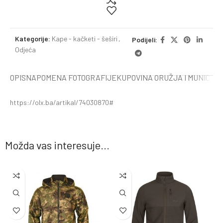
Kategorije:
Kape - kačketi - šeširi
,
Podijeli:
Odjeća
OPIS
NAPOMENA FOTOGRAFIJE
KUPOVINA ORUŽJA I MUNICIJE
https://olx.ba/artikal/74030870#
Možda vas interesuje...