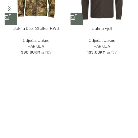
Jakna Deer Stalker HWS
Jakna Fjell
Odjeća
,
Jakne
Odjeća
,
Jakne
HÄRKILA
HÄRKILA
990.00
KM
199.00
KM
sa PDV
sa PDV