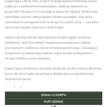
Eagle kapa u REALTREE EDGE® Orange dezenu kombinuje visoku
vidljivost s učinkovitim maskiranjem, čineći je idealnom za
pogonske i druge vrste lova gdje je sigurnost ključna. Realističan
kamuflažni uzorak razbija ljudsku siluetu na daljinu, dok jarka
narandžasta omogućava da te drugi lovci jasno uoče — savršena
ravnoteža između sigurnosti i prikrivanja.
Umjetni antilop detalji daju klasičan lovački izgled i dodatnu
izdržljivost, dok Stormliner® membrana omogućava odličnu
prozračnost i udobnost tokom intenzivnog kretanja. Zahvaljujući
mogućnosti podešavanja veličine, kapa se lako prilagođava i
ostaje stabilna u svim uslovima.
Eagle Cap je praktičan i pouzdan dodatak opremi svakog aktivnog
lovca, dio šire Eagle serije koja je dizajnirana za najzahtjevnije
terenske situacije.
DODAJ U KORPU
KUPI ODMAH