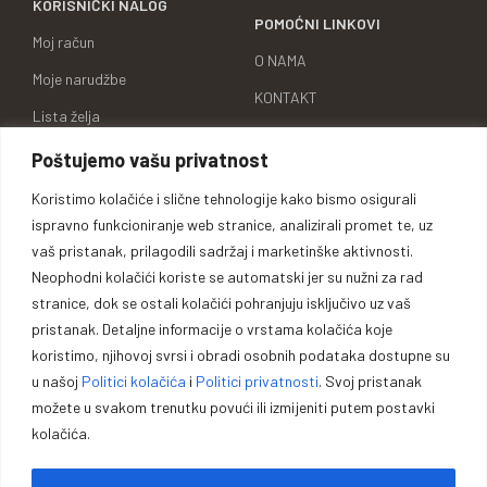
KORISNIČKI NALOG
POMOĆNI LINKOVI
Moj račun
O NAMA
Moje narudžbe
KONTAKT
Lista želja
KARIJERA
Uporedi proizvode
Poštujemo vašu privatnost
BRENDOVI
Adrese za dostavu
Koristimo kolačiće i slične tehnologije kako bismo osigurali
ID BROJ
ispravno funkcioniranje web stranice, analizirali promet te, uz
Detalji računa
vaš pristanak, prilagodili sadržaj i marketinške aktivnosti.
Neophodni kolačići koriste se automatski jer su nužni za rad
stranice, dok se ostali kolačići pohranjuju isključivo uz vaš
pristanak. Detaljne informacije o vrstama kolačića koje
Oprema za lovce, sportiste,
koristimo, njihovoj svrsi i obradi osobnih podataka dostupne su
profesionalce i entuzijaste.
u našoj
Politici kolačića
i
Politici privatnosti
. Svoj pristanak
možete u svakom trenutku povući ili izmijeniti putem postavki
kolačića.
Vrhunska opremu za lovce, sportiste, profesionalce i entuzijaste. U
našoj ponudi pronaći ćete pouzdano oružje, municiju i prateću