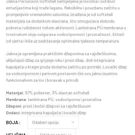
Jakna Percussion Softshell namijenjena je lovcima i outdoor
entuzijastima koji traže laganu, fleksibilnu i pouzdanu zaštitu u
promjenjivim vremenskim uslovima. Izrađena je od softshell
materijala sa dodatkom elastana, što omogućava slobodu
pokreta i udobnost tokom aktivnosti. Laminirana PU membrana u
trostrukom sloju osigurava vodootpornost i prozračnost, štiteći
od vjetra i kiše uz zadržavanje optimalne tjelesne temperature.
Jakna je opremljena praktičnim džepovima sa rajsferšlusima,
uključujući džep za grijanje ruku i prsni džep, dok integrisana
kapuljača u kragni pruža dodatnu zaštitu po potrebi. Lovački džep
sa vodootpornom i perivom postavom čini ovu jaknu izuzetno
funkcionalnom za lov i boravak u prirodi.
Materijal:
97% poliester, 3% elastan softshell
Membrana:
laminirana PU, vodootporna i prozračna
Džepovi:
prsni i bočni džepovi sa rajsferšlusom
Dodaci:
integrisana kapuljača i lovački džep
BOJA
VELIČINA