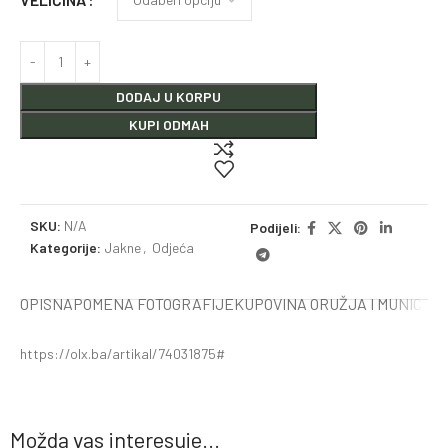
DODAJ U KORPU
KUPI ODMAH
SKU:
N/A
Podijeli:
Kategorije:
Jakne
,
Odjeća
OPIS
NAPOMENA FOTOGRAFIJE
KUPOVINA ORUŽJA I MUNICIJE
https://olx.ba/artikal/74031875#
Možda vas interesuje...