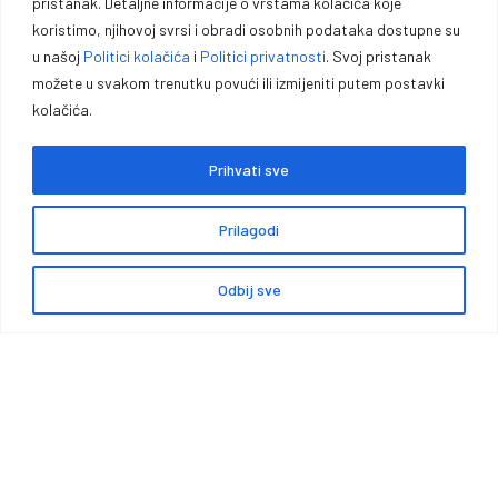
pristanak. Detaljne informacije o vrstama kolačića koje
koristimo, njihovoj svrsi i obradi osobnih podataka dostupne su
Vrhunska opremu za lovce, sportiste, profesionalce i entuzijaste. U
u našoj
Politici kolačića
i
Politici privatnosti
. Svoj pristanak
našoj ponudi pronaći ćete pouzdano oružje, municiju i prateću
možete u svakom trenutku povući ili izmijeniti putem postavki
opremu za lov, sport outdoor aktivnosti.
kolačića.
Prihvati sve
Prilagodi
Politika kolačića
Politika privatnosti
Opći uvjeti poslovanja
Zaštita podataka
Impressum
Odbij sve
0
Garancije, povrati i reklamacije
Načini i cijene isporuke
Copyright © Premium Plus doo – Braće Kotorića 5, 74264 Jelah –
Tešanj, Sva prava zadržana.