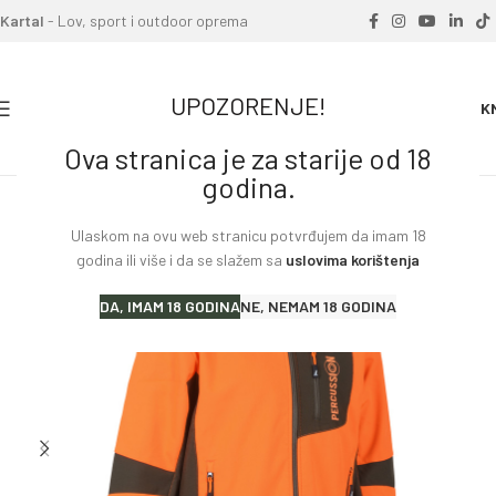
Kartal
- Lov, sport i outdoor oprema
UPOZORENJE!
0
0.00
K
Ova stranica je za starije od 18
Home
»
Proizvodi
»
Jakna Percussion Softshell
godina.
Ulaskom na ovu web stranicu potvrđujem da imam 18
godina ili više i da se slažem sa
uslovima korištenja
DA, IMAM 18 GODINA
NE, NEMAM 18 GODINA