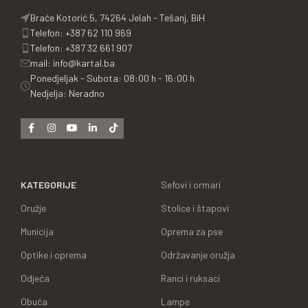
Braće Kotorić 5, 74264 Jelah - Tešanj, BiH
Telefon: +387 62 110 969
Telefon: +387 32 661 907
mail: info@kartal.ba
Ponedjeljak - Subota: 08:00 h - 16:00 h
Nedjelja: Neradno
KATEGORIJE
Sefovi i ormari
Oružje
Stolice i štapovi
Municija
Oprema za pse
Optike i oprema
Održavanje oružja
Odjeća
Ranci i ruksaci
Obuća
Lampe