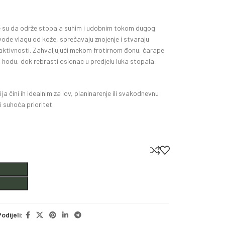
 su da održe stopala suhim i udobnim tokom dugog
ode vlagu od kože, sprečavaju znojenje i stvaraju
h aktivnosti. Zahvaljujući mekom frotirnom đonu, čarape
i hodu, dok rebrasti oslonac u predjelu luka stopala
ja čini ih idealnim za lov, planinarenje ili svakodnevnu
suhoća prioritet.
odijeli: