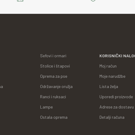
Sefovi i ormari
KORISNIČKI NALO
Stolice i štapovi
Moj račun
Oprema za pse
Moje narudžbe
ma
Održavanje oružja
Lista želja
Ranci i ruksaci
Uporedi proizvode
Lampe
Adrese za dostavu
Ostala oprema
Detalji računa