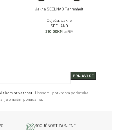
n
Jakna SEELNAD Fahrenhelt
Prsl
DODAJ U KORPU
DODAJ U KORP
Odjeća
,
Jakne
SEELAND
210.00
KM
1
sa PDV
litikom privatnosti.
Unosom i potvrdom podataka
miranja o našim ponudama.
VO
MOGUĆNOST ZAMJENE