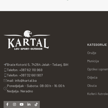
KATEGORIJE
Oružje
Municija
Braće Kotorić 5, 74264 Jelah - Tešanj, BiH
Optike i opre
Telefon: +387 62 110 969
Telefon: +387 32 661 907
Odjeća
mail: info@kartal.ba
Obuća
Ponedjeljak - Subota: 08:00 h - 16:00 h
Nedjelja: Neradno
Koferi i futrole