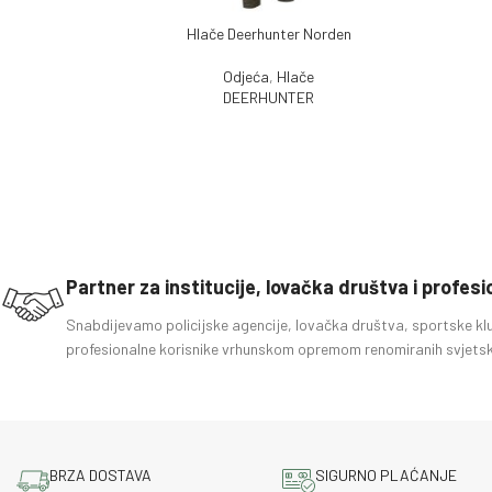
Hlače Deerhunter Norden
PROČITAJ VIŠE
PROČITA
Odjeća
,
Hlače
DEERHUNTER
Partner za institucije, lovačka društva i profes
Snabdijevamo policijske agencije, lovačka društva, sportske kl
profesionalne korisnike vrhunskom opremom renomiranih svjetsk
BRZA DOSTAVA
SIGURNO PLAĆANJE