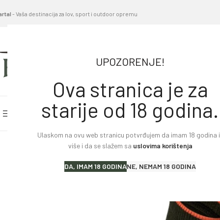
artal
- Vaša destinacija za lov, sport i outdoor opremu
UPOZORENJE!
Ova stranica je za
starije od 18 godina.
PRETRAŽITE KATEGORIJE
POČETNA STRANICA
BL
Ulaskom na ovu web stranicu potvrđujem da imam 18 godina il
Home
»
Proizvodi
»
Čarape DEERHUNTER Coolmax
više i da se slažem sa
uslovima korištenja
Lovački karabini
DA, IMAM 18 GODINA
NE, NEMAM 18 GODINA
Lovačke puške
Sportske puške
Pištolji i revolveri
Malokalibarsko oružje