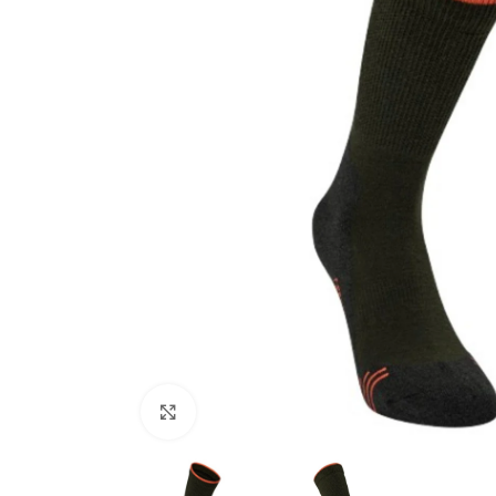
Zračno oružje
Plinsko oružje
Dijelovi i ostalo
Povećajte fotografiju