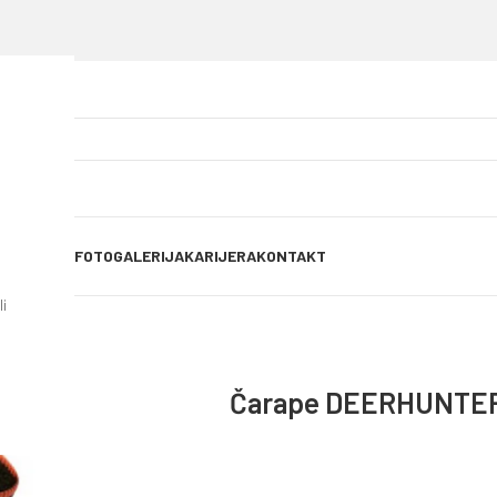
OG OBJAVE
FOTOGALERIJA
KARIJERA
KONTAKT
i
Čarape DEERHUNTER