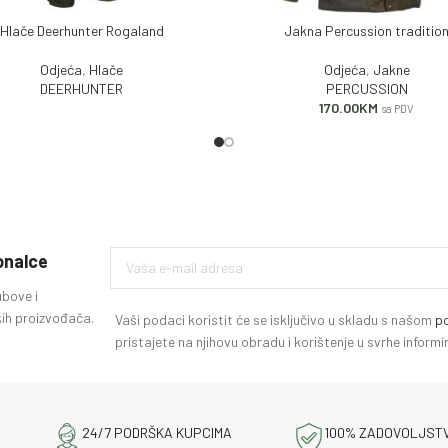
Hlače Deerhunter Rogaland
Jakna Percussion traditio
J VIŠE
ODABERI OPCIJE
Odjeća
,
Hlače
Odjeća
,
Jakne
DEERHUNTER
PERCUSSION
170.00
KM
sa PDV
ionalce
ubove i
ih proizvođača.
Vaši podaci koristit će se isključivo u skladu s našom
po
pristajete na njihovu obradu i korištenje u svrhe infor
24/7 PODRŠKA KUPCIMA
100% ZADOVOLJST