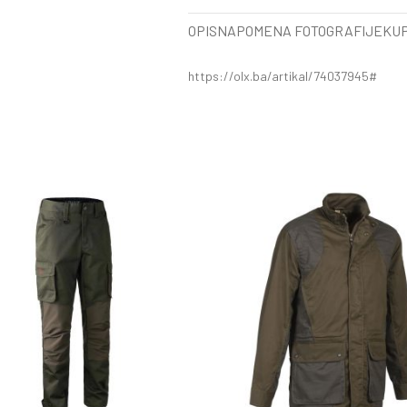
OPIS
NAPOMENA FOTOGRAFIJE
KUP
https://olx.ba/artikal/74037945#