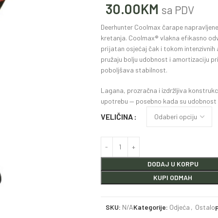
30.00
KM
sa PDV
Deerhunter Coolmax čarape napravljene
kretanja. Coolmax® vlakna efikasno odv
prijatan osjećaj čak i tokom intenzivni
pružaju bolju udobnost i amortizaciju pr
poboljšava stabilnost.
Lagana, prozračna i izdržljiva konstrukci
upotrebu — posebno kada su udobnost i 
VELIČINA
DODAJ U KORPU
KUPI ODMAH
SKU:
N/A
Kategorije:
Odjeća
,
Ostalo
P